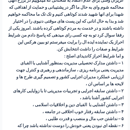
عزیزان وقتی برای عدم اعتقاد به سخنانی که میگوییم در برزخ الهی
محاکمه شوم وای به حال ما اگر در پشتیبانی و حمایت از اهدافی که
شهدا برای انها شهید شدند کوتاهی کنیم و تک تک ما محاکمه خواهیم
شد و بدا به حال انانی که این پست های موقتی دنیوی را در اختیار
داشته باشند و در خدمت به مردم کوتاهی کرده باشند .امروز یکی از
رفقا سوال کرد تو به چه کسی رای میدهی که پاسخ دادم من شرایط
احراز یک نماینده ایده ال را برایت میفرستم تو ببین هرکس این
شرایط و صفات را داشت انتخابش کن.
و اما شرایط احراز کاندیدای اصلح :
۱ – داشتن مدارک تحصیلی مدیریت بمنظور آشنایی با الفبای
مدیریت یعنی برنامه ریزی ، سازماندهی و رهبری و کنترل جهت
ارزیابی عملکرد مدیران اجرایی کشور و تصمیم گیری طرح ها و
لایحه ها بر اساس ان ،
۲ – داشتن سابقه اجرایی و تجربیات مدیریتی تا با زوایایی کارهای
اجرایی کشور آشنا باشد ،
۳ – داشتن آشنایی با الفبای دین و اخلاقیات اسلامی ،
۴ – داشتن سابقه رفتار خوب اخلاقی در جامعه ،
۵ – نداشتن حب مال و منصب و قدرت طلبی ،
۶ – نقطه ای نبودن یعنی خودش را دوست نداشته باشد چرا که