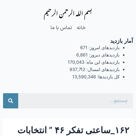
فتن
Post
بسم الله الرحمن الرحیم
ه
navigation
حتوا
خانه
تماس با ما
آمار بازدید
بازدیدهای امروز:
671
بازدیدهای دیروز:
6,861
بازدیدهای این ماه:
170,043
بازدیدهای امسال:
937,712
کل بازدیدها:
13,590,346
جست
۱۶۲_ساعتی تفکر ۴۶ ” انتخابات