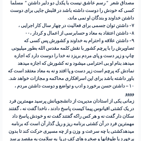
مصداق شعر ” رسم عاشق نیست با یکدل دو دلبر داشتن ” مسلما
کسی که خودش را دوست داشته باشد در قلبش جایی برای دوست
داشتن خداوند و بندگان او نمی ماند،
۷- داشتن توان جسمی برای فعالیت در چهار سال کار اجرایی ،
۸- داشتن اعتقاد به معاد و حسابرسی از اعمال و کردار ،۰۰
۹- داشتن علاقه و احترام به خداوند و کشورش پس کسی که
تصاویرش را با پرچم کشور با نقش کلمه مقدس الله بطور میلیونی
چاپ و زیر دست و پای مردم بریزد نه خدا را دوست دارد که اجازه
میدهد بنام او بی احترامی میشود و نه کشورش که اجازه میدهد
نمادش که پرچم است زیر دست و پا افتد و نه به معاد معتقد است که
باور داشته باشد برای این اسرافکاری محاکمه و مجازات خواهد شد.
۱۰ – داشتن حسن برخورد و ادب و تواضع و دوست داشتن مردم ،
وووو
زمانی یکی از استادان مدیریت از دانشجویانش پرسید مهمترین فرد
در یک کشتی اقیانوس پیما کیست پاسخ دادند ، ناخدا گفت نه ، گفتند
سکان دار گفت نه و هر کس راکه گفتند گفت نه و خودش پاسخ داد
مهمترین فرد در آن کشتی برنامه ریز و ریل گذار آن است که برنامه
میدهدکشتی با چه سرعت و وزن و از چه مسیری حرکت کند تا بدون
برخورد با طوفانها و صخره های کف دریا به سلامت به مقصد برسد