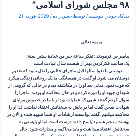
۹۸ مجلس شورای اسلامی”
دیدگاه‌ خود را بنویسید
/ توسط
حسن زاده
/
2020-فوریه-21
بسمه تعالی
پیامبر ص فرمودند : تفكر ساعة خير من عبادة ستين سنة؛
یک ساعت فکرکردن بهتر از شصت سال عبادت است
دوستی با تقوا سالها قبل ماجرای جالبی را نقل نمود که تقدیم
دوستان می شود. او گفت در همسایگی ما یک روحانی زندگی میکرد
که فوت نمود .مدتی بعد او را در مکاشفه دیدم در حالی که گروهی از
شهدای جبهه او را دوره کرده و در حال محاکمه او بودند .ماجرا را
سوال کردم گفتند شبی که عملیات بود او با ما در خصوص مزایای
شهادت سخن گفت اما در دلش به سخنانش اعتقاد نداشت لذا او را
محاکمه میکنیم .گفتم بواسطه ارشادات او شما شهید شده و الان در
بهشت متنعم هستید پاسخ دادند درست است اما او بایستی به
سخنانش اعتقاد میداشت و باید محاکمه و مجازات شود. حال