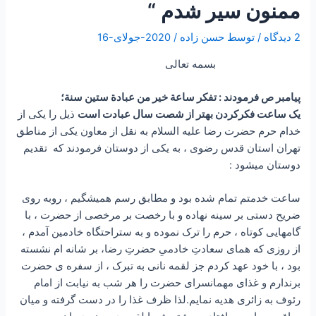
ممنون سیر شدم “
2 دیدگاه
/ توسط
حسن زاده
/
2020-جولای-16
بسمه تعالی
پیامبر ص فرمودند : تفكر ساعة خير من عبادة ستين سنة؛
یک ساعت فکرکردن بهتر از شصت سال عبادت است
ذیل را یکی از
خدام حرم حضرت رضا علیه السلام به نقل از معاون یکی از مناطق
تهران استان قدس رضوی ، به یکی از دوستان فرمودند که تقدیم
دوستان میشود :
ساعت خدمتم تمام شده بود و مطابق رسم همیشگیم ، روبه روی
ضریح دستی بر سینه نهاده و با رخصت بر مرخصی از حضرت ، با
گامهایی کوتاه ، حرم را ترک نموده و به ستراحتگاه خادمین آمدم ،
از روزی که همای سعادتِ خادمیِ حضرتِ رضا، بر شانه ام نشسته
بود ، با خود عهد کردم جز لقمه نانی به تبرک ، از سفره ی حضرت
برندارم و غذای مهمانسرای حضرت را هر شب به نیابت از امام
رئوف به زائری هدیه نمایم.لذا ظرف غذا را در دست گرفته و میان