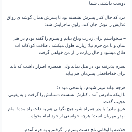
دوست داشتنیِ شما
مرد که حال کنار پسرش نشسته بود تا پسرش همان گوشه ی رواق
غذایش را نوش جان کند، راویِ ماجرایش شد:
– میخواستم برای زیارت وداع بیایم و پسرم را گفته بودم در هتل
بمان و با من حرم نیا؛ زیارتم طول میکشد ، طاقت کودکانه ات
طاق میشود و حال زیارت را از من خواهی گرفت
پسرم پذیرفته بود در هتل بماند ولی همسرم اصرار داشت که باید
برای خداحافظی پسرمان هم بیاید
هرچه بهانه میتراشیدم ، پاسخی میداد؛
تا اینکه مادرش آمد ، کنارش نشست دستانش را گرفت و به یقینی
عجیب گفت:
عزیزِ مادر؛ با پدر همراه شو، هیچ نگرانی هم به دلت راه مده؛ امام
، پدرِ مهربان است؛ هرچه خواستی از خودِ امام بخواه…
خلاصه با اوقاتی تلخ دست پسرم را گرفتم و به حرم آمدم.