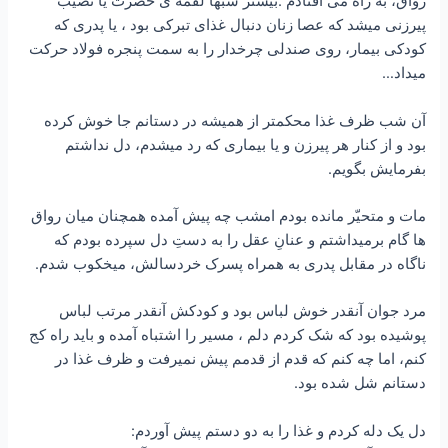
رواق، به راه می افتادم .بیشتر شبها لقمه ی حضرت یا نصیب
پیرزنی میشد که عصا زنان دنبال غذای تبرکی بود ، یا پدری که
کودکی بیمار، روی صندلی چرخدار را به سمت پنجره فولاد حرکت
میداد…
آن شب ظرف غذا محکمتر از همیشه در دستانم جا خوش کرده
بود و از کنار هر پیرزن و یا بیماری که رد میشدم، دل نداشتم
بفرمایش بگویم.
مات و متحیّر مانده بودم امشب چه پیش آمده همچنان میان رواق
ها گام برمیداشتم و عنانِ عقل را به دستِ دل سپرده بودم که
ناگاه در مقابل پدری به همراه پسرک خردسالش، میخکوب شدم.
مرد جوان آنقدر خوش لباس بود و کودکش آنقدر مرتب لباس
پوشیده بود که شک کردم دلم ، مسیر را اشتباه آمده و باید راه کج
کنم، اما چه کنم که قدم از قدمم پیش نمیرفت و ظرف غذا در
دستانم شل شده بود.
دل یک دله کردم و غذا را به دو دستم پیش آوردم: