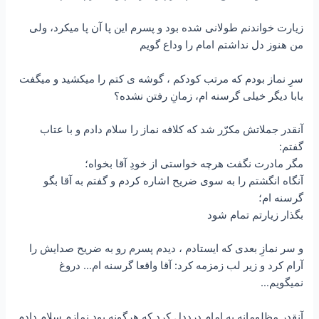
زیارت خواندنم طولانی شده بود و پسرم این پا آن پا میکرد، ولی
من هنوز دل نداشتم امام را وداع گویم
سرِ نماز بودم که مرتب کودکم ، گوشه ی کتم را میکشید و میگفت
بابا دیگر خیلی گرسنه ام، زمانِ رفتن نشده؟
آنقدر جملاتش مکرّر شد که کلافه نماز را سلام دادم و با عتاب
گفتم:
مگر مادرت نگفت هرچه خواستی از خودِ آقا بخواه؛
آنگاه انگشتم را به سوی ضریح اشاره کردم و گفتم به آقا بگو
گرسنه ام؛
بگذار زیارتم تمام شود
و سر نمازِ بعدی که ایستادم ، دیدم پسرم رو به ضریح صدایش را
آرام کرد و زیر لب زمزمه کرد: آقا واقعا گرسنه ام… دروغ
نمیگویم…
آنقدر مظلومانه به امام درددل کرد که هرگونه بود نمازم سلام دادم