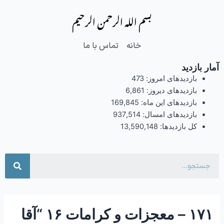
فتن
Post
بسم الله الرحمن الرحیم
ه
navigation
حتوا
خانه
تماس با ما
آمار بازدید
بازدیدهای امروز:
473
بازدیدهای دیروز:
6,861
بازدیدهای این ماه:
169,845
بازدیدهای امسال:
937,514
کل بازدیدها:
13,590,148
جست
۱۷۱ – معجزات و کرامات ۱۶ “آقا