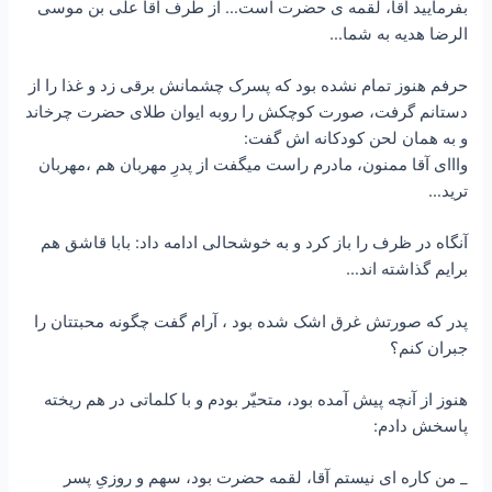
بفرمایید آقا، لقمه ی حضرت است… از طرف آقا علی بن موسی
الرضا هدیه به شما…
حرفم هنوز تمام نشده بود که پسرک چشمانش برقی زد و غذا را از
دستانم گرفت، صورت کوچکش را روبه ایوان طلای حضرت چرخاند
و به همان لحن کودکانه اش گفت:
وااای آقا ممنون، مادرم راست میگفت از پدرِ مهربان هم ،مهربان
ترید…
آنگاه در ظرف را باز کرد و به خوشحالی ادامه داد: بابا قاشق هم
برایم گذاشته اند…
پدر که صورتش غرق اشک شده بود ، آرام گفت چگونه محبتتان را
جبران کنم؟
هنوز از آنچه پیش آمده بود، متحیّر بودم و با کلماتی در هم ریخته
پاسخش دادم:
_ من کاره ای نیستم آقا، لقمه حضرت بود، سهم و روزیِ پسر