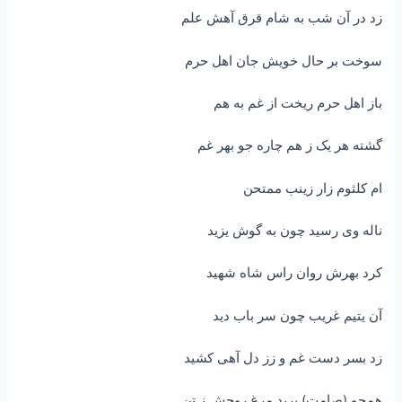
زد در آن شب به شام قرق آهش علم
سوخت بر حال خویش جان اهل حرم
باز اهل حرم ریخت از غم به هم
گشته هر یک ز هم چاره جو بهر غم
ام کلثوم زار زینب ممتحن
ناله وی رسید چون به گوش یزید
کرد بهرش روان راس شاه شهید
آن یتیم غریب چون سر باب دید
زد بسر دست غم و زز دل آهی کشید
همچو (صامت) پرید مرغ روحش ز تن