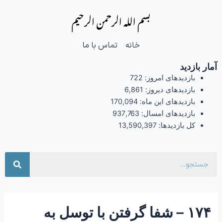
فتن
Post
بسم الله الرحمن الرحیم
ه
navigation
حتوا
خانه
تماس با ما
آمار بازدید
بازدیدهای امروز:
722
بازدیدهای دیروز:
6,861
بازدیدهای این ماه:
170,094
بازدیدهای امسال:
937,763
کل بازدیدها:
13,590,397
جست
۱۷۴ – شفا گرفتن با توسل به