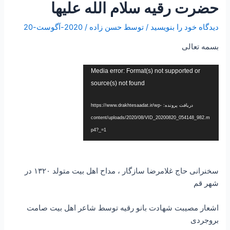
حضرت رقیه سلام الله علیها
دیدگاه‌ خود را بنویسید
/ توسط
حسن زاده
/
2020-آگوست-20
بسمه تعالی
نمایشگر
Media error: Format(s) not supported or
ویدیو
source(s) not found
دریافت پرونده: https://www.drakhtesaadat.ir/wp-
content/uploads/2020/08/VID_20200820_054148_982.m
p4?_=1
سخنرانی حاج غلامرضا سازگار ، مداح اهل بیت متولد ۱۳۲۰ در
شهر قم
اشعار مصیبت شهادت بانو رقیه توسط شاعر اهل بیت صامت
بروجردی