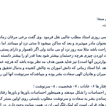
ن سنة؛
ت.
ی روزی استاد مطلب جالبی نقل فرمود .وی گفت برخی مرغان زمانی 
بعنوان مادر میپذیرند و بعد که ساکن میشود تا مدتی نزد او میمانند. اما
ت باشد مثلا سه روز نزد او می مانند ولی اگر ناهموار و دارای پستی 
دست اوردن چیزی هرچه زحمتمان بیشتر شود بعدا قدر او را بیشتر دانست
ن کارها، دشوارترین آنها است) نیز شاید همین هدف مد نظر بوده باشد که ه
 .لذا استاد زمانی که دانش اموزان به چالش کشیده و بدنبال تحقیق و 
یامبران و هادیان الهی سعادت بشر بوده و میباشدکه سرنوشت انها این 
افکار احساسات را شکل میدهند و همینطور احساسات باورها و باورها ر
 رساندن بشر به سعادت و سرنوشت مطلوب بایستی روی اولین بستر که
های قرانی است که لینک تلگرامی ان در همین سایت وجود دارد. .در انته