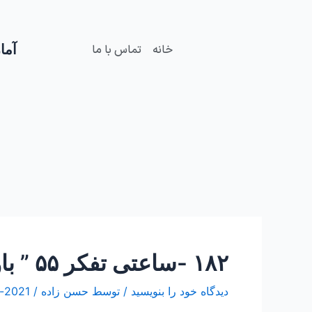
فتن
Post
ه
navigation
حتوا
آمار
خانه
تماس با ما
۱۸۲ -ساعتی تفکر ۵۵ ” باورها و سرنوشت”
دیدگاه‌ خود را بنویسید
/ توسط
حسن زاده
/
2021-مارس-04