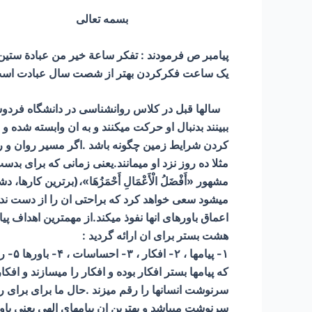
بسمه تعالی
پیامبر ص فرمودند : تفكر ساعة خير من عبادة ستي
یک ساعت فکرکردن بهتر از شصت سال عبادت اس
سالها قبل در کلاس روانشناسی در دانشگاه فردوس
ببینند بدنبال او حرکت میکنند و به ان وابسته شده و 
کردن شرایط زمین چگونه باشد .اگر مسیر روان و راح
مثلا ده روز نزد او میمانند.یعنی زمانی که برای ب
مشهور «أَفْضَلُ‏ الْأَعْمَالِ‏ أَحْمَزُهَا»،(برتری
میشود سعی خواهد کرد که براحتی ان را از دست ندهد
اعماق باورهای انها نفوذ میکند.از مهمترین اهداف پ
هشت بستر برای ان ارائه گردید :
۱- پیامها ، ۲- افکار ، ۳- احساسات ، ۴- باورها ۵- رفتار ها ۶- عادات ، ۷- شخصیت ، ۸- سرنوشت ؛
که پیامها بستر افکار بوده و افکار را میسازند و 
سرنوشت انسانها را رقم میزند .حال ما برای برای
سرنوشت میباشد و بهترین ان پیامهای الهی یعنی باور