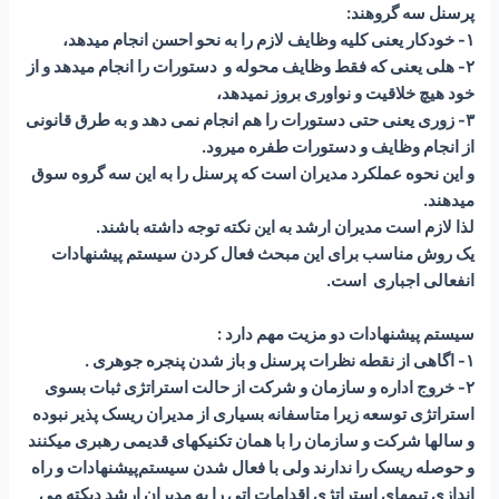
پرسنل سه گروهند:
۱- خودکار یعنی کلیه وظایف لازم را به نحو احسن انجام میدهد،
۲- هلی یعنی که فقط وظایف محوله و دستورات را انجام میدهد و از
خود هیچ خلاقیت و نواوری بروز نمیدهد،
۳- زوری یعنی حتی دستورات را هم انجام نمی دهد و به طرق قانونی
از انجام وظایف و دستورات طفره میرود.
و این نحوه عملکرد مدیران است که پرسنل را به این سه گروه سوق
میدهند.
لذا لازم است مدیران ارشد به این نکته توجه داشته باشند.
یک روش مناسب برای این مبحث فعال کردن سیستم پیشنهادات
انفعالی اجباری است.
سیستم‌ پیشنهادات دو مزیت مهم دارد :
۱- اگاهی از نقطه نظرات پرسنل و باز شدن پنجره جوهری .
۲- خروج اداره و سازمان و شرکت از حالت استراتژی ثبات بسوی
استراتژی توسعه زیرا متاسفانه بسیاری از مدیران ریسک پذیر نبوده
و سالها شرکت و سازمان را با همان تکنیکهای قدیمی رهبری میکنند
و حوصله ریسک را ندارند ولی با فعال شدن سیستم‌پیشنهادات و راه
اندازی تیمهای استراتژی اقدامات اتی را به مدیران ارشد دیکته می