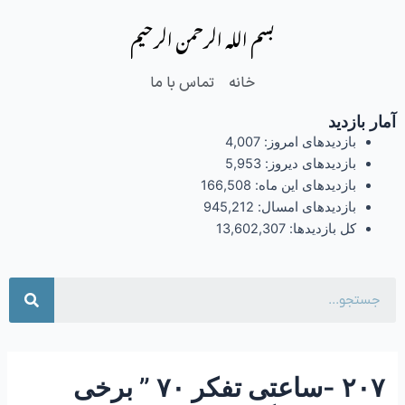
فتن
Post
بسم الله الرحمن الرحیم
ه
navigation
حتوا
خانه
تماس با ما
آمار بازدید
بازدیدهای امروز:
4,007
بازدیدهای دیروز:
5,953
بازدیدهای این ماه:
166,508
بازدیدهای امسال:
945,212
کل بازدیدها:
13,602,307
جست
۲۰۷ -ساعتی تفکر ۷۰ ” برخی