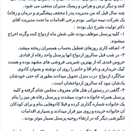
کنند و دیگر ترس و هراس و ریسک مدیران منتفی می شود .
چند سال قبل که من مدیریت پدر ( مخفف پیشگیری و درمان و رفاه)
یک شرکت نیمه دولتی بودم برخی اقدامات ما تحت مدیریت اقای
دکتر تولیت بشرح ذیل بودند :
۱- کلیه پرسنل موظف بودند طی شش ماه ازدواج کنند وگرنه اخراج
میشوند.
۲- اضافه کاری روزهای تعطیل بحساب همسران ریخته میشد،
۳- در شب قبل سالروز ازدواج انها پرسنل واحد رفاه از قنادی
خروس قندی که از بهترین شیرینی فروشی های مشهد بوده و هست
کیک خریداری و نام اقا و خانم را روی ان نوشته و بعنوان کادوی
سالگرد ازدواج درب منزل تحویل میدادند بطوری که حتی خودشان
یادشان نبود که سالروز ازدواجشان است ،
۴- گاهی در رستوران هتل های معروف مجلس شام گرفته و کلیه
پرسنل همراه خانواده دعوت میشدند و پرسنل رفاه هر میز را بنام
یک خانواده شماره گذاری کرده و قبلا کادوهایی بنام و برای کودکان
ان خانواده خریده و روی میز قرار میدادند و بسیاری اقدامات
انگیزشی دیگر که در ارتقاء روحیه پرسنل بسیار موثر بودند .