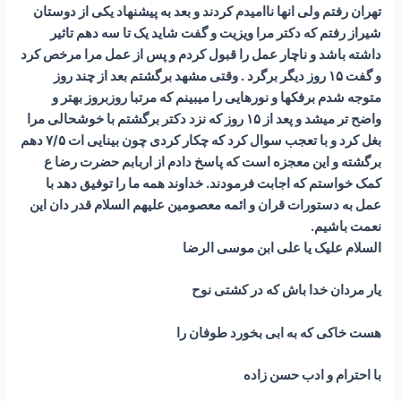
تهران رفتم ولی انها ناامیدم کردند و بعد به پیشنهاد یکی از دوستان
شیراز رفتم که دکتر مرا ویزیت و گفت شاید یک تا سه دهم تاثیر
داشته باشد و ناچار عمل را قبول کردم و پس از عمل مرا مرخص کرد
و گفت ۱۵ روز دیگر برگرد . وقتی مشهد برگشتم بعد از چند روز
متوجه شدم برفکها و نورهایی را میبینم که مرتبا روزبروز بهتر و
واضح تر میشد و پعد از ۱۵ روز که نزد دکتر برگشتم با خوشحالی مرا
بغل کرد و با تعجب سوال کرد که چکار کردی چون بینایی ات ۷/۵ دهم
برگشته و این معجزه است که پاسخ دادم از اربابم حضرت رضا ع
کمک خواستم که اجابت فرمودند. خداوند همه ما را توفیق دهد با
عمل به دستورات قران و ائمه معصومین علیهم السلام قدر دان این
نعمت باشیم.
السلام علیک یا علی ابن موسی الرضا
یار مردان خدا باش که در کشتی نوح
هست خاکی که به ابی بخورد طوفان را
با احترام و ادب حسن زاده