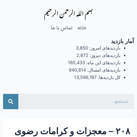
فتن
Post
بسم الله الرحمن الرحیم
ه
navigation
حتوا
خانه
تماس با ما
آمار بازدید
بازدیدهای امروز:
3,850
بازدیدهای دیروز:
2,672
بازدیدهای این ماه:
165,433
بازدیدهای امسال:
940,814
کل بازدیدها:
13,596,197
جست
۲۰۸ – معجزات و کرامات رضوی