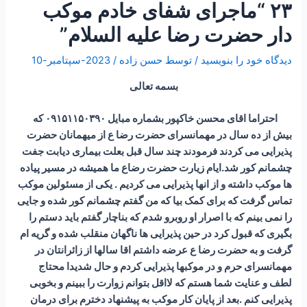
۲۳ “ماجرای شفای خادم موکب
دار حضرت رضا علیه السلام”
دیدگاه‌ خود را بنویسید
/ توسط
حسن زاده
/
2023-سپتامبر-10
بسمه تعالی
احتراما اقای محسن خاکپور بشماره مبایل ۰۹۱۵۱۱۵۰۳۹۰ که
بیش از ده سال در مهمانسرای حضرت رضا ع از میهمانان حضرت
پذیرایی می کردند فرمودند چند سال قبل بعلت بیماری دیابت جفت
چشمانم کور شد.ایام زیارت حضرت رضاع ما همیشه در مسیر پیاده
ها موکب داشته و از انها پذیرایی می کردیم . یکی از مسئولین موکب
تماس گرفت که برای کمک بیا که من گفتم چشمانم کور شده و جایی
را نمی بینم که با اصرار او روبرو شدم که بناچار گفتم باید دستم را
بگیری که قبول کرد در حین پذیرایی ها ناگهان منقلب شده و گریه ام
گرفت و به حضرت رضا ع عرضه داشتم اقا سالها از زائرانتان در
مهمانسرای حرم و در موکبها پذیرایی کردم و حال شدیدا محتاج
لطف و عنایت شما هستم که لااقل بتوانم زوارت را ببینم و بخوبی
پذیرایی کنم .بعد از پایان کار موکب به پیشنهاد دخترم برای درمان