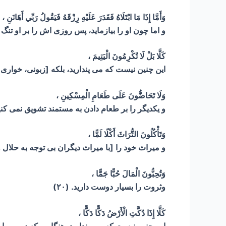
وَأَمَّا إِذَا مَا ابْتَلَاهُ فَقَدَرَ عَلَيْهِ رِزْقَهُ فَيَقُولُ رَبِّي أَهَانَنِ ،
و اما چون او را بیازماید، پس روزی اش را بر او تنگ گی
كَلَّا بَلْ لَا تُكْرِمُونَ الْيَتِيمَ ،
این چنین نیست که می پندارید، بلکه [زبونی، خواری 
وَلَا تَحَاضُّونَ عَلَى طَعَامِ الْمِسْكِينِ ،
و یکدیگر را بر طعام دادن به مستمند تشویق نمی کنید (
وَتَأْكُلُونَ التُّرَاثَ أَكْلًا لَمًّا ،
و میراث خود را [با میراث دیگران بی توجه به حلال و
وَتُحِبُّونَ الْمَالَ حُبًّا جَمًّا ،
وثروت را بسیار دوست دارید. (۲۰)
كَلَّا إِذَا دُكَّتِ الْأَرْضُ دَكًّا دَكًّا ،
این چنین نیست که می پندارید، هنگامی که زمین را به