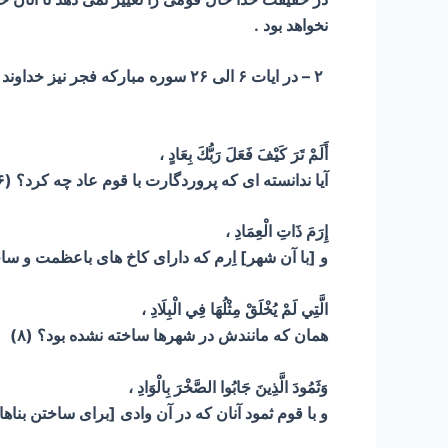
نخواهد بود .
۲ – در ایات ۶ الی ۲۶ سوره مبارک
أَلَمْ تَرَ كَيْفَ فَعَلَ رَبُّكَ بِعَادٍ ،
آیا ندانسته ای که پروردگارت با قوم عاد چه کرد؟ (۶)
إِرَمَ ذَاتِ الْعِمَادِ ،
و [با آن شهر] اِرم که دارای کاخ های باعظمت و ساختم
الَّتِي لَمْ يُخْلَقْ مِثْلُهَا فِي الْبِلَادِ ،
همان که مانندش در شهرها ساخته نشده بود؟ (۸)
وَثَمُودَ الَّذِينَ جَابُوا الصَّخْرَ بِالْوَادِ ،
و با قوم ثمود آنان که در آن وادی [برای ساختن بناها