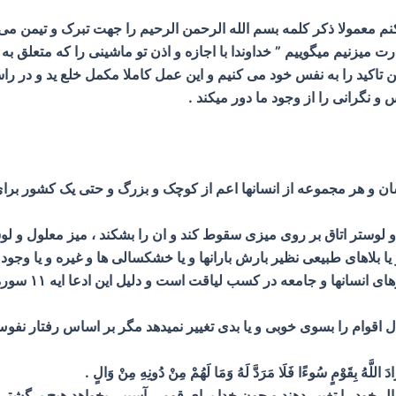
نم معمولا ذکر کلمه بسم الله الرحمن الرحیم را جهت تبرک و تیمن می گو
 میزنیم میگوییم ” خداوندا با اجازه و اذن تو ماشینی را که متعلق به
 تاکید را به نفس خود می کنیم و این عمل کاملا مکمل خلع ید و در ر
و نگرانی را از وجود ما دور میکند .
نسان و هر مجموعه از انسانها اعم از کوچک و بزرگ و حتی یک کشور برای پ
و لوستر اتاق بر روی میزی سقوط کند و ان را بشکند ، میز معلول و 
 بلاهای طبیعی نظیر بارش بارانها و یا خشکسالی ها و غیره و یا وجود مد
ا أَرَادَ اللَّهُ بِقَوْمٍ سُوءًا فَلَا مَرَدَّ لَهُ وَمَا لَهُمْ مِنْ دُونِهِ مِنْ وَالٍ .
حال خود را تغيير دهند و چون خدا براى قومى آسيبى بخواهد هيچ برگشتى