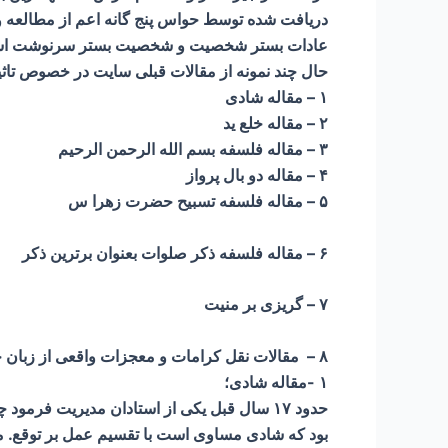
دریافت شده توسط حواس پنج گانه اعم از مطالعه و 
عادات بستر شخصیت و شخصیت بستر سرنوشت است. لذا 
حال چند نمونه از مقالات قبلی سایت در خصوص تاث
۱ – مقاله شادی
۲ – مقاله خلع ید
۳ – مقاله فلسفه بسم الله الرحمن الرحیم
۴ – مقاله دو بال پرواز
۵ – مقاله فلسفه تسبیح حضرت زهرا س
۶ – مقاله فلسفه ذکر صلوات بعنوان برترین ذکر
۷ – گریزی بر منیت
۸ – مقالات نقل کرامات و معجزات واقعی از زبان خادمان با ذکر نام و تلفن تماس ایشان و تاثیر آن بر اصلاح باورها و رفتارها ،
۱ -مقاله شادی؛
حدود ۱۷ سال قبل یکی از استادان مدیریت ف
بود که شادی مساوی است با تقسیم عمل بر توقع. می