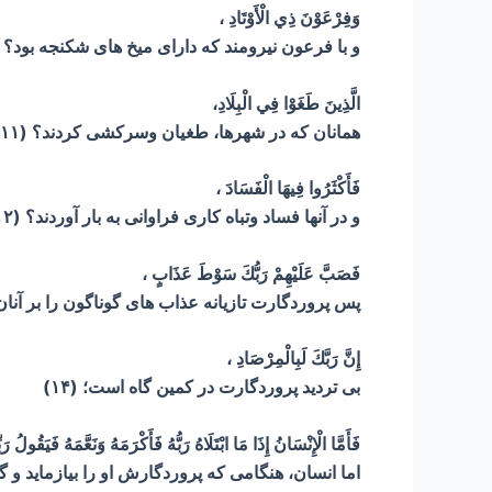
وَفِرْعَوْنَ ذِي الْأَوْتَادِ ،
و با فرعون نیرومند که دارای میخ های شکنجه بود؟ (۱۰
الَّذِينَ طَغَوْا فِي الْبِلَادِ،
همانان که در شهرها، طغیان وسرکشی کردند؟ (۱۱)
فَأَكْثَرُوا فِيهَا الْفَسَادَ ،
و در آنها فساد وتباه کاری فراوانی به بار آوردند؟ (۱۲)
فَصَبَّ عَلَيْهِمْ رَبُّكَ سَوْطَ عَذَابٍ ،
پس پروردگارت تازیانه عذاب های گوناگون را بر آنان ف
إِنَّ رَبَّكَ لَبِالْمِرْصَادِ ،
بی تردید پروردگارت در کمین گاه است؛ (۱۴)
فَأَمَّا الْإِنْسَانُ إِذَا مَا ابْتَلَاهُ رَبُّهُ فَأَكْرَمَهُ وَنَعَّمَهُ فَيَقُولُ ر
اما انسان، هنگامی که پروردگارش او را بیازماید و