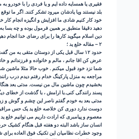
فقیری یا همسایه داده ایم و یا فردی را با خودرو ب
بلد نیستند ویا یادشان میرود تشکر کنند. اگر ما ت
دهید دقیقا منطبق بر همین فرمول بوده و چه بسا به م
دین اسلام میگوید کارها را برای رضای خدا انجام دهی
۲ – مقاله خلع ید ؛
حدود ۱۲ سال قبل یکی از دوستان متقی به 
عرض کن اقا جانم ، مالم و خانواده و فرزندانم و 
شما نزد خود قبول میکنم . خوب حالا مثلا ماشین شم
مراجعه به منزل پارکینگ خدام رفتم دیدم درب رانن
بخشیدم چون ماشین مال من نیست. مدتی بعد هنگام ر
پسند رانندگی کنی.با ارامش ، با گذشت از خطای دیگر
مدتی بعد به خودم گفتم ناصر این چشم و گوش و زب
دوست ندارد دوری کن خلاصه خلع ید یک حس مراقبه
معصوم و پیامبری که ارادت داریم می توانیم خلع ید ن
انسان ساز باشد البته دو هفته قبل هنگام کشیک حر
وجود خطرات نظامیان این تکنیک فوق العاده برای شم