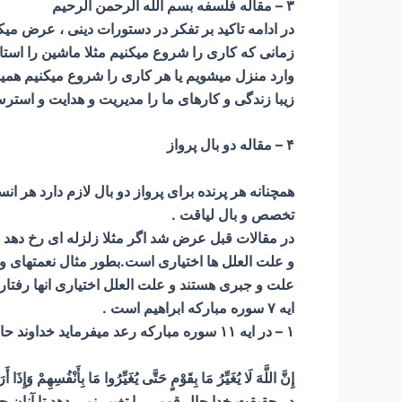
۳ – مقاله فلسفه بسم الله الرحمن الرحیم
در ادامه تاکید بر تفکر در دستورات دینی ، عرض میک
زمانی که کاری را شروع میکنیم مثلا ماشین را استارت
وارد منزل میشویم یا هر کاری را شروع میکنیم همین
زیبا زندگی و کارهای ما را مدیریت و هدایت و استرس 
۴ – مقاله دو بال پرواز
همچنانه هر پرنده برای پرواز دو بال لازم دارد هر ا
تخصص و بال لیاقت .
در مقالات قبل عرض شد اگر مثلا زلزله ای رخ دهد 
و علت العلل ها اختیاری است.بطور مثال نعمتهای و یا
ایه ۷ سوره مبارکه ابراهیم است .
۱ – در ایه ۱۱ سوره مبارکه رعد میفرماید خداوند حال اقوام را بسوی خوبی و یا بدی تغییر نمیدهد مگر بر اساس رفتار نفوس که مستعد نزول نعمت باشند یا نقمت
إِنَّ اللَّهَ لَا يُغَيِّرُ مَا بِقَوْمٍ حَتَّى يُغَيِّرُوا مَا بِأَنْفُسِهِمْ وَإِذَ
در حقيقت ‏خدا حال قومى را تغيير نمى‏ دهد تا آنان 