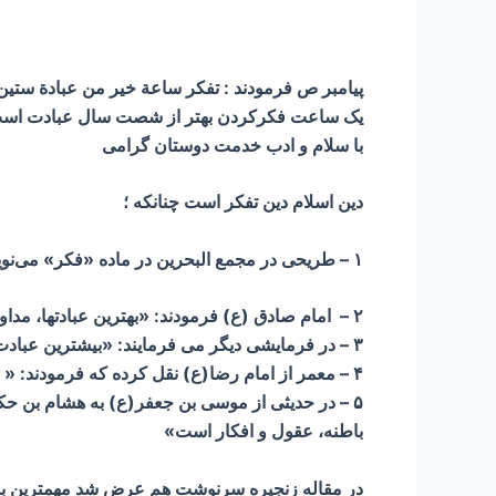
پیامبر ص فرمودند : تفكر ساعة خير من عبادة ستي
یک ساعت فکرکردن بهتر از شصت سال عبادت اس
با سلام و ادب خدمت دوستان گرامی
دین اسلام دین تفکر است چنانکه ؛
۱ – طريحى در مجمع البحرين در ماده «فكر» مى‌نويسد در حديث است: «تفكر ساعة خير من عبادة ستّين سنة یعنی ساعتی تفکر از شصت سال عبادت برتر است .
۲ – امام صادق (ع) فرمودند: «بهترین عبادتها، مداومت بر تفکر درباره خدا و قدرت اوست».
۳ – در فرمایشی دیگر می فرمایند: «بیشترین عبادت اباذر که رحمت خدا بر او باد، اندیشه و عبرت گرفتن بود.»
۴ – معمر از امام رضا(ع) نقل کرده که فرمودند: « عبادت به کثرت نماز و روزه نیست، بلکه عبادت اندیشه در امر پروردگار است».
۵ – در حدیثی از موسی بن جعفر(ع) به هشام بن حک
باطنه، عقول و افکار است»
در مقاله زنجیره سرنوشت هم عرض شد مهمترین بست