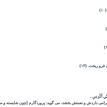
)
رو ریخت. (۱۳)
َبِّي أَكْرَمَنِ ،
 گرامی داردش و نعمتش بخشد، می گوید: پروردگارم [چون شایسته و سزاو