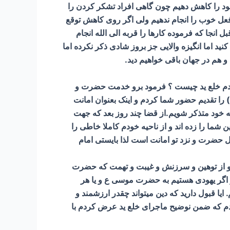
 خود را کاهش دهیم چون گاهی افراد تشکر کردن را
 فعل خوب را انجام ندهیم ولی اگر روی کاهش توقع
 افزایش و انگیزه انجام کار خیر استمرار خواهد داشت.مدتی بعد متوجه شدم دین اسلام ۱۴۰۰ سال قبل انجا که فرموده کارها را قربه الی الله انجام
نید اما انگیزه والایی جز بروز شادی ذکر نکرده اما
 و هم در جهان باقی خواهیم دید.
 کردم خلع ید چیست ؟ فرمود برو خدمت حضرت و
را تقدیم حضور شما کردم و اینک بعنوان امانت
به خود متذکر شویم.از قضا چند روز بعد که جهت
ما را زده اند و از ناحیه خودم کاملا خاطی را
 حضرت و نزد تو امانت است لذا بایستی امام
ن و از توهین و سرزنش و غیبت و تهمت که حضرت
اگر یهودی هستیم به حضرت موسی ع و یا هر
ایا قبول دارید که دین میتواند چقدر ارزشمند و
کردم که ضمن نوضیح ماجرای خلع ید عرض کردم با