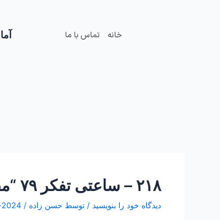
فتن
Post
ه
navigation
حتوا
آمار
خانه
تماس با ما
۲۱۸ – ساعتی تفکر ۷۹ “مقاله تلفیقی نقش ارزنده دین در زندگی فردی و اجتماعی”
دیدگاه‌ خود را بنویسید
/ توسط
حسن زاده
/
2024-ژانویه-22