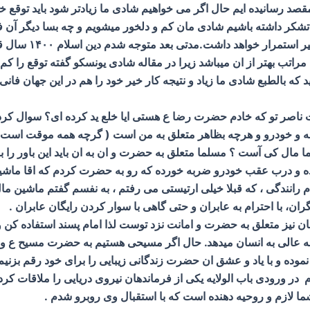
ه مقصد رسانیده ایم حال اگر می خواهیم شادی ما زیادتر شود باید توقع
وقع تشکر داشته باشیم شادی مان کم و دلخور میشویم و چه بسا دیگر آن
خود کار کنیم شادی ما
راتب بهتر از ان میباشد زیرا در مقاله شادی یونسکو گفته توقع را کم ک
د که بالطبع شادی ما زیاد و نتیجه کار خیر خود را هم در این جهان فانی
من گفت ناصر تو که خادم حضرت رضا ع هستی ایا خلع ید کرده ای؟ سوال
خانه و خودرو و هرچه بظاهر متعلق به من است ( گرچه همه موقت است) 
ا مال کی آست ؟ مسلما متعلق به حضرت و ان به ان باید این باور را 
ده و درب عقب خودرو ضربه خورده که رو به حضرت کردم که اقا ماشین ش
انندگی ، که قبلا خیلی ارتیستی می رفتم ، به نفسم گفتم ماشین مال
ان، با احترام به عابران و حتی گاهی با سوار کردن رایگان عابران .
ان نیز متعلق به حضرت و امانت نزد توست لذا امام پسند استفاده ک
 عالی به انسان میدهد. حال اگر مسیحی هستیم به حضرت مسیح ع و 
موده و با یاد و عشق ان حضرت زندگانی زیبایی را برای خود رقم بزنیم. 
م در ورودی باب الولایه یکی از فرماندهان نیروی دریایی را ملاقات 
ا لازم و روحیه دهنده است که با استقبال وی روبرو شدم .