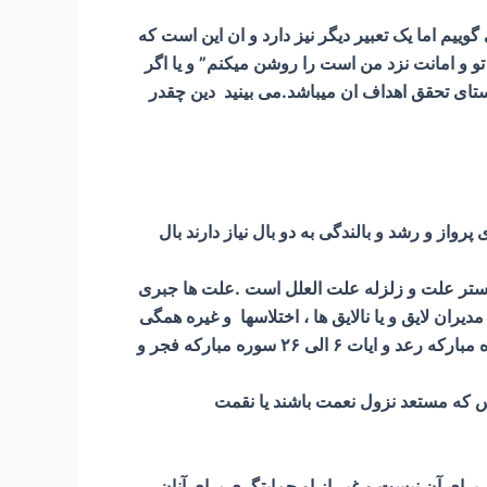
ییم اما یک تعبیر دیگر نیز دارد و ان این است که
 تو و امانت نزد من است را روشن میکنم” و یا اگر
استای تحقق اهداف ان میباشد.می بینید دین چقدر
رواز و رشد و بالندگی به دو بال نیاز دارند بال
لوستر علت و زلزله علت العلل است .علت ها جبری
یران لایق و یا نالایق ها ، اختلاسها و غیره همگی
علت و جبری هستند و علت العلل اختیاری انها رفتارهای انسانها و جامعه در کسب لیاقت است و دلیل این ادعا ایه ۱۱ سوره مبارکه رعد و ایات ۶ الی ۲۶ سوره مبارکه فجر و
 براى آن نيست و غير از او حمايتگرى براى آنان