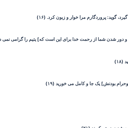
رد، گوید: پروردگارم مرا خوار و زبون کرد. (۱۶)
و دور شدن شما از رحمت خدا برای این است که] یتیم را گرامی نمی دارید
۱۸)
حرام بودنش] یک جا و کامل می خورید (۱۹)
 شدت درهم کوبند (۲۱)