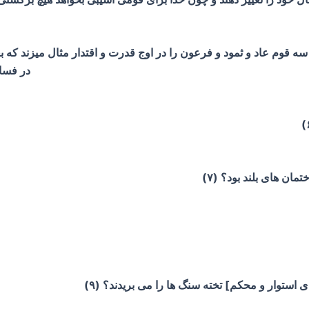
ه فجر نیز خداوند سه قوم عاد و ثمود و فرعون را در اوج قدرت و اقتدار مثال م
در فساد
ان های بلند بود؟ (۷)
ی استوار و محکم] تخته سنگ ها را می بریدند؟ (۹)