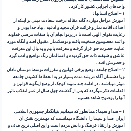
واحدهای اجرایی کشور کار کرد .
۱ – اصلاح انسانها :
آموزش مراحل دوازده گانه مقاله درخت سعادت مبنی بر اینکه از
اهداف اقامه نماز و قرائت قرآن مجید و ادعیه ، بیاد خدا بودن و
رعایت تقوای الهی است تا در پرتو انجام آن با صفات مرضی خداوند
و ائمه معصومین سنخیت یافته و توسلاتمان مقبول افتد و آنگاه مورد
عنایت حضرت حق قرار گرفته و معرفت یابیم و بدنبال این معرفت
عاشق و شیفته ذات حق گردیده و اعمالمان رنگ تواضع و ادب گیرد
و حضرتش افتد .
۲ – اصلاح جامعه : وضع برخی قوانین و مقررات توسط دوستان نادان
و یا دشمنان آگاه در بلند مدت بسیار در به انحطاط کشیدن جامعه
موثر میباشند . در ادامه چند نمونه کوچک از وضع اینگونه قوانین و
اقدامات ذکر میگردد که پس از گذشت چهل سال از عمر انقلاب تاثیر
آنها را بوضوح شاهد هستیم:
۱ – صدا و سیما ؛ همانطور که میدانیم بنیانگذار جمهوری اسلامی
ایران صدا و سیما را دانشگاه میدانست که مهمترین نقش آن
آموزش و ارتقاء فرهنگ و دانش مردم است و این اصلی ترین هدف و