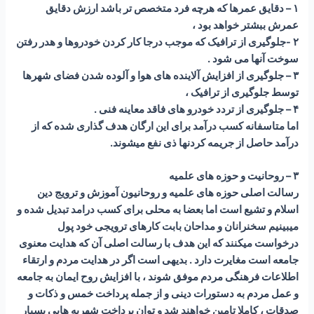
۱ – دقایق عمرها که هرچه فرد متخصص تر باشد ارزش دقایق
عمرش ببشتر خواهد بود ،
۲ -جلوگیری از ترافیک که موجب درجا کار کردن خودروها و هدر رفتن
سوخت آنها می شود .
۳ – جلوگیری از افزایش آلاینده های هوا و آلوده شدن فضای شهرها
توسط جلوگیری از ترافیک ،
۴ – جلوگیری از تردد خودرو های فاقد معاینه فنی .
اما متاسفانه کسب درآمد برای این ارگان هدف گذاری شده که از
درآمد حاصل از جریمه کردنها ذی نفع میشوند.
۳ – روحانیت و حوزه های علمیه
رسالت اصلی حوزه های علمیه و روحانیون آموزش و ترویج دین
اسلام و تشیع است اما بعضا به محلی برای کسب درامد تبدیل شده و
میبینیم سخنرانان و مداحان بابت کارهای ترویجی خود پول
درخواست میکنند که این هدف با رسالت اصلی آن که هدایت معنوی
جامعه است مغایرت دارد . بدیهی است اگر در هدایت مردم و ارتقاء
اطلاعات فرهنگی مردم موفق شوند ، با افزایش روح ایمان به جامعه
و عمل مردم به دستورات دینی و از جمله پرداخت خمس و ذکات و
صدقات ، کاملا تامین خواهند شد و توان پرداخت شهریه هایی بسیار