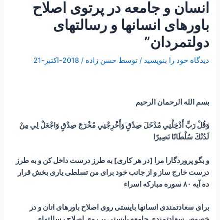
انسان و جامعه در پرتوی اصلاح
باورهای انسانها و رسالتهای
دولتمردان”
دیدگاه‌ خود را بنویسید
/ توسط
حسن زاده
/
2018-اکتبر-21
بسم الله الرحمان الرحیم
وَقُلْ رَبِّ أَدْخِلْنِي مُدْخَلَ صِدْقٍ وَأَخْرِجْنِي مُخْرَجَ صِدْقٍ وَاجْعَلْ لِي مِنْ
لَدُنْكَ سُلْطَانًا نَصِيرًا
و بگو پروردگارا مرا [در هر كارى] به طرز درست داخل كن و به طرز
درست‏ خارج ساز و از جانب خود براى من تسلطى يارى‏ بخش قرار
ده آیه ۸۰ سوره مبارکه اسراء
برای سعادتمندی انسانها بایستی روی اصلاح باورهای انان و در
خصوص سعادتمندی جامعه بایستی بر روی اصلاح رسالتهای