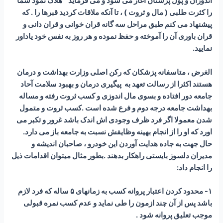
اندوزان و پول پرستان آغاز می شود و می فرماید ” هلاک نمود شما
را کثرت طلبی ( مال و ثروت ) ، تا آنکه ملاقات کردید قبرها را . که
پیشنهاد می کنم طبق مراحل سه گانه قران خوانی و قران دانی و
قران باوری آن را آموخته و حفظ نموده و هر روز به نفس خود یاداور
نمایید.
الغرض ، متاسفانه پزشکان که رکن اصلی وزارت بهداشت و درمان
هستند اکثرا از رسالت تعهد به پیگیری درمان و بهبود سلامت آحاد
جامعه دور افتاده و بسوی مال اندوزی و کسب ثروت رفته و مساله
بهداشت جامعه درجه دوم و فرع شده است .کسب ثروت و متمول
شدن معمولا اگر فرد ظرف وجودی اش اندک باشد غرور و تکبر می
اورد که او را از انجام بهینه وظایفش نسبت به جامعه باز می دارد.
حال جهت به جاده هدایت آوردن این خودرو ، صاحبان اندیشه و
مدیران دلسوز بایستی راهکار بدهند .بطور مثال میتوان اقدامات ذیل
را انجام داد:
۱- محدود کردن اعتبار پروانه کسب به زمانهای ۵ ساله که فرد لازم
باشد پس از آن چند ازمون را طی نماید و عدم کسب نمره قبولی
موجب تعلیق پروانه شود .