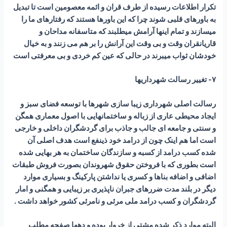
تکرار اطلاعات رسیده از طرف قران و ائمه معصومین است تا تبدیل
به باورهای قلبی شوند چرا که این باورها هستند که رفتارهای ما را
میسازند و تمام اینها آرامش میطلبند که متاسفانه مداحان و
قاریانقران وقت و بی وقت این آرانش را بر هم می زنند و به خیال
خودشان ثواب میبرند در حالی که عین کم خردی و بی معرفتی است
۷- تغییر رسالت شهرداریها
رسالت اصلی شهرداری زیبا سازی شهرها با توسعه فضای سبز و
ایجاد محیطی عاری از زباله و ساختمانهایی با اصول معماری همگن
و سنتی و جامعه ای جالب و جاذب برای گردشگران داخلی و خارجی
است اما هم اینک چون از درامد خود ذینفع است هدف اصلی آن
شده کسب درامد از کسبه و سازندگان ساختمان به هر بهایی شده
است بطوری که با فروختن حقوق شهروندان بصورت فروش طبقات
اضافی و اضافه بناها و کسری یا نداشتن پارکینگ و بسیاری موارد
دیگر در بلند مدت ضررهای جبران ناپذیری بر زیبایی و همگنی و امار
گردشگران و کسب درامد ملی مرئی و نامرئی کشور خواهد داشت .
البته موارد ذکر شده مشتی از خروار بوده و دهها صفحه مطلب