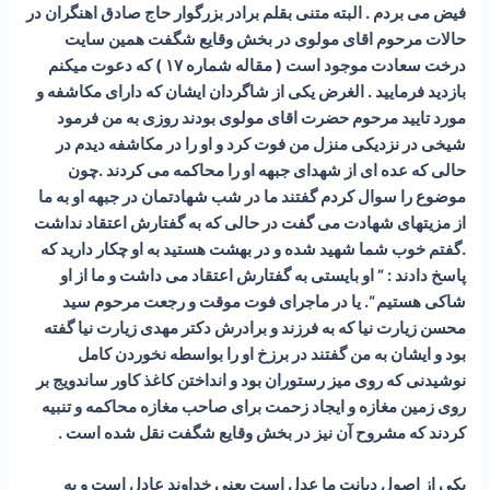
فیض می بردم . البته متنی بقلم برادر بزرگوار حاج صادق اهنگران در
حالات مرحوم اقای مولوی در بخش وقایع شگفت همین سایت
درخت سعادت موجود است ( مقاله شماره ۱۷ ) که دعوت میکنم
بازدید فرمایید . الغرض یکی از شاگردان ایشان که دارای مکاشفه و
مورد تایید مرحوم حضرت اقای مولوی بودند روزی به من فرمود
شیخی در نزدیکی منزل من فوت کرد و او را در مکاشفه دیدم در
حالی که عده ای از شهدای جبهه او را محاکمه می کردند .چون
موضوع را سوال کردم گفتند ما در شب شهادتمان در جبهه او به ما
از مزیتهای شهادت می گفت در حالی که به گفتارش اعتقاد نداشت
.گفتم خوب شما شهید شده و در بهشت هستید به او چکار دارید که
پاسخ دادند : ” او بایستی به گفتارش اعتقاد می داشت و ما از او
شاکی هستیم “. یا در ماجرای فوت موقت و رجعت مرحوم سید
محسن زیارت نیا که به فرزند و برادرش دکتر مهدی زیارت نیا گفته
بود و ایشان به من گفتند در برزخ او را بواسطه نخوردن کامل
نوشیدنی که روی میز رستوران بود و انداختن کاغذ کاور ساندویج بر
روی زمین مغازه و ایجاد زحمت برای صاحب مغازه محاکمه و تنبیه
کردند که مشروح آن نیز در بخش وقایع شگفت نقل شده است .
یکی از اصول دیانت ما عدل است یعنی خداوند عادل است و به