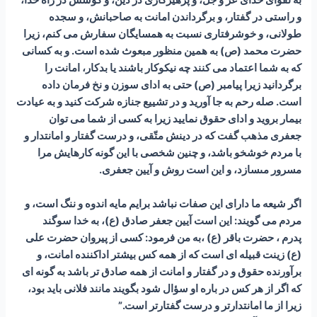
به تقواى خداى عز و جل، و پرهيزکارى در دين، و كوشش در راه خدا،
و راستى در گفتار، و برگرداندن امانت به صاحبانش، و سجده
طولانى، و خوشرفتارى نسبت به همسايگان سفارش می کنم، زيرا
حضرت محمد (ص) به همين منظور مبعوث شده است. و به كسانى
كه به شما اعتماد می کنند چه نيكوكار باشند يا بدكار، امانت را
برگردانيد زيرا پیامبر (ص) حتى به اداى سوزن و نخ فرمان داده
است. صله رحم به جا آوريد و در تشييع جنازه شركت كنيد و به عيادت
بيمار برويد و اداى حقوق نماييد زيرا به کسی از شما می توان
جعفری مذهب گفت كه در دينش متّقى، و درست گفتار و امانتدار و
با مردم خوشخو باشد، و چنين شخصى با اين گونه كارهايش مرا
مسرور مى‏سازد، و اين است روش و آيين جعفرى.
اگر شيعه ما داراى اين صفات نباشد برايم مايه اندوه و ننگ است، و
مردم می گویند: اين است آيين جعفر صادق (ع)، به خدا سوگند
پدرم ، حضرت باقر (ع) ،به من فرمود: كسى از پيروان حضرت على
(ع) زينت قبيله‏ اى است كه از همه كس بيشتر اداكننده امانت، و
برآورنده حقوق و در گفتار و امانت از همه صادق تر باشد به گونه‏ اى
كه اگر از هر كس در باره او سؤال شود بگويند مانند فلانى بايد بود،
زيرا از ما امانتدارتر و درست گفتارتر است.”