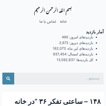
فتن
Post
بسم الله الرحمن الرحیم
ه
navigation
حتوا
خانه
تماس با ما
آمار بازدید
بازدیدهای امروز:
490
بازدیدهای دیروز:
2,672
بازدیدهای این ماه:
162,073
بازدیدهای امسال:
937,454
کل بازدیدها:
13,592,837
جست
۱۴۸ – ساعتی تفکر ۳۶ “در خانه