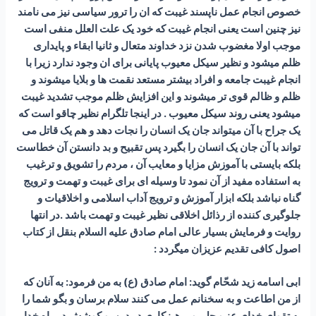
خصوص انجام عمل ناپسند غیبت که ان را ترور سیاسی نیز می نامند
نیز چنین است یعنی انجام غیبت که خود یک علت العلل منفی است
موجب اولا مغضوب شدن نزد خداوند متعال و ثانیا ابقاء و پایداری
ظلم میشود و نظیر سیکل معیوب پایانی برای ان وجود ندارد زیرا با
انجام غیبت جامعه و افراد بیشتر مستعد نقمت ها و بلایا میشوند و
ظلم و ظالم قوی تر میشوند و این افزایش ظلم موجب تشدید غیبت
میشود یعنی روند سیکل معیوب . در اینجا تلگرام نظیر چاقو است که
یک جراح با آن میتواند جان یک انسان را نجات دهد و هم یک قاتل می
تواند با آن جان یک انسان را بگیرد پس تقبیح و بد دانستن آن خطاست
بلکه بایستی با آموزش مزایا و معایب آن ، مردم را تشویق و ترغیب
به استفاده مفید از آن نمود تا وسیله ای برای غیبت و تهمت و ترویج
گناه نباشد بلکه ابزار آموزش و ترویج آداب اسلامی و اخلاقیات و
جلوگیری کننده از رذائل اخلاقی نظیر غیبت و تهمت باشد .در انتها
روایت و فرمایش بسیار عالی امام صادق علیه السلام بنقل از کتاب
اصول کافی تقدیم عزیزان میگردد :
ابى اسامه زيد شحّام گويد: امام صادق (ع) به من فرمود: به آنان كه
از من اطاعت و به سخنانم عمل می کنند سلام برسان و بگو شما را