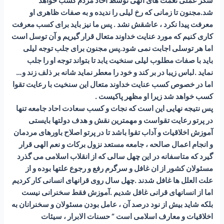
شکر عملی نعمت های الهی توسط احاد مردم کسب خواهد
شد.مجنون تا زمانی که رخ لیلی را ندیده و به صفات ظاهری او
معرفت پیدا نکرد ، عاشقش نشد . پس ما نیز باید برای کسب معرفت
کاری کنیم که مورد عنایت خداوند متعال قرار گیریم و آن توسل است
اما هر توسلی اجابت نمی شود.پس مجنون برای جلب توجه لیلی
باید با صفات مطلوب لیلی سنخیت یابد تا بتواند توجه او را جلب
نماید .لباس زیبا در بر کند و خود را معطر نماید شانه بر ذلف زند و…
اما در خصوص کسب عنایت خداوند متعال این سنخیت با رعایت تقوا
کسب خواهد شد زیرا او مظهر پاکیست .
پس نتیجه نهایی این است که نجات و کسب سعادت احاد جامعه تنها
در پرتو رعایت تقواست و مهمترین نقش و هدف دولتها بایستی
آموزش اخلاقیات و آداب تقوا باشد تا در پرتو اصلاح باورهای مردمان
و انجام اعمال صالحه ، جامعه مستعد نزول برکات و نعم الهی قرار
گیرد که متاسفانه در این چهل سالی که از انقلاب اسلامی می گذرد
مسئولان کشور از ان غافل و سرگرم رفع و رجوع علتها بوده و از
علت العلل ها غافل شدند .چهل سال روی قرانهای انسانی کار کردیم
اما از انسانهای قرانی غافل شدیم .آموزش فقط سخنرانی نیست
بلکه شاید بیش از نود درصد آن ، عامل بودن مسئولان و سخنرانان به
اخلاقیات و معارف اسلامی است ” حسنات الابرار ، سیئات