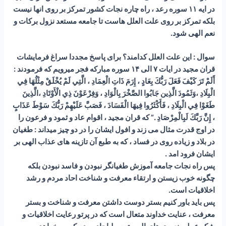
در ایه ۱۱ سوره رعد ، راه چاره نجات کشور تمرکز بر روی انها نیست
بلکه تمرکز بر روی علت العلل هاست تا جامعه مستعد نزول برکات و
نعم الهی شود.
سوال : این علت العلل کدامند؟ برای پاسخ مجددا سراغ فرمایشات
قران مجید در ایات ۷ الی ۱۴ سوره مبارکه فجر میرویم که فرمودند :
أَلَمْ تَرَ كَيْفَ فَعَلَ رَبُّكَ بِعَادٍ ، إِرَمَ ذَاتِ الْعِمَادِ ، الَّتِي لَمْ يُخْلَقْ مِثْلُهَا فِي
الْبِلَادِ ،وَثَمُودَ الَّذِين جَابُوا الصَّخْرَ بِالْوَادِ ، وَفِرْعَوْنَ ذِي الْأَوْتَادِ ،الَّذِينَ
طَغَوْا فِي الْبِلَادِ ، فَأَكْثَرُوا فِيهَا الْفَسَادَ ، فَصَبَّ عَلَيْهِمْ رَبُّكَ سَوْطَ عَذَابٍ
، إِنَّ رَبَّكَ لَبِالْمِرْصَادِ .” که قران مجید ، اقوام عاد و ثمود و فرعون را
در اوج قدرت مثال می زند و افول ایشان را در دو چیز میداند : طغیان
در بلاد و زیاده روی در فساد ، که به طبع آن تازینه های عذاب الهی بر
ایشان فرود امد .
پس راه نجات جامعه آموزش طغیانگر نبودن و فاسد نبودن بلکه
چگونه خوب زیستن و ارتقاء معرفت و شناخت احاد مردم و رشد
اخلاقیات است.
پس باید باور کنیم بستر دوست داشتن معرفت و شناخت و بستر
معرفت ، عنایت خداوند متعال است که در پرتو رعایت اخلاقیات و