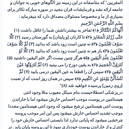
المقربین” که متاسفانه در این زمینه نیز الگوهای خوبی به جوانان و
جامعه ارائه نشد و فرمایشات قران مجید در سوره مبارکه تکاثر برای
بسیاری از ما و مخصوصا مسئولان مصداق دارد که میفرماید :
بِسْمِ اللَّهِ الرَّحْمَنِ الرَّحِيمِ
أَلْهَاكُمُ التَّكَاثُرُ ﴿۱﴾ تفاخر به بيشترداشتن شما را غافل داشت (۱)
حَتَّى زُرْتُمُ الْمَقَابِرَ ﴿۲﴾ تا كارتان [و پايتان] به گورستان رسيد (۲) كَلَّا
سَوْفَ تَعْلَمُونَ ﴿۳﴾ نه چنين است زود باشد كه بدانيد (۳) ثُمَّ كَلَّا سَوْفَ
تَعْلَمُونَ ﴿۴﴾ باز هم نه چنين است زود باشد كه بدانيد (۴) كَلَّا لَوْ
تَعْلَمُونَ عِلْمَ الْيَقِينِ ﴿۵﴾ هرگز چنين نيست اگر علم‏ اليقين داشتيد (۵)
لَتَرَوُنَّ الْجَحِيمَ ﴿۶﴾ به يقين دوزخ را مى ‏بينيد (۶) ثُمَّ لَتَرَوُنَّهَا عَيْنَ
الْيَقِينِ ﴿۷﴾ سپس آن را قطعا به عين‏ اليقين درمى‏ يابيد (۷) ثُمَّ
لَتُسْأَلُنَّ يَوْمَئِذٍ عَنِ النَّعِيمِ ﴿۸﴾ سپس در همان روز است كه از نعمت
[روى زمين] پرسيده خواهيد شد (۸)”
در پزشکی اصطلاحیست بنام سیکل معیوب مثلا وجود انتی
هیستامین در پوست موجب احساس خارش میشود اما با خاراندن
پوست انتی هیستامین ترشح میشود که وجود انتی هیستامین مجددا
موجب تشدید احساس خارش میشود پس این امر موجب پروسه
چرخشی میشود که پایانی ندارد لذا بایستی احساس خارش خود را
کنترل و از خاراندن پوست خودداری نمود تا این پروسه پایان یابد . در