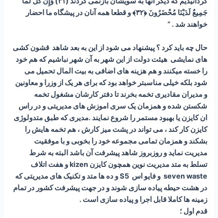
گردانيديم كه ديگر آنها به سويشان بازنمى‏ گردند (۳۱) وَإِنْ كُلٌّ لَمَّا
جَمِيعٌ لَدَيْنَا مُحْضَرُونَ ﴿۳۲﴾ و قطعا همه آنان در پيشگاه ما احضار
خواهند شد . “
حال چه باید کرد ؟ پیشنهاد می شود از این به بعد شاهد قشون کشی
های نمایشی هیئت دولت از این شهر به آن شهر نباشیم که هم خود
را خسته میکنند و هم هزینه های اضافی به بیت المال تحمیل می
شود بلکه خیلی مناسبتر خواهد بود که برای هر یک از وزرا و معاونین
و مدیران مقادیری تخمه بخرند تا دفتر کارشان مشغول تخمه
شکستن شده و همزمان یک سری اموزش های مدیریتی و در راس
ان کایزن یا بهبود مستمر را شروع نمایند .مدیری که طبق متدولوژی
کایزن کار کند ، می تواند در پشت میز کارش ، هم تخمه هایش را
بشکند و همزمان تمامی مجموعه خود را بخوبی و با موفقیت
مدیریت نماید و روزبروز شاهد پیشرفت آن باشد البته به شرط
تسلط به متد مدیریت نوین همچون کایزن kizen و هفت اتلاف
seven waste و فایو اس S5 و ده ها متد و تکنیک های مدیریتی که
در هشت حیطه پیاده سازی شوند و در جهت پیشرفت کشور در تمام
زمینه ها کاملا قابل اجرا و پیاده سازی است .
قدم اول ؛