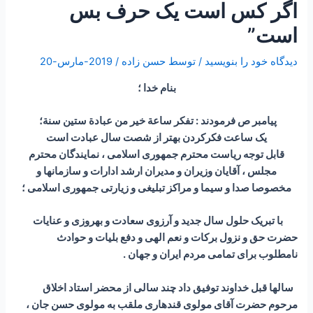
اگر کس است یک حرف بس
است”
دیدگاه‌ خود را بنویسید
/ توسط
حسن زاده
/
2019-مارس-20
بنام خدا ؛
پیامبر ص فرمودند : تفكر ساعة خير من عبادة ستين سنة؛
یک ساعت فکرکردن بهتر از شصت سال عبادت است
قابل توجه ریاست محترم جمهوری اسلامی ، نمایندگان محترم
مجلس ، آقایان وزیران و مدیران ارشد ادارات و سازمانها و
مخصوصا صدا و سیما و مراکز تبلیغی و زیارتی جمهوری اسلامی ؛
با تبریک حلول سال جدید و آرزوی سعادت و بهروزی و عنایات
حضرت حق و نزول برکات و نعم الهی و دفع بلیات و حوادث
نامطلوب برای تمامی مردم ایران و جهان .
سالها قبل خداوند توفیق داد چند سالی از محضر استاد اخلاق
مرحوم حضرت آقای مولوی قندهاری ملقب به مولوی حسن جان ،