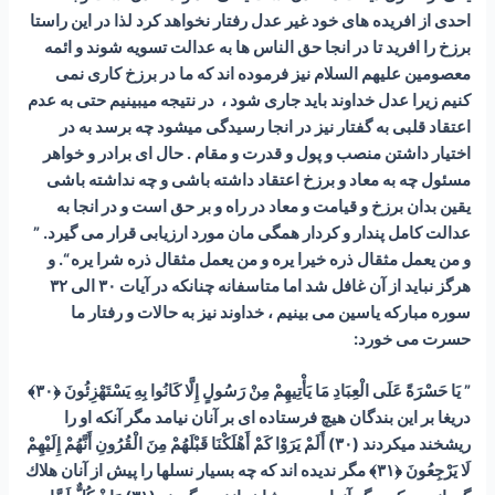
احدی از افریده های خود غیر عدل رفتار نخواهد کرد لذا در این راستا
برزخ را افرید تا در انجا حق الناس ها به عدالت تسویه شوند و ائمه
معصومین علیهم السلام نیز فرموده اند که ما در برزخ کاری نمی
کنیم زیرا عدل خداوند باید جاری شود ، در نتیجه میبینیم حتی به عدم
اعتقاد قلبی به گفتار نیز در انجا رسیدگی میشود چه برسد به در
اختیار داشتن منصب و پول و قدرت و مقام . حال ای برادر و خواهر
مسئول چه به معاد و برزخ اعتقاد داشته باشی و چه نداشته باشی
یقین بدان برزخ و قیامت و معاد در راه و بر حق است و در انجا به
عدالت کامل پندار و کردار همگی مان مورد ارزیابی قرار می گیرد. ”
و من یعمل مثقال ذره خیرا یره و من یعمل مثقال ذره شرا یره “. و
هرگز نباید از آن غافل شد اما متاسفانه چنانکه در آیات ۳۰ الی ۳۲
سوره مبارکه یاسین می بینیم ، خداوند نیز به حالات و رفتار ما
حسرت می خورد:
” يَا حَسْرَةً عَلَى الْعِبَادِ مَا يَأْتِيهِمْ مِنْ رَسُولٍ إِلَّا كَانُوا بِهِ يَسْتَهْزِئُونَ ﴿۳۰﴾
دريغا بر اين بندگان هيچ فرستاده‏ اى بر آنان نيامد مگر آنكه او را
ريشخند میکردند (۳۰) أَلَمْ يَرَوْا كَمْ أَهْلَكْنَا قَبْلَهُمْ مِنَ الْقُرُونِ أَنَّهُمْ إِلَيْهِمْ
لَا يَرْجِعُونَ ﴿۳۱﴾ مگر نديده‏ اند كه چه بسيار نسلها را پيش از آنان هلاك