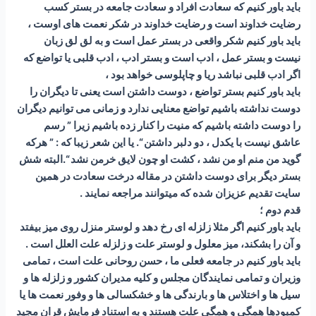
باید باور کنیم که سعادت افراد و سعادت جامعه در بستر کسب
رضایت خداوند است و رضایت خداوند در شکر نعمت های اوست ،
باید باور کنیم شکر واقعی در بستر عمل است و به لق لق زبان
نیست و بستر عمل ، ادب است و بستر ادب ، ادب قلبی یا تواضع که
اگر ادب قلبی نباشد ریا و چاپلوسی خواهد بود ،
باید باور کنیم بستر تواضع ، دوست داشتن است یعنی تا دیگران را
دوست نداشته باشیم تواضع معنایی ندارد و زمانی می توانیم دیگران
را دوست داشته باشیم که منیت را کنار زده باشیم زیرا ” رسم
عاشق نیست با یکدل ، دو دلبر داشتن “. یا این شعر زیبا که : ” هرکه
گوید من منم او من نشد ، کشت او چون لایق خرمن نشد “.البته شش
بستر دیگر برای دوست داشتن در مقاله درخت سعادت در همین
سایت تقدیم عزیزان شده که میتوانند مراجعه نمایند .
قدم دوم ؛
باید باور کنیم اگر مثلا زلزله ای رخ دهد و لوستر منزل روی میز بیفتد
و آن را بشکند، میز معلول و لوستر علت و زلزله علت العلل است .
باید باور کنیم در جامعه فعلی ما ، حسن روحانی علت است ، تمامی
وزیران و تمامی نمایندگان مجلس و کلیه مدیران کشور و زلزله ها و
سیل ها و اختلاس ها و بارندگی ها و خشکسالی ها و وفور نعمت ها یا
کمبودها همگی و همگی علت هستند و به استناد فرمایش قران مجید