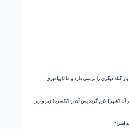
ار گناه ديگرى را بر نمى دارد و ما تا پيامبرى
ر آن [شهر] لازم گردد پس آن را [يكسره] زير و زبر
ه اسرا”