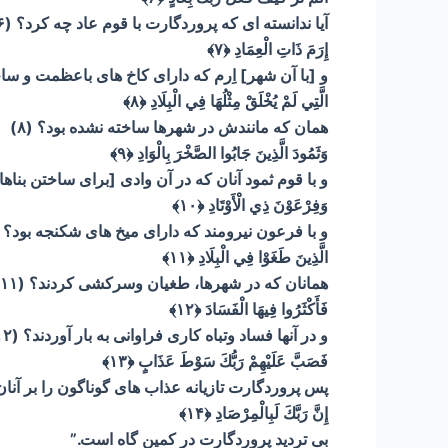
آیا ندانسته ای که پروردگارت با قوم عاد چه کرد؟ (۶)
إِرَمَ ذَاتِ الْعِمَادِ
﴿۷﴾
و [با آن شهر] اِرم که دارای کاخ های باعظمت و ساختم
الَّتِي لَمْ يُخْلَقْ مِثْلُهَا فِي الْبِلَادِ
﴿۸﴾
همان که مانندش در شهرها ساخته نشده بود؟ (۸)
وَثَمُودَ الَّذِينَ جَابُوا الصَّخْرَ بِالْوَادِ
﴿۹﴾
و با قوم ثمود آنان که در آن وادی [برای ساختن بناها
وَفِرْعَوْنَ ذِي الْأَوْتَادِ
﴿۱۰﴾
و با فرعون نیرومند که دارای میخ های شکنجه بود؟ (۱۰
الَّذِينَ طَغَوْا فِي الْبِلَادِ
﴿۱۱﴾
همانان که در شهرها، طغیان وسرکشی کردند؟ (۱۱)
فَأَكْثَرُوا فِيهَا الْفَسَادَ
﴿۱۲﴾
و در آنها فساد وتباه کاری فراوانی به بار آوردند؟ (۱۲)
فَصَبَّ عَلَيْهِمْ رَبُّكَ سَوْطَ عَذَابٍ
﴿۱۳﴾
پس پروردگارت تازیانه عذاب های گوناگون را بر آنان ف
إِنَّ رَبَّكَ لَبِالْمِرْصَادِ
﴿۱۴﴾
بی تردید پروردگارت در کمین گاه است.”