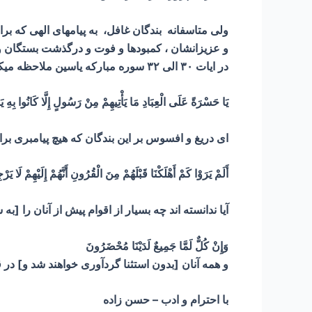
ولی متاسفانه بندگان غافل، به پیامهای الهی که بر
و عزیزانشان ، کمبودها و فوت و درگذشت بستگان و ا
در ایات ۳۰ الی ۳۲ سوره مبارکه یاسین ملاحظه میکنیم :
يَا حَسْرَةً عَلَى الْعِبَادِ مَا يَأْتِيهِمْ مِنْ رَسُولٍ إِلَّا كَانُوا بِهِ يَس
ای دریغ و افسوس بر این بندگان که هیچ پیامبری برای
أَلَمْ يَرَوْا كَمْ أَهْلَكْنَا قَبْلَهُمْ مِنَ الْقُرُونِ أَنَّهُمْ إِلَيْهِمْ لَا يَرْج
آیا ندانسته اند چه بسیار از اقوام پیش از آنان را [ب
وَإِنْ كُلٌّ لَمَّا جَمِيعٌ لَدَيْنَا مُحْضَرُونَ
و همه آنان [بدون استثنا گردآوری خواهند شد و] در قی
با احترام و ادب – حسن زاده