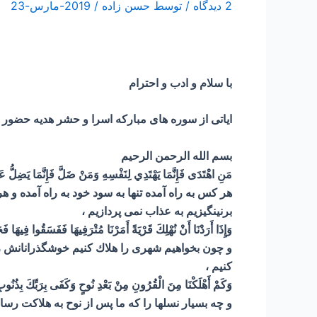
2 دیدگاه
/ توسط
حسن زاده
/
2019-مارس-23
با سلام و ادب و احترام
ایاتی از سوره های مبارکه اسرا و حشر هدیه حضور 
بسم الله الرحمن الرحیم
مَنِ اهْتَدَى فَإِنَّمَا يَهْتَدِي لِنَفْسِهِ وَمَنْ ضَلَّ فَإِنَّمَا يَضِلُّ عَلَ
هر كس به راه آمده تنها به سود خود به راه آمده و هر 
برنينگيزيم به عذاب نمى ‏پردازيم ،
وَإِذَا أَرَدْنَا أَنْ نُهْلِكَ قَرْيَةً أَمَرْنَا مُتْرَفِيهَا فَفَسَقُوا فِيهَا فَحَ
و چون بخواهيم شهرى را هلاك كنيم خوشگذرانانش را و
كنيم ،
وَكَمْ أَهْلَكْنَا مِنَ الْقُرُونِ مِنْ بَعْدِ نُوحٍ وَكَفَى بِرَبِّكَ بِذُنُوبِ 
و چه بسيار نسلها را كه ما پس از نوح به هلاكت رسا