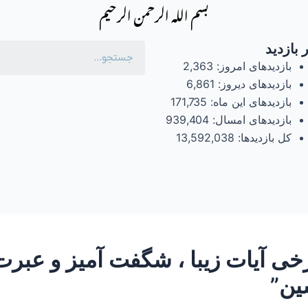
بسم الله الرحمن الرحیم
 بازدید
بازدیدهای امروز:
2,363
بازدیدهای دیروز:
6,861
بازدیدهای این ماه:
171,735
بازدیدهای امسال:
939,404
کل بازدیدها:
13,592,038
– ساعتی تفکر ۳۷ “برخی آیات زیبا ، شگفت آمی
ین”