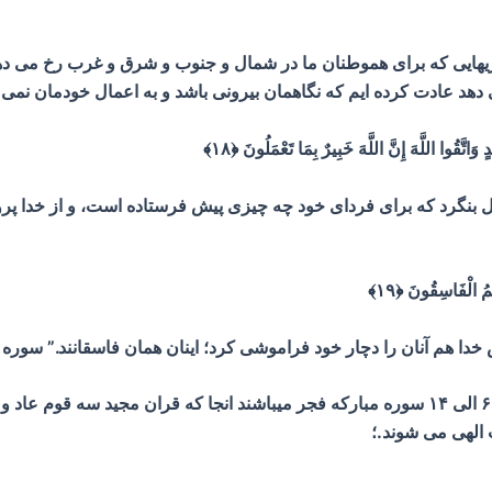
 دهد عادت کرده ایم که نگاهمان بیرونی باشد و به اعمال خودمان نمی 
وَاتَّقُوا اللَّهَ إِنَّ اللَّهَ خَبِيرٌ بِمَا تَعْمَلُونَ ﴿۱۸﴾
أمل بنگرد که برای فردای خود چه چیزی پیش فرستاده است، و از خدا پروا ک
مُ الْفَاسِقُونَ ﴿۱۹﴾
 خدا هم آنان را دچار خود فراموشی کرد؛ اینان همان فاسقانند.” سوره
و تاییدی دیگر برای ایه مبارکه ۱۶ سوره اسرا ، ایات ۶ الی ۱۴ سوره مبارکه فجر میباشند انجا
الهی می شوند.؛