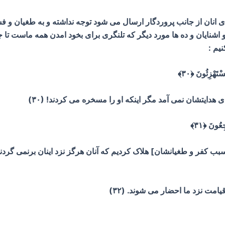
ای انان از جانب پروردگار ارسال می شود توجه نداشته و به طغیان و 
شنایان و ده ها مورد دیگر که تلنگری برای بخود امدن همه ماست تا 
ْتَهْزِئُونَ ﴿۳۰﴾
 هدایتشان نمی آمد مگر اینکه او را مسخره می کردند! (۳۰)
ِعُونَ ﴿۳۱﴾
ه سبب کفر و طغیانشان] هلاک کردیم که آنان هرگز نزد اینان برنمی گردند، (
امت نزد ما احضار می شوند. (۳۲)