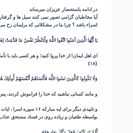
در ادامه باستحضار عزیزان میرساند
اسراء باشد ؟ چرا ما در مشکلاتی که برایمان رخ می
يَا أَيُّهَا الَّذِينَ آمَنُوا اتَّقُوا اللَّهَ وَلْتَنْظُرْ نَفْسٌ مَا قَدَّمَتْ لِغَدٍ 
ای اهل ایمان! از خدا پروا کنید؛ و هر کسی باید با ت
(۱۸)
وَلَا تَكُونُوا كَالَّذِينَ نَسُوا اللَّهَ فَأَنْسَاهُمْ أَنْفُسَهُمْ أُولَئِكَ هُ
و مانند کسانی نباشید که خدا را فراموش کردند، پس
بواسطه طغیان و زیاده روی در فساد مستحق عذاب 
أَلَمْ تَرَ كَيْفَ فَعَلَ رَبُّكَ بِعَادٍ
﴿۶﴾