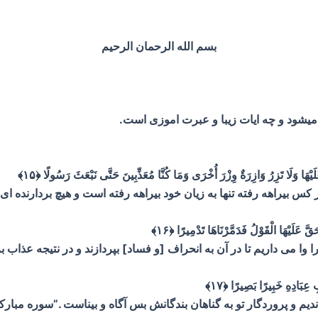
بسم الله الرحمان الرحیم
میشود و چه ایات زیبا و عبرت اموزی است.
يْهَا وَلَا تَزِرُ وَازِرَةٌ وِزْرَ أُخْرَى وَمَا كُنَّا مُعَذِّبِينَ حَتَّى نَبْعَثَ رَسُولًا ﴿۱۵﴾
كس بيراهه رفته تنها به زيان خود بيراهه رفته است و هيچ بردارنده‏ اى ب
قَّ عَلَيْهَا الْقَوْلُ فَدَمَّرْنَاهَا تَدْمِيرًا ﴿۱۶﴾
ا مى داريم تا در آن به انحراف [و فساد] بپردازند و در نتيجه عذاب ب
عِبَادِهِ خَبِيرًا بَصِيرًا ﴿۱۷﴾
نديم و پروردگار تو به گناهان بندگانش بس آگاه و بيناست .”سوره مبارک