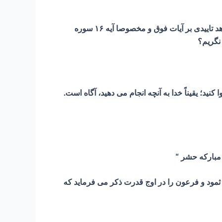
آیا مخاطبان گرامی تصور نمی کنند سیل ها و گرفتاریهایی که برای هموطنان ما در شمال و جنوب و شرق و غرب رخ می دهد تاییدی بر آیات فوق و مخصوصا آیه ۱۶ سوره
نگریم؟
نید؛ یقیناً خدا به آنچه انجام می دهید، آگاه است.
 مبارکه حشر “
 که قران مجید سه قوم عاد و ثمود و فرعون را در اوج قدرت ذکر می فرماید که