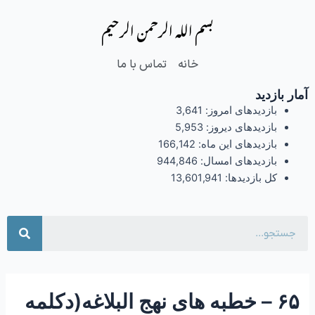
فتن
Post
بسم الله الرحمن الرحیم
ه
navigation
حتوا
خانه
تماس با ما
آمار بازدید
بازدیدهای امروز:
3,641
بازدیدهای دیروز:
5,953
بازدیدهای این ماه:
166,142
بازدیدهای امسال:
944,846
کل بازدیدها:
13,601,941
جست
۶۵ – خطبه های نهج البلاغه(دکلمه