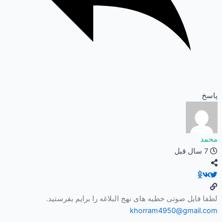
پاسخ
محمد
7 سال قبل
لطفا فایل صوتی خطبه های نهج البلاغه را برایم بفرستید.
khorram4950@gmail.com