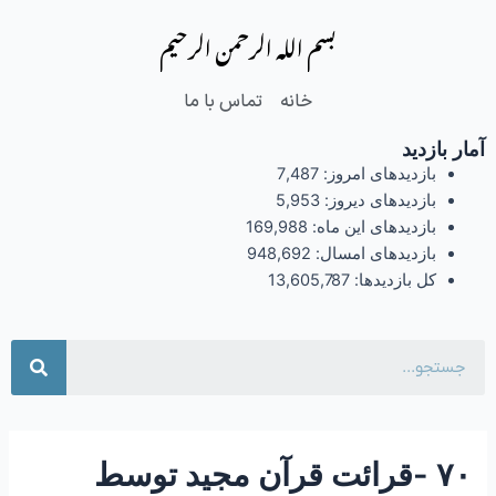
فتن
Post
بسم الله الرحمن الرحیم
ه
navigation
حتوا
خانه
تماس با ما
آمار بازدید
بازدیدهای امروز:
7,487
بازدیدهای دیروز:
5,953
بازدیدهای این ماه:
169,988
بازدیدهای امسال:
948,692
کل بازدیدها:
13,605,787
جست
۷۰ -قرائت قرآن مجید توسط