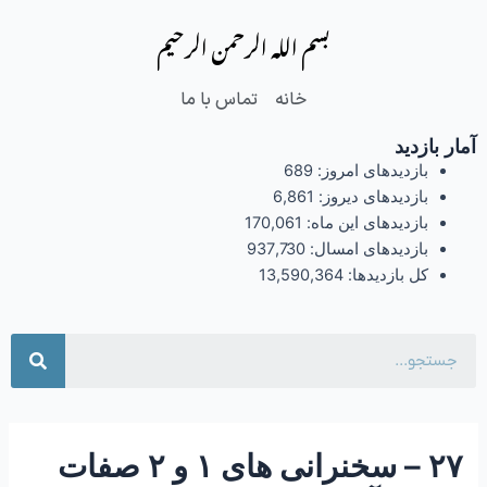
فتن
Post
بسم الله الرحمن الرحیم
ه
navigation
حتوا
خانه
تماس با ما
آمار بازدید
بازدیدهای امروز:
689
بازدیدهای دیروز:
6,861
بازدیدهای این ماه:
170,061
بازدیدهای امسال:
937,730
کل بازدیدها:
13,590,364
جست
۲۷ – سخنرانی های ۱ و ۲ صفات