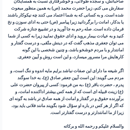
صاحبانش، و سجده طولانى، و خوشرفتارى نسبت به همسايگان
سفارش می کنم، زيرا حضرت محمد (ص) به همين منظور مبعوث
شده است. و به كسانى كه به شما اعتماد می کنند چه نيكوكار باشند
يا بدكار، امانت را برگردانيد زيرا پیامبر (ص) حتى به اداى سوزن و نخ
فرمان داده است. صله رحم به جا آوريد و در تشييع جنازه شركت
كنيد و به عيادت بيمار برويد و اداى حقوق نماييد زيرا به كسى از شما
مى‏ توان جعفرى مذهب گفت كه در دينش متّقى، و درست گفتار و
امانتدار و با مردم خوشخو باشد، و چنين شخصى با اين گونه
كارهايش مرا مسرور می‏سازد، و اين است روش و آيين جعفرى.
اگر شيعه ما داراى اين صفات نباشد برايم مايه اندوه و ننگ است، و
مردم می گویند: اين است آيين جعفر صادق (ع)، به خدا سوگند
پدرم ، حضرت باقر (ع) ،به من فرمود: كسى از پيروان حضرت على
(ع) زينت قبيله‏ اى است كه از همه كس بيشتر اداكننده امانت، و
برآورنده حقوق و در گفتار و امانت از همه صادق تر باشد به گونه‏ اى
كه اگر از هر كس در باره او سؤال شود بگويند مانند فلانى بايد بود،
زيرا از ما امانتدارتر و درست گفتارتر است.
والسلام علیکم و رحمه الله و برکاته