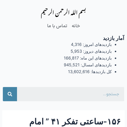
فتن
Post
بسم الله الرحمن الرحیم
ه
navigation
حتوا
خانه
تماس با ما
آمار بازدید
بازدیدهای امروز:
4,316
بازدیدهای دیروز:
5,953
بازدیدهای این ماه:
166,817
بازدیدهای امسال:
945,521
کل بازدیدها:
13,602,616
جست
۱۵۶-ساعتی تفکر ۴۱ ” امام