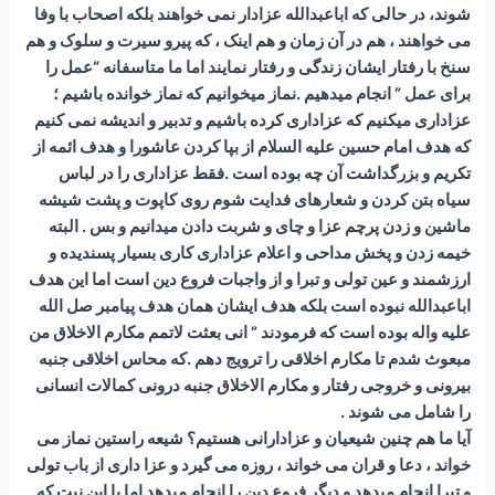
شوند، در حالی که اباعبدالله عزادار نمی خواهند بلکه اصحاب با وفا
می خواهند ، هم در آن زمان و هم اینک ، که پیرو سیرت و سلوک و هم
سنخ با رفتار ایشان زندگی و رفتار نمایند اما ما متاسفانه “عمل را
برای عمل ” انجام میدهیم .نماز میخوانیم که نماز خوانده باشیم ؛
عزاداری میکنیم که عزاداری کرده باشیم و تدبیر و اندیشه نمی کنیم
که هدف امام حسین علیه السلام از بپا کردن عاشورا و هدف ائمه از
تکریم و بزرگداشت آن چه بوده است .فقط عزاداری را در لباس
سیاه بتن کردن و شعارهای فدایت شوم روی کاپوت و پشت شیشه
ماشین و زدن پرچم عزا و چای و شربت دادن میدانیم و بس . البته
خیمه زدن و پخش مداحی و اعلام عزاداری کاری بسیار پسندیده و
ارزشمند و عین تولی و تبرا و از واجبات فروع دین است اما این هدف
اباعبدالله نبوده است بلکه هدف ایشان همان هدف پیامبر صل الله
علیه واله بوده است که فرمودند ” انی بعثت لاتمم مکارم الاخلاق من
مبعوث شدم تا مکارم اخلاقی را ترویج دهم .که محاس اخلاقی جنبه
بیرونی و خروجی رفتار و مکارم الاخلاق جنبه درونی کمالات انسانی
را شامل می شوند .
آیا ما هم چنین شیعیان و عزادارانی هستیم؟ شیعه راستین نماز می
خواند ، دعا و قران می خواند ، روزه می گیرد و عزا داری از باب تولی
و تبرا انجام میدهد و دیگر فروع دین را انجام میدهد اما با این نیت که