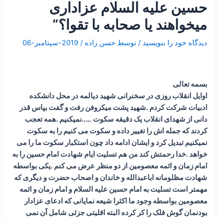
حسین علیه السلام عزاداری
میخواهند یا صحابه با تقوا؟”
دیدگاه‌ خود را بنویسید
/ توسط
حسن زاده
/
2019-سپتامبر-06
بسمه تعالی
اوایل انقلاب روزی در سخنرانی شهید دیالمه در محل دانشکده
ادبیات شرکت کردم .شهید پشت میکروفن رفت و گفت بپاس قدر
دانی از شهدای انقلاب یک دقیقه سکوت …..نمیکنیم .همه تعجب
کردند که جمله اش را تغییر داده و سکوت می کنیم را به سکوت
نمیکنیم تبدیل کرد و ایشان ادامه داد چون استکبار سکوت ما را می
خواهد .خدا رحمتش کند من هم تسلیت ایام شهادت امام حسین را به
امام زمان و ائمه معصومین از دو منظر عرض می کنم .یکی بواسطه
شهادت مظلومانه اباعبدالله و خاندان و اصحاب حضرت و دیگری که
مهمتر است تسلیت به امام حسین علیه السلام و امام زمان و ائمه
معصومین بواسطه وجود ما اکثرا شیعه نمایانی که ادعای عزادار
بودنمان گوش فلک را کر کرده البته اقلیتی جزئی شامل آن نمی