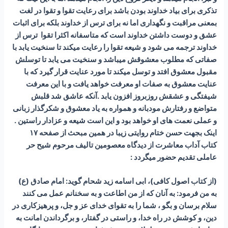
تذکری برای بیاد خداوند بودن باشد برای رعایت تقوا و تقوا در لغت
بمعنی مراقبت و نگهداری اما نه برای ترس از خداوند بلکه برای اثبات
عشق و دوست داشتن خداوند است که متاسفانه اکثرا تقوا ترس از
خداوند ترجمه می شود و شیعه تقوا را رعایت میکند تا سنخیت یابد با
صفاتی که مطلوب معشوقش میباشد و سنخیت می یابد تا توسلش
مقبول معشوق افتد و توسل میکند تا مورد عنایت قرار گیرد که با
عنایت معشوق به صفات او معرفت خواهد یافت و با این معرفت
شیفتگی و عشقش روزبروز افزون یابد .آنکه عاشق شد قلبش
متواضع و رفتارش مودبانه و همواره به یاد معشوق و شکرگذار زبانی
و عملی نعمت های او خواهد بود و این است شیعه و عزادار راستین .
اینک بجهت حسن ختام روایتی زیبا در همین مبحث از صفحه ۱۷
کتاب آداب معاشرت از دیدگاه معصومین تالیف مرحوم شیح حر
عاملی تقدیم حضور میگردد :
(از کتاب اصول کافی)، ابى اسامه زيد شحام گويد: امام صادق (ع)
به من فرمود: به آنان كه از من اطاعت و به سخنانم عمل می کنند
سلام برسان و بگو ، شما را به تقواى خداى عز و جل، و پرهيزکارى در
دين، و كوشش در راه خدا، و راستى در گفتار، و برگرداندن امانت به