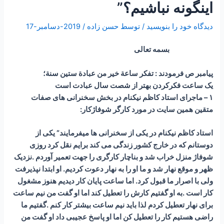
اینگونه نباشیم؟”
دیدگاه‌ خود را بنویسید
/ توسط
حسن زاده
/
2019-دسامبر-17
بسمه تعالی
پیامبر ص فرمودند : تفكر ساعة خير من عبادة ستين سنة؛
یک ساعت فکرکردن بهتر از شصت سال عبادت است
۱ – ماجرای استاد کاظم نیکنام در بخش سخنرانی های صفات
متقین همین سایت در مورد کارگر شوفاژکار:
استاد کاظم نیکنام در یکی از سخنرانی ها میفرمایند” یکی از
دوستانم که در خارج کشور زندگی می کند برایم نقل کرد روزی
شوفاژ منزل خراب شد و بناچار کارگری را جهت تعمیر آوردم .نزدیک
ظهر و موقع نهار شد و ما او را به نهار دعوت کردیم. او ابتدا نپذیرفت
ولی با اصرار ما قبول کرد. اما ساعت پایان کار دیدیم هنوز مشغول
کار است .به او گفتیم کارش را تعطیل کند اما او گفت من نیم ساعت
برای نهار تعطیل کردم لذا باید نیم ساعت بیشتر کار کنم .گفتیم ما
راضی هستیم کار را تعطیل کن اما او پاسخ عجیبی داد او گفت من