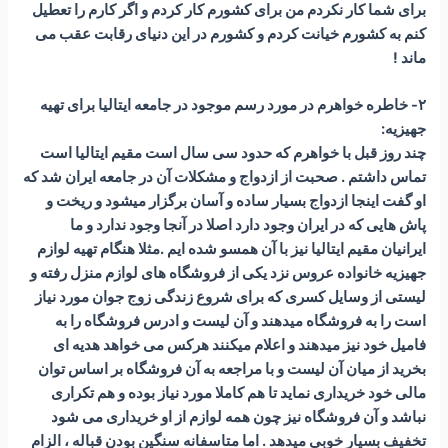
برای شما کار نکردم من برای کشورم کار کردم و اگر کارم را تعطیل
کنم به کشورم خیانت کردم و کشورم در این دنیای رقابت عقب می
ماند !
۲- خاطره خواهرم در مورد رسم موجود در جامعه ایتالیا برای تهیه
جهیزیه:
چند روز قبل با خواهرم که حدود سی سال است مقیم ایتالیا است
تماس داشتم . صحبت از ازدواج و مشکلات آن در جامعه ایران شد که
او گفت اینجا ازدواج بسیار ساده و آسان برگزار میشود و ریخت و
پاش هایی که در ایران وجود دارد اصلا در آنجا وجود ندارد و ما
ایرانیان مقیم ایتالیا نیز با آن همسو شده ایم .مثلا هنگام تهیه لوازم
جهیزیه خانواده عروس نزد یکی از فروشگاه های لوازم منزل رفته و
لیستی از وسایل کسری که برای شروع زندگی زوج جوان مورد نیاز
است را به فروشگاه میدهند و آن لیست و ادرس فروشگاه را به
فامیل خود نیز میدهند و اعلام میکنند هرکس می خواهد هدیه ای
بخرید از میان آن لیست و با مراجعه به آن فروشگاه بر اساس توان
مالی خود خریداری نماید تا هم کاملا مورد نیاز بوده و هم تکراری
نباشد و آن فروشگاه نیز چون همه لوازم از او خریداری می شود
تخفیف بسیار خوبی میدهد . اما متاسفانه سنگین بودن قباله ، الزام