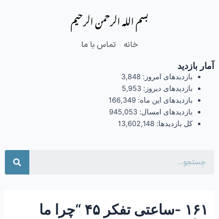
فتن
Post
بسم الله الرحمن الرحیم
ه
navigation
حتوا
خانه
تماس با ما
آمار بازدید
بازدیدهای امروز:
3,848
بازدیدهای دیروز:
5,953
بازدیدهای این ماه:
166,349
بازدیدهای امسال:
945,053
کل بازدیدها:
13,602,148
جست
۱۶۱ -ساعتی تفکر ۴۵ “چرا ما