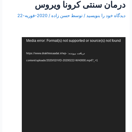
درمان سنتی کرونا ویروس
دیدگاه‌ خود را بنویسید
/ توسط
حسن زاده
/
2020-فوریه-22
نمایشگر
Media error: Format(s) not supported or source(s) not found
ویدیو
دریافت پرونده: https://www.drakhtesaadat.ir/wp-
content/uploads/2020/02/VID-20200222-WA0000.mp4?_=1