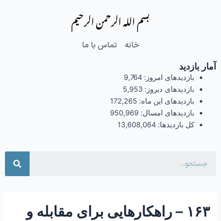
فتن
Post
بسم الله الرحمن الرحیم
ه
navigation
حتوا
خانه
تماس با ما
آمار بازدید
بازدیدهای امروز:
9,764
بازدیدهای دیروز:
5,953
بازدیدهای این ماه:
172,265
بازدیدهای امسال:
950,969
کل بازدیدها:
13,608,064
جست
۱۶۳ – راهکارهایی برای مقابله و