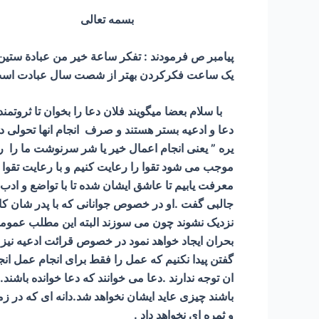
بسمه تعالی
پیامبر ص فرمودند : تفكر ساعة خير من عبادة ستي
یک ساعت فکرکردن بهتر از شصت سال عبادت اس
با سلام بعضا میگویند فلان دعا را بخوان تا ثروتم
دعا و ادعیه بستر هستند و صرف انجام انها تحولی د
یره ” یعنی انجام اعمال خیر یا شر سرنوشت ما را ر
موجب می شود تقوا را رعایت کنیم و با رعایت تقوا س
معرفت یابیم تا عاشق ایشان شده تا با تواضع و ادب 
جالبی گفت .او در خصوص جوانانی که با پدر شان کار م
نزدیک نشوند چون می سوزند البته این مطلب عمومیت 
بحران ایجاد خواهد نمود در خصوص قرائت ادعیه نیز ما
گفتن پیدا نکنیم که عمل را فقط برای انجام عمل ان
ان توجه ندارند .دعا می خوانند که دعا خوانده باشند.
باشند چیزی عاید ایشان نخواهد شد.دانه ای که در 
و ثمره ای نخواهد داد .