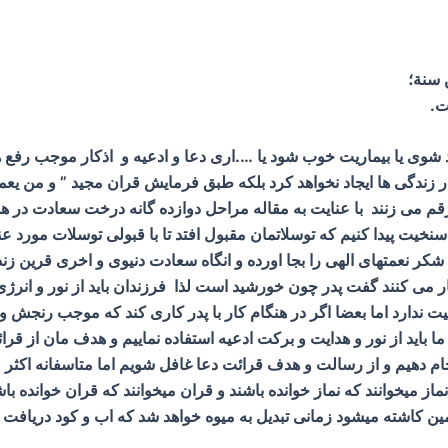
ن سنة؛
ت.
ند شوی یا بیماریت خوب شود یا ….اری دعا و ادعیه و اذکار موجب رفع
ر زندگی ها ایجاد نخواهد کرد بلکه طبق فرمایش قران مجید ” و من یع
قم می زنند با عنایت به مقاله مراحل دوازده گانه درخت سعادت در هم
نخیت پیدا کنیم که توسلاتمان مقبول افتد تا با قبولی توسلات مورد ع
شکر نعمتهای الهی را بجا اورده و انگاه سعادت دنیوی و اخری قرین زن
ی کنند گفت پدر چون خورشید است لذا فرزندان باید از نور و انرژی او 
ندارد اما بعضا اگر در هنگام کار با پدر کاری کند که موجب رنجش و 
 باید از نور و هدایت و برکت ادعیه استفاده نماییم و هدف مان از قرا
جام دهیم و از رسالت و هدف قرائت دعا غافل شویم اما متاسفانه اکثر 
نماز میخوانند که نماز خوانده باشند و قران میخوانند که قران خوانده ب
زمین کاشته میشود زمانی تبدیل به میوه خواهد شد که اب و کود دریاف