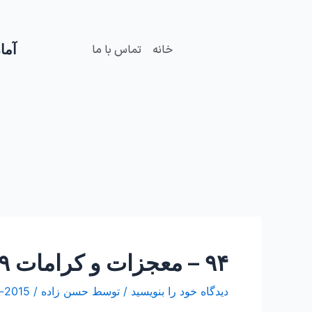
فتن
Post
ه
navigation
حتوا
آمار
خانه
تماس با ما
۹۴ – معجزات و کرامات ۹ “خاطره زیبای چند خادم از آقای مولوی قندهاری”
دیدگاه‌ خود را بنویسید
/ توسط
حسن زاده
/
2015-نوامبر-19