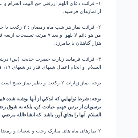
۱- قرائت دعاي اللهم ارزقني حج البيت الحرام و 
از نمازهاي فرضيه.
هزار گناهتان با بيامرزد.
السلام و انجام اعمال شبهاي قدر در شبهاي ۱۹، ۲۱، ۲۲ رمضان و زيارت مخصوص اباعبدالله علیه السلام در شبهاي قدر كه در مفاتيح مي باشد و فضيلت بسيار دارد
توجه: نماز زيارات ۲ ركعت و نظير نماز صبح است .
توجه: شرط ثوابهايي كه اندكي از آنها نوشته شده قب
ترسويان از ترس جهنم عبادت كن، بلكه به شوق رض
السلام آنها را بجاي آور، باشد که انشاءالله مرضي
۲-نمازهای ماه های مبارک رجب و شعبان و رمضان گردآوری شده از کتب ارزشمند مفاتیح الجنان و معراج المومن