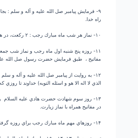
راه خدا.
۱۰- نماز هر شب ماه مبارك رجب : ۲ ركعت، در هر ركعت حمد و ۳ كافرون و ۱ توحيد و بعد از اسلام دعاي مربوط كه در مفاتيح است.
مفاتيح ، طبق فرمايش حضرت رسول صل الله علیه و
الذي لا اله الا هو و اسئله التوبه) خداوند تا روز
در مفاتيح همراه با نماز زيارت.
۱۴- روزهاي مهم ماه مبارك رجب براي روزه گرفتن: تمام ماه يا روزهاي ۱، ۲، ۱۰، ۱۳، ۱۴، ۱۵، ۲۵، ۲۶، ۲۷، ۲۸، ۲۹ و روز آخر.