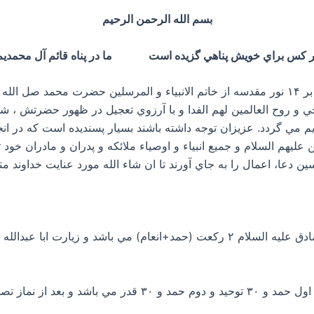
بسم الله الرحمن الرحيم
 كس براي خويش پناهي گزيده است ما در پناه قائم آل محمدي
در آستانه حلول ماه مبارک رجب با صلوات و درود بر ۱۴ نور مقدسه از خاتم الانبياء و المرسلي
 و روح العالمين لهم الفدا و با آرزوي تعجيل در ظهور حضرتش ، ش
 مي گردد. عزيزان توجه داشته باشند بسيار پسنديده است كه در انجا
لیهم السلام و جميع انبياء و اوصياء ملائكه و پدران و مادران خود ت
دعا، اعمال را به جاي آورند تا ان شاء الله مورد عنایت خداوند متع
۱- نماز شب اول هر ماه كه به فرمايش حضرت صادق علیه السلام ۲ ركعت (حمد+انعام)