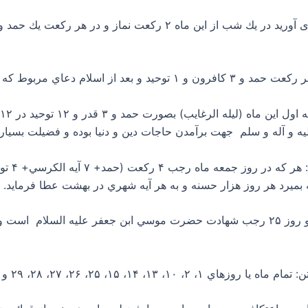
 آله و سلم جهت برآمدن حاجات دين و دنيا بوده و فضيلت بسيار د
ي كه بميرد هر روز هزار حسنه و به هر آيه شهري در بهشت عطا فرمايد.
۱۳- روز سوم شهادت حضرت هادي علیه السلام و روز ۲۵ رجب شهادت حضرت موسي ابن جع