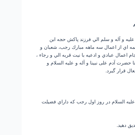
م
ن حضرت محمد صل الله علیه و آله و سلم الي فرزند پاكش حجه ابن
مه اي از اعمال سه ماهه مبارك رجب، شعبان و
م اعمال عبادي و ادعيه با نيت قربه الي و رجاء ،
ا حضرت آدم علی نبینا و آله و علیه السلام و
ال قرار گيرد.
 مي باشد و زيارت ابا عبدالله علیه السلام در روز اول رجب كه داراي فضيلت