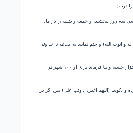
كسي سه روز پنجشنبه و جمعه و شنبه را در ماه
الله الذي لا اله هو وحده لاشريك له و اتوب اليه) و ختم نماييد به صدقه تا خداوند
۵- فرمايش پيامبر صل الله علیه و آله و سلم : هر كه گويد در اين ماه هزار مرتبه لااله الا الله خداوند نويسد برايش صد هزار حسنه و بنا فرمايد براي او ۱۰۰ شهر در
ا را بلند كرده و بگوييد (اللهم اغفرلي وتب علي) پس اگر در