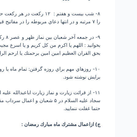
را ۷ مرتبه و در انتها دعاي مربوطه را در مفاتيح قرائت فرماييد.
بخوانيد : اللهم يا اكرم من كل كريم و يا اسرع مج
بحق القران العظيم امين امين برحمتك يا ارحم الرا
برايش نوشته شود.
سجاد علیه السلام در ۵ شعبان 
حتما غفلت ننماييد.
ج) ازاعمال مشترك ماه مبارك رمضان :