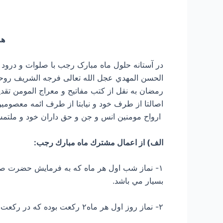
هر
الحسن المهدي عجل الله تعالی فرجه الشریف روحي
رمضان به نقل از كتب مفاتيح و معراج المومن تقديم
اصالتا از طرف خود و نيابتا از طرف ائمه معصومين ع
ارواح مومنين انس و جن و حق داران خود و ملتمسين 
الف) از اعمال مشترك ماه مبارك رجب:
بسيار مي باشد.
۲- نماز روز اول هر ماه۲ ركعت بوده كه در ركعت اول حمد و ۳۰ توحيد و دوم حمد و ۳۰ قدر مي باشد و بعد از نماز تصديق دهید.