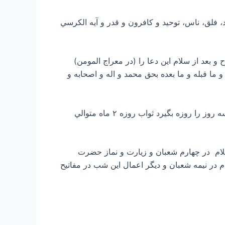
ر بخوانيد هر يك از حمد، فلق، ناس، توحيد و كافرون و قدر و آيه الكرسي
ان بين نماز ظهر و عصر ۸ ركعت نماز بجاي آوريد ودر هر ركعت حمد و ۵ قدر و ۵ توحيد و ۵ انشراح و بعد از سلام اين دعا را (در معراج المومن)
 ما قبله و ما بعده بحق محمد و اله و اصحابه و
۱۰- روزهاي مهم براي روزه گرفتن: تمام ماه يا روزهاي ۱، ۲، ۳، ۴، ۵، ۱۳، ۱۴، ۱۵ و سه روز آخر ماه كه هر كس اين سه روز را روزه بگيرد ثواب روزه ۲ ماه متوالي
ارت حضرت ابوالفضل علیه السلام در چهارم شعبان و زيارت و نماز حضرت
 السلام در نيمه شعبان و ديگر اعمال اين شب در مفاتيح