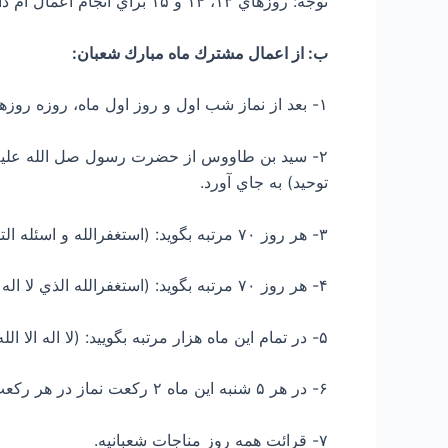
توجه: روزهاي ۱۳، ۱۴ و ۱۵ براي انجام اعمال ام داوود و اعتكاف در مساجد جامع بسيارفضیلت دارد همچنين از قرائت زيارت اباعبدالله (ع) در نيمه رجب غفلت نشود.
ب: از اعمال مشترك ماه مبارك شعبان:
۱- بعد از نماز شب اول و روز اول ماه، روزه روزهاي ۲شنبه و ۵شنبه هر هفته داراي ثواب بسيار مي باشد.
توحيد) به جاي آورد.
۳- هر روز ۷۰ مرتبه بگويد: (استغفرالله و اسئله التوبه).
۴- هر روز ۷۰ مرتبه بگويد: (استغفرالله الذي لا اله الا هو الحي القيوم الرحمن الرحيم و اتوب اليه).
۵- در تمام اين ماه هزار مرتبه بگوييد: (لا اله الا الله و لا نعبد الا اياه مخلصين له الدين و لو كره المشركون) تا عبادت هزار ساله در نامه عملتان نوشته شود.
۶- در هر ۵ شنبه اين ماه ۲ ركعت نماز در هر ركعت حمد و صد توحيد خوانده و بعد از نماز صد صلوات قرائت شود.
۷- قرائت همه روز مناجات شعبانيه.