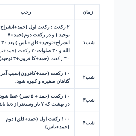
زمان
رجب
توحيد ) و
در
رکعت دوم
(حمد+۷
شب۱
انشر
الله و ۳۰ صلوات
۲۰ ركعت (حمد+تو
۳۰ ركعت
(حمد+كا فرون+۳ توحيد)
۱۰ ركعت (حمد+كافرون)
سبب آمر
شب۲
گناهان صغيره و كبيره شود.
۱۰ ركعت (حمد + ۵ نصر) ع
شب۳
در بهشت كه ۷ بار وسيعتر از دنيا باشد.
۱۰۰ ركعت اول (حمد+فلق) دوم
شب۴
(حمد+ناس)