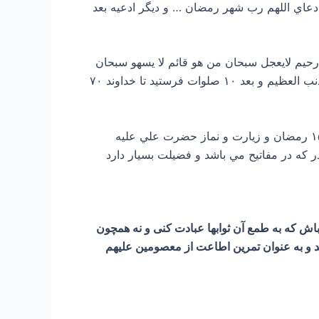
 دعاي اللهم رب شهر رمضان … و ديگر ادعيه بعد
ظ لايغفل سبحان من هو رحيم لايعجل سبحان من هو قائم لا يسهو سبحان
من هو دائم لا یلهو و بعد ۷ مرتبه تسيبحات اربعه قرائت شده و بعد بگوييد سبحانك سبحانك سبحانك يا عظيم اغفر لي الذنب العظيم و بعد ۱۰ صلوات فرستيد تا خداوند ۷۰
۳- قرائت فرماييد زيارت حضرت خديجه (س) درشب دهم و زيارت و نماز زيارت حضرت مجتبي علیه السلام در شب ۱۵ رمضان و زيارت و نماز حضرت علي علیه
 باش كه به طمع آن ثوابها عبادت كنی و نه همچون
 و به عنوان تمرين اطاعت از معصومين علیهم