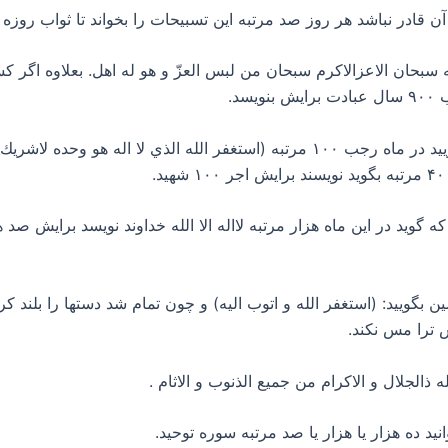
له سبحان الاعزالاكرم سبحان من لبس العزّ و هو له اهل. بعلاوه اگر 
د.
۴- فرمايش پيامبر صل الله علیه و آله و سلم : بگوييد در ماه رجب ۱۰۰ مرتبه (استغفر 
تبه صبح و ۷۰ مرتبه وقت پسين بگوييد: (استغفر الله و اتوب اليه) و چون تمام شد دسته
 ترا مس نكند.