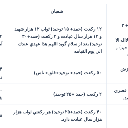
شعبان
۲ ركعت : رکعت اول (حمد+انشراح+ ۳
۱۲ ركعت (حمد+ ۱۵ توحيد) ثواب ۱۲ هزار شهيد
و ۱۲ هزار سال عبادت و ۲ ركعت (حمد+۳۰
اح+توحید+فلق+ناس ) بعد ۳۰ لااله الا
توحيد) بعد از سلام گويد اللهم هذا عهدي عندك
آ
حيد) و
الي يوم القيامه
زش
۴ ركعت (حمد+۲۰ قد
۵۰ ركعت (حمد+ توحيد+فلق+ ناس)
ر
طا شود قصري
۱۰ ركعت (ح
۲ ركعت (حمد +۲۵ توحيد)
شد
۴۰ ركعت (حمد+۲۵ توحيد) هر ركعتي ثواب هزار
۸ ركعت (حمد+۲۰ قدر) ثواب عمل ۷ پي
هزار سال عبادت دارد.