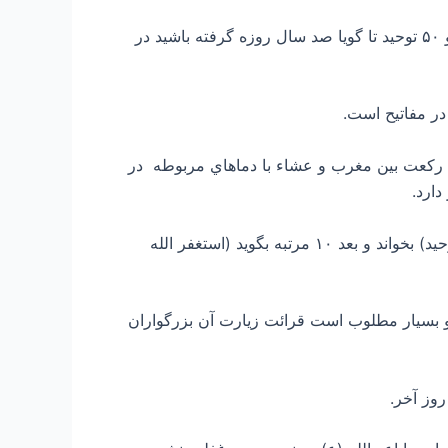
۹- فرمايش پيامبر صل الله علیه و آله و سلم : بجای آورید در يك شب از اين ماه ۲ ركعت نماز و در هر ركعت يك حمد و ۵۰ توحيد تا گويا صد سال روزه گرفته باشید در
۱۱- روزه پنج شنبه اول ماه رجب و نماز شب جمعه اول اين ماه (ليله الرغايب) بصورت حمد و ۳ قدر و ۱۲ توحيد در ۱۲ ركعت بين مغرب و عشاء با دماهاي مربوطه در
ارد.
۱۲- به روايت از پيامبر صل الله علیه و آله و سلم : هر كه در روز جمعه ماه رجب ۴ ركعت (حمد+ ۷ آيه الكرسي+ ۴ توحيد) بخواند و بعد ۱۰ مرتبه بگويد (استغفر الله
فر علیه السلام است و بسيار مطلوب است قرائت زيارت آن بزرگواران