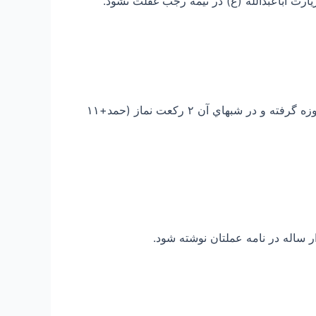
۲- سيد بن طاووس از حضرت رسول صل الله علیه و آله و سلم ثواب بسيار نقل كرده براي كسي كه سه روز اول را روزه گرفته و در شبهاي آن ۲ ركعت نماز (حمد+۱۱