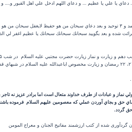
… دعاي يا علي يا عظيم … و دعاي اللهم ادخل علي اهل القبور و…. و
۲- قرائت نماز هر شب ماه رمضان : ۲ ركعت با حمد و ۳ توحيد و بعد دعاي سبحان من هو حفي
ولي نماز و عبادات از طرف خداوند متعال است اما برادر عزيز نه تاجر
اي حق و بجاي آوردن عملي كه معصومین علیهم السلام فرموده باشند
 حق گردد.