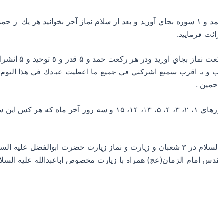
۸- شب بيست و هفتم : ۱۲ ركعت در هر ركعت حمد و ۱ سوره بجاي آورید و بعد از سلام نماز آخ
۹- در جمعه آخر شعب
يب و يا اقرب سميع اشركني في جميع ما اعطيت عبادك في هذا اليوم و
حمين .
۱۱- از قرائت زيارت و نماز زيارت اباعبدالله علیه السلام در ۳ شعبان و زيارت و نماز زي
و اعمال سرداب مقدس امام الزمان(عج) همراه با زيارت مخصوص اباعبدالله علیه