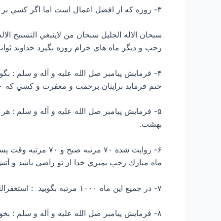
۳- روزه كه از افضل اعمال است اما اگر كسي بر آن قادر نباشد هر روز صد مرتبه اين تسبيحات را بخواند تا ثواب روزه را دريابد:
سبحان الاله الجليل سبحان من لاينبغي التسبيح الا
رجب و ديگر ماه هاي حرام روزه بگيرد خداوند ثواب ۹۰۰ سال عبادت برايش بنويس
ختم فرمايد برايتان برحمت و مغفرت و كسي كه ۴۰۰ مرتبه بگويد نويسند برايش اجر ۱۰۰ شهيد.
بهشت.
۶- روايت شده ۷۰ مر
ماه مبارك رجب بميري خدا از تو راضي باشد و آتش
۷- در جمیع اين ماه ۱۰۰۰ مرتبه بگويید : استغفرالله ذالجلال و الاكرام من جميع الذنوب و الاثام .
۸- فرمايش پيامبر صل الله علیه و آله و سلم : بخوانيد ده هزار يا هزار يا صد مرتبه سوره توحيد.