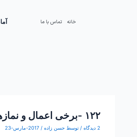
فتن
Post
ه
navigation
حتوا
آمار
خانه
تماس با ما
۱۲۲ -برخی اعمال و نمازهای ماه های مبارک رجب و شعبان و رمضان
2 دیدگاه
/ توسط
حسن زاده
/
2017-مارس-23