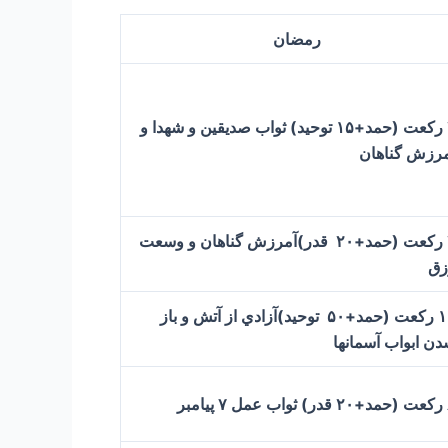
رمضان
۴ ركعت (حمد+۱۵ توحيد) ثواب صديقين و شهدا و
مرزش گناهان
ر)
آمرزش گناهان و وسعت
زق
مد+۵۰ توحيد)
آزادي از آتش و باز
ن ابواب آسمانها
امبر