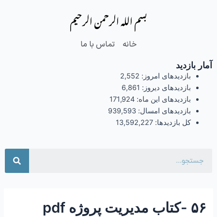
فتن
Post
بسم الله الرحمن الرحیم
ه
navigation
حتوا
خانه
تماس با ما
آمار بازدید
بازدیدهای امروز:
2,552
بازدیدهای دیروز:
6,861
بازدیدهای این ماه:
171,924
بازدیدهای امسال:
939,593
کل بازدیدها:
13,592,227
جست
۵۶ -کتاب مدیریت پروژه pdf