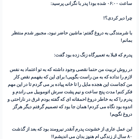
ساعت ۰۶:۰۰ شده بود! پدر با نگرانی پرسید:
چرا دیر کردی؟!
با شرمندگی به دروغ گفتم: ماشین حاضر نبود، مجبور شدم منتظر
بمانم!
پدرم که قبلا به تعمیرگاه زنگ زده بود گفت:
در روش تربیت من حتما نقصی وجود داشته که به تو اعتماد به نفس
لازم را نداده که به من راست بگویی! برای این که بفهمم نقص کار
من کجاست این هجده مایل را تا خانه پیاده بر می گردم تا در این مهم
فکر کنم! مدت پنج ساعت و نیم پشت سرش اتوموبیل می راندم و
پدرم را که به خاطر دروغ احمقانه ای که گفته بودم غرق در ناراحتی و
اندوه بود نگاه می کردم! همان جا بود که تصمیم گرفتم دیگر هرگز
دروغ نگویم!
این عمل عاری از خشونت پدرم آنقدر نیرومند بود که بعد از گذشت
۸۰ سال از زندگی ام هنوز بدان می اندیشم!!