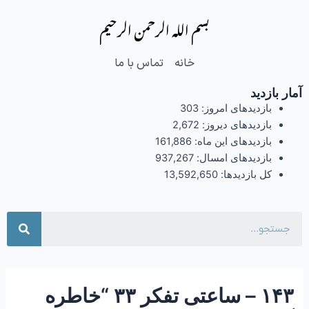
فتن
Post
بسم الله الرحمن الرحیم
ه
navigation
حتوا
خانه
تماس با ما
آمار بازدید
بازدیدهای امروز:
303
بازدیدهای دیروز:
2,672
بازدیدهای این ماه:
161,886
بازدیدهای امسال:
937,267
کل بازدیدها:
13,592,650
جست
۱۴۳ – ساعتی تفکر ۳۳ “خاطره