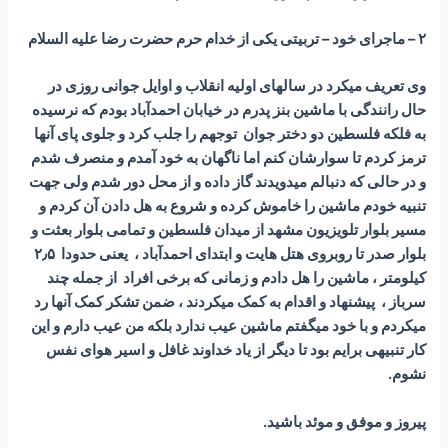
۲ – ماجرای خود – تربیتی یکی از خدام حرم حضرت رضا علیه السلام
وی تعریف میکرد در سالهای اولیه انقلاب و اوایل جوانی روزی در
حال رانندگی با ماشین بنز پدرم در خیابان احمدآباد بودم که نرسیده
به فلکه فلسطین دو دختر جوان توجهم را جلب کرد و جلوی پای آنها
ترمز کردم تا سوارشان کنم اما ناگهان به خود آمدم و منصرف شدم
و در حالی که دنبالم میدویدند گاز داده و از محل دور شدم ولی جهت
تنبیه خودم ماشین را خاموش کرده و شروع به هل دادن آن کردم و
مسیر بلوار تلویزیون مشهد از میدان فلسطین و تمامی بلوار بعثت و
بلوار صدر تا روبروی هتل هایت و ابتدای احمدآباد ، یعنی حدودا ۲٫۵
کیلومتر ، ماشین را هل دادم و زمانی که برخی افراد از جمله چند
سرباز ، پیشنهاد و اقدام به کمک میکردند ، ضمن تشکر کمک آنها رد
میکردم و با خود میگفتم ماشین عیب ندارد بلکه من عیب دارم و این
کار تنبیهی برایم بود تا دیگر از یاد خداوند غافل و اسیر هوای نفس
نشوم.
پیروز و موفق و موئد باشید.