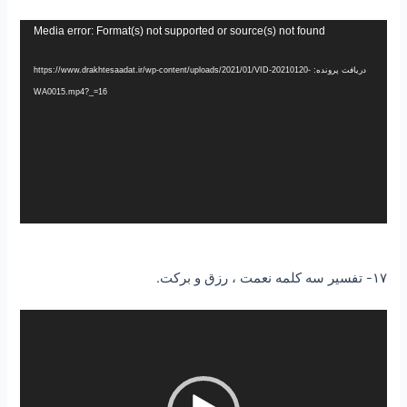
نمایشگر
Media error: Format(s) not supported or source(s) not found
ویدیو
دریافت پرونده: https://www.drakhtesaadat.ir/wp-content/uploads/2021/01/VID-20210120-
WA0015.mp4?_=16
۱۷- تفسیر سه کلمه نعمت ، رزق و برکت.
نمایشگر
ویدیو