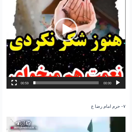
00:59
00:00
۷- حرم امام رضا ع
نمایشگر
ویدیو