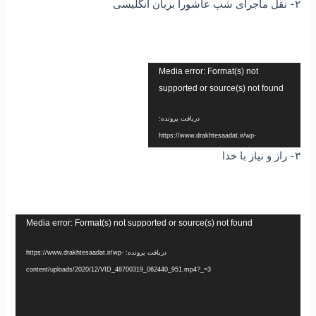
۲- نقل ماجرای شب عاشورا بزبان انگلیسی
نمایشگر
Media error: Format(s) not
ویدیو
supported or source(s) not found
دریافت پرونده:
https://www.drakhtesaadat.ir/wp-
content/uploads/2020/12/VID-20201207-
۳- راز و نیاز با خدا
WA0031.mp4?_=2
نمایشگر
Media error: Format(s) not supported or source(s) not found
ویدیو
دریافت پرونده: https://www.drakhtesaadat.ir/wp-
content/uploads/2020/12/VID_48700319_062440_951.mp4?_=3