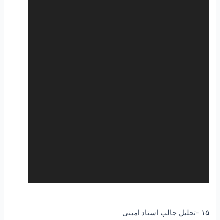
۱۵ -تحلیل جالب استاد امینی