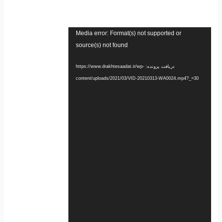
نمایشگر
Media error: Format(s) not supported or
ویدیو
source(s) not found
دریافت پرونده: https://www.drakhtesaadat.ir/wp-
content/uploads/2021/03/VID-20210313-WA0024.mp4?_=30