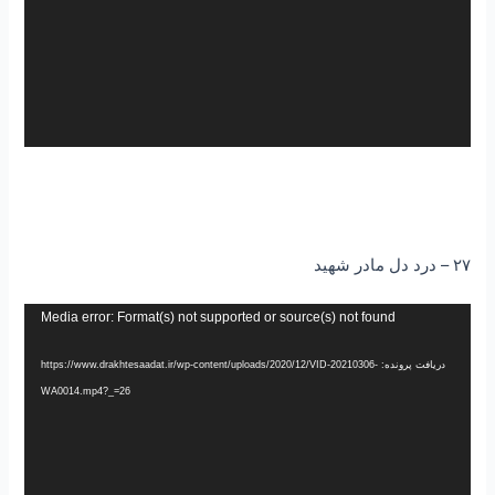
۲۷ – درد دل مادر شهید
نمایشگر
Media error: Format(s) not supported or source(s) not found
ویدیو
دریافت پرونده: https://www.drakhtesaadat.ir/wp-content/uploads/2020/12/VID-20210306-
WA0014.mp4?_=26