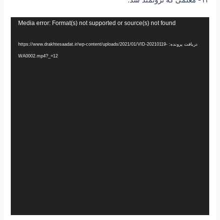
نمایشگر
Media error: Format(s) not supported or source(s) not found
ویدیو
دریافت پرونده: https://www.drakhtesaadat.ir/wp-content/uploads/2021/01/VID-20210119-
WA0002.mp4?_=12