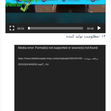
00:53
00:00
۱۴ -مظلومیت تولید کننده
نمایشگر
Media error: Format(s) not supported or source(s) not found
ویدیو
دریافت پرونده: https://www.drakhtesaadat.ir/wp-content/uploads/2021/01/VID-
20210119-WA0032.mp4?_=14