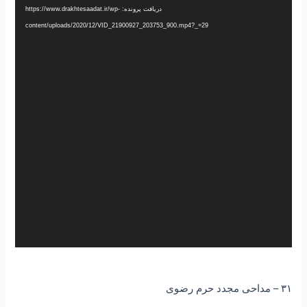
دریافت پرونده: https://www.drakhtesaadat.ir/wp-
content/uploads/2020/12/VID_21900927_203753_900.mp4?_=29
۳۱ – مداحی مجدد حرم رضوی