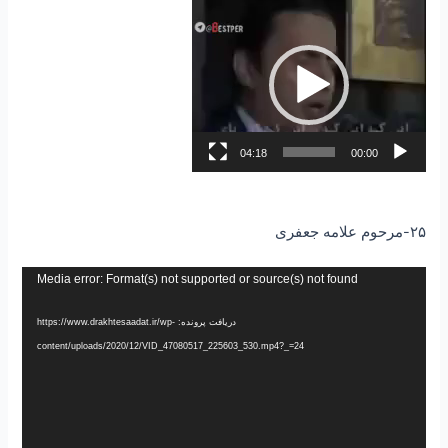
نمایشگر
ویدیو
04:18
00:00
۲۵-مرحوم علامه جعفری
نمایشگر
Media error: Format(s) not supported or source(s) not found
ویدیو
دریافت پرونده: https://www.drakhtesaadat.ir/wp-
content/uploads/2020/12/VID_47080517_225603_530.mp4?_=24