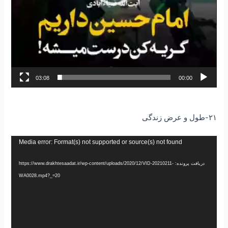
03:08
00:00
۲۱-طول و عرض زندگی
نمایشگر
Media error: Format(s) not supported or source(s) not found
ویدیو
دریافت پرونده: https://www.drakhtesaadat.ir/wp-content/uploads/2020/12/VID-20210211-
WA0028.mp4?_=20