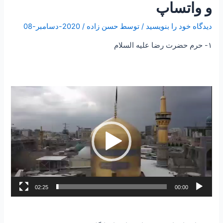
و واتساپ
دیدگاه‌ خود را بنویسید
/ توسط
حسن زاده
/
2020-دسامبر-08
۱- حرم حضرت رضا علیه السلام
نمایشگر
ویدیو
02:25
00:00