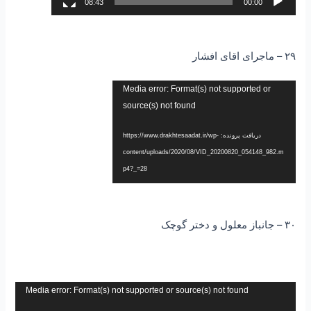
08:43
00:00
۲۹ – ماجرای اقای افشار
نمایشگر
Media error: Format(s) not supported or
ویدیو
source(s) not found
دریافت پرونده: https://www.drakhtesaadat.ir/wp-
content/uploads/2020/08/VID_20200820_054148_982.m
p4?_=28
۳۰ – جانباز معلول و دختر گوچک
نمایشگر
Media error: Format(s) not supported or source(s) not found
ویدیو