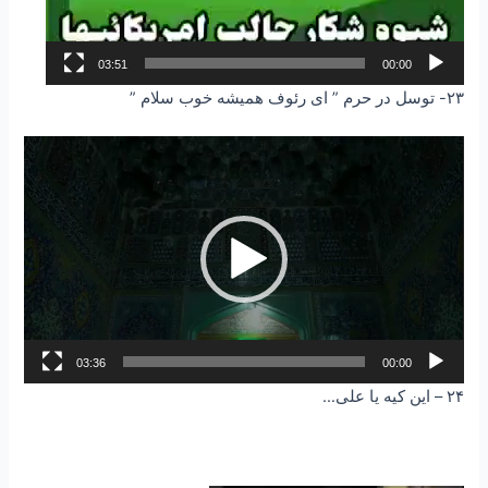
03:51
00:00
۲۳- توسل در حرم ” ای رئوف همیشه خوب سلام ”
نمایشگر
ویدیو
03:36
00:00
۲۴ – این کیه یا علی…