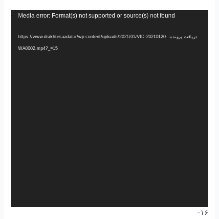
نمایشگر
Media error: Format(s) not supported or source(s) not found
ویدیو
دریافت پرونده: https://www.drakhtesaadat.ir/wp-content/uploads/2021/01/VID-20210120-
WA0002.mp4?_=15
۱۶-