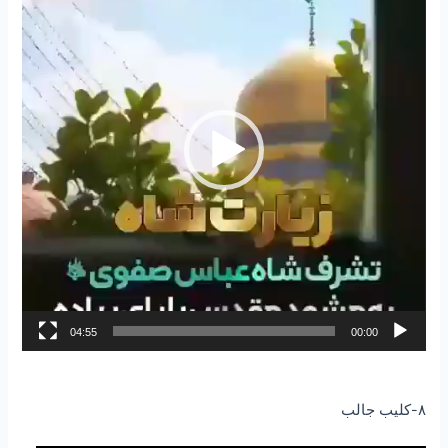
04:55
00:00
۸-کلیب جالب