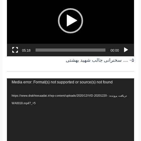
05:18
00:00
۵- …. سخنرانی جالب شهید بهشتی
نمایشگر
Media error: Format(s) not supported or source(s) not found
ویدیو
دریافت پرونده: https://www.drakhtesaadat.ir/wp-content/uploads/2020/12/VID-20201220-
WA0018.mp4?_=5