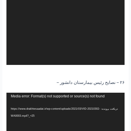
۲۶ – نصایح رئیس بیمارستان دانشور –
نمایشگر
Media error: Format(s) not supported or source(s) not found
ویدیو
دریافت پرونده: https://www.drakhtesaadat.ir/wp-content/uploads/2021/03/VID-20210302-
WA0003.mp4?_=25