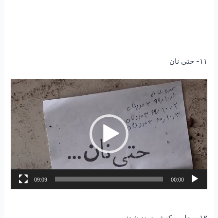
۱۱- حتی نان
نمایشگر
ویدیو
09:09
00:00
۱۲- معلمی که ثروتمند شد: