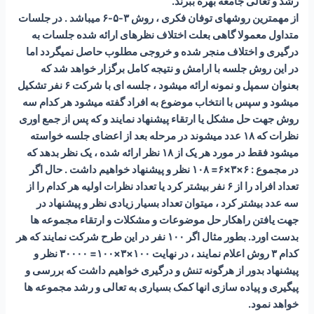
رشد و تعالی جامعه بهره ببرند.
از مهمترین روشهای توفان فکری ، روش ۳-۵-۶ میباشد . در جلسات
متداول معمولا گاهی بعلت اختلاف نظرهای ارائه شده جلسات به
درگیری و اختلاف منجر شده و خروجی مطلوب حاصل نمیگردد اما
در این روش جلسه با ارامش و نتیجه کامل برگزار خواهد شد که
بعنوان سمپل و نمونه ارائه میشود ، جلسه ای با شرکت ۶ نفر تشکیل
میشود و سپس با انتخاب موضوع به افراد گفته میشود هر کدام سه
روش جهت حل مشکل یا ارتقاء پیشنهاد نمایند و که پس از جمع اوری
نظرات که ۱۸ عدد میشوند در مرحله بعد از اعضای جلسه خواسته
میشود فقط در مورد هر یک از ۱۸ نظر ارائه شده ، یک نظر بدهد که
در مجموع : ۶×۳×۶= ۱۰۸ نظر و پیشنهاد خواهیم داشت . حال اگر
تعداد افراد را از ۶ نفر بیشتر کرد یا تعداد نظرات اولیه هر کدام را از
سه عدد بیشتر کرد ، میتوان تعداد بسیار زیادی نظر و پیشنهاد در
جهت یافتن راهکار حل موضوعات و مشکلات و ارتقاء مجموعه ها
بدست اورد. بطور مثال اگر ۱۰۰ نفر در این طرح شرکت نمایند که هر
کدام ۳ روش اعلام نمایند ، در نهایت ۱۰۰×۳×۱۰۰= ۳۰۰۰۰ نظر و
پیشنهاد بدور از هرگونه تنش و درگیری خواهیم داشت که بررسی و
پیگیری و پیاده سازی انها کمک بسیاری به تعالی و رشد مجموعه ها
خواهد نمود.