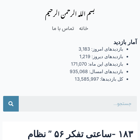
فتن
Post
بسم الله الرحمن الرحیم
ه
navigation
حتوا
خانه
تماس با ما
آمار بازدید
بازدیدهای امروز:
3,183
بازدیدهای دیروز:
1,219
بازدیدهای این ماه:
171,070
بازدیدهای امسال:
935,068
کل بازدیدها:
13,585,997
جست
۱۸۳ -ساعتی تفکر ۵۶ ” نظام