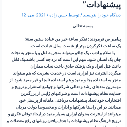
پیشنهادات”
دیدگاه‌ خود را بنویسید
/ توسط
حسن زاده
/
2021-می-12
بسمه تعالی
پیامبر ص فرمودند : تفكر ساعة خير من عبادة ستين سنة؛
یک ساعت فکرکردن بهتر از شصت سال عبادت است.
با سلام و ادب ، یک چاقو میتواند منجر به قتل و یا منجر به نجات
جان یک انسان شود. مهم این است که نزد چه کسی باشد.یک قاتل
باعث قتل افراد و یک پزشک حاذق باعث نجات بیماران
میگردد.اینترنت نیز ابزاری است در خدمت بشریت که هم میتواند
منجر به استفاده بجا و مفید و هم استفاده نابجا و غیر مفید شود. از
مهمترین متدهای رشد و تعالی شرکتها و جوامع استقرار و ترویج و
حمایت نظام پیشنهادات است و شرکتهای ژاپنی از بزرگترین
افتخارات خود تعداد پیشنهادات دریافتی ماهانه از پرسنل خود
میدانند. در این راستا شرکتها و ادارات و مخصوصا دولت مردان
میتوانند از اینترنت بعنوان ابزاری بسیار مفید در ایجاد توفان فکری و
ترویج فرهنگ نظام پیشنهادات با هدف یافتن روشهای رفع معضلات و