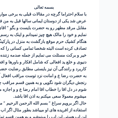
بسمه تعالی
با سلام احتراما گرچه در مقالات قبلی به برخی مو
عرض شد یکی از دوستان ایمانی سالها قبل به من ف
مقابل مرقد مطهر رو به حضرت بایست و بگو ” اقای م
نمایم و خود را مالک هیچ چیز نمیدانم و اینک به
هنگام کشیک حرم موقع بازگشت به منزل در پارکین
تصادف کرده است البته شخصا تمامی کسانی را که ب
خیر و برکت مسئلت می نمایم از جمله صدمه زننده به
دنیوی و خلع ید افعالی که شامل افکار و باورها و 
کاربرد و رانندگی آن نیز بایستی مطابق رضایت حضرت 
به حضرت رضا ع و امانت نزد توست مراقب افعال آن 
رنجش دیگران شود نگویی و به همین قسم مراقب چشم
شوم در دل اقا را خطاب اقا امام رضا ع و و اجازه می
میشوم معمولا سعی میکنم به اذن اقا باشد.
حال اگر برویم سراغ ” بسم الله الرحمن الرحیم ” م
استفاده از افریده های او میباشد بطور مثال اگر اب 
این اب هستی این اب را مینوشم و به همین قسم تمام