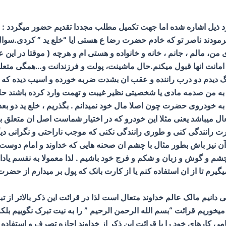
ارد ذیل اشاره شده اما جهت تکمیل مطلب مجددا تقدیم حضور میگردد :
رمودند ناصر تو که خادم حضرت رضا ع هستی ایا “خلع ید ” کردی.سوا
ن، مالم ، جانم ، خانه و خانواده و هستی ام و هرچه ( موقتا در این
 رسم امانت انها قبول میکنم.حال ماشینت، پولت و فرزندانت و…همگی 
گ دیدم دو درب راننده و عقب ان بشدت ضربه خورده و اسیب دیده که 
ه من صدمه مادی یا شخصیتی نظیر غیبت و تهمت وارد کرده باشند حلا
 خودروی حضرت چون اصلا مال خود نمیدانم . بگذریم ، خلع ید دو بعد 
افعال میباشد یعنی مثلا این خودرو که در اختیار شماست اصل ان متعل
رانندگی کنی و طوری رانندگی نکنی که موجب ناراحتی و نگرانی دیگر را
نیز باش بطور مثال با چشم ان صحنه هایی که خداوند و امام دوست ند
 و گوش و زبان و شکم و فرج خود باشیم . لذا معمولا به نفسم یادا
گیرم تا از ان استفاده کنم یا از کارت بانک که پول بر میدارم از حضر
ی دانیم مالک عالم خداوند متعال است لذا در قرائت این ذکر بالاتر ا
میخوریم قرائت “بسم الله الرحمن الرحیم ” را به نیت تبرک نگوییم بلکه
ی کارهای خود را با قرائت این ذکر از خداوند اجازه تصرف و استفاده