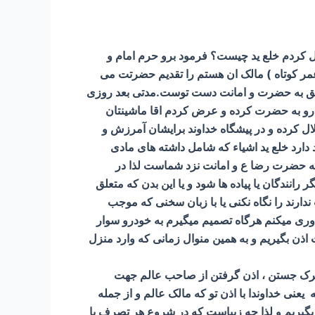
ل کردم خلع ید چیست؟ فرمود برو حرم امام و
 عمر کوتاه ) مالک ان هستم را تقدیم حضرتت می
متعلق به حضرت و امانت دست توست.مدتی بعد روزی
رو به حضرت کرده و عرض کردم اقا ماشینتان
ل کرده و در پیشگاه خداوند برایشان آمرزش و
دارد خلع ید اشیاء که شامل داشته های مادی
ق به حضرت رضا ع و امانت نزد شماست لذا در
نندگان یا پیاده ها شود و یا این بدن که متعلق
ارند را نگاه نکنی یا با زبان سخنی که موجب
وری میکنم هرگاه تصمیم میگیرم به خودرو سوار
ت اذن بگیریم و به همین منوال زمانی که وارد منزل
ز تبرک جستن ، اذن گرفتن از صاحب عالم جهت
 یعنی خداوندا با اذن تو که مالک عالم و از جمله
 بگیریم و لذا چه زیباست که در شروع هر تصرف یا