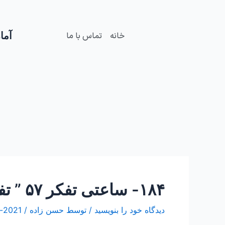
فتن
Post
ه
navigation
حتوا
آمار
خانه
تماس با ما
۱۸۴- ساعتی تفکر ۵۷ ” تفکری در فلسفه بسم الله الرحمن الرحیم”
دیدگاه‌ خود را بنویسید
/ توسط
حسن زاده
/
2021-ژوئن-11