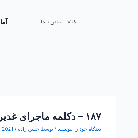
فتن
Post
ه
navigation
حتوا
آمار
خانه
تماس با ما
۱۸۷ – دکلمه ماجرای غدیر و منتخب نهج البلاغه
دیدگاه‌ خود را بنویسید
/ توسط
حسن زاده
/
2021-جولای-28