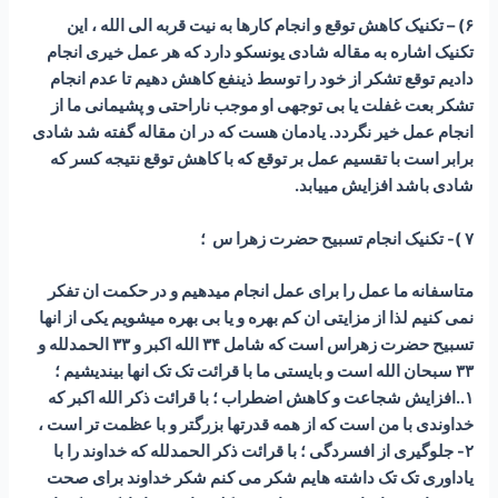
۶) – تکنیک کاهش توقع و انجام کارها به نیت قربه الی الله ، این
تکنیک اشاره به مقاله شادی یونسکو دارد که هر عمل خیری انجام
دادیم توقع تشکر از خود را توسط ذینفع کاهش دهیم تا عدم انجام
تشکر بعت غفلت یا بی توجهی او موجب ناراحتی و پشیمانی ما از
انجام عمل خیر نگردد. یادمان هست که در ان مقاله گفته شد شادی
برابر است با تقسیم عمل بر توقع که با کاهش توقع نتیجه کسر که
شادی باشد افزایش مییابد.
۷ )- تکنیک انجام تسبیح حضرت زهرا س ؛
متاسفانه ما عمل را برای عمل انجام میدهیم و در حکمت ان تفکر
نمی کنیم لذا از مزایتی ان کم بهره و یا بی بهره میشویم یکی از انها
تسبیح حضرت زهراس است که شامل ۳۴ الله اکبر و ۳۳ الحمدلله و
۳۳ سبحان الله است و بایستی ما با قرائت تک تک انها بیندیشیم ؛
۱..افزایش شجاعت و کاهش اضطراب ؛ با قرائت ذکر الله اکبر که
خداوندی با من است که از همه قدرتها بزرگتر و با عظمت تر است ،
۲- جلوگیری از افسردگی ؛ با قرائت ذکر الحمدلله که خداوند را با
یاداوری تک تک داشته هایم شکر می کنم شکر خداوند برای صحت