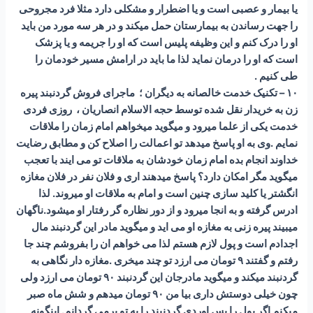
یا بیمار و عصبی است و یا اضطرار و مشکلی دارد مثلا فرد مجروحی
را جهت رساندن به بیمارستان حمل میکند و در هر سه مورد من باید
او را درک کنم و این وظیفه پلیس است که او را جریمه و یا پزشک
است که او را درمان نماید لذا ما باید در ارامش مسیر خودمان را
طی کنیم .
۱۰ – تکنیک خدمت خالصانه به دیگران ؛ ماجرای فروش گردنبند پیره
زن به خریدار نقل شده توسط حجه الاسلام انصاریان ، روزی فردی
خدمت یکی از علما میرود و میگوید میخواهم امام زمان را ملاقات
نمایم .وی به او پاسخ میدهد تو اعمالت را اصلاح کن و مطابق رضایت
خداوند انجام بده امام زمان خودشان به ملاقات تو می ایند با تعجب
میگوید مگر امکان دارد؟ پاسخ میدهند اری و فلان نفر در فلان مغازه
انگشتر یا کلید سازی چنین است و امام به ملاقات او میروند. لذا
ادرس گرفته و به انجا میرود و از دور نظاره گر رفتار او میشود.ناگهان
میبیند پیره زنی به مغازه او می اید و میگوید مادر این گردنبند مال
اجدادم است و پول لازم هستم لذا می خواهم ان را بفروشم چند جا
رفتم و گفتند ۹ تومان می ارزد تو چند میخری .مغازه دار نگاهی به
گردنبند میکند و میگوید مادرجان این گردنبند ۹۰ تومان می ارزد ولی
چون خیلی دوستش داری بیا من ۹۰ تومان میدهم و شش ماه صبر
میکنم اگر پول را پس اوردی گردنبند را به تو برمی گردانم. اینگونه