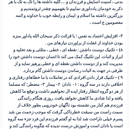
بدنی ، امنیت اسایش و فرزندان و ….کلیه داشته ها را تک به تک با هر
ذکر به خودمان یادداوری نماییم تا بفهمییم چقدر ثروتمندیم و
بزرگترین داشته ما اسلام و ایمان و رابطه خوب با خداوند و ائمه
معصومین ع است ،
۳- افزایش اعتماد به نفس ؛ با قرائت ذکر سبحان الله یاداور منزه
بودن خداوند از غفلت از براوردن نیازهای من .
۸) – تکنیک دوست داشتن : نقطه ای ، خطی ، مثلثی و بعد تخلیه و
ابراز و اثبات. این تکنیگ کمک می کند تا انسان دوست داشتن خود را
مدیریت کند و از دوست داشتن نقطه ای و خطی پرهیز نماید و از
طرفی در جهت به اثبات رساندن دوست داشتن گام بردارد.
۹ ) – تکنیک قرار دادن افرادی که در تعاملات با ما خطاهای رفتاری و
اخلاقی دارند در سه گروه : ۱- نادان ۲- بیمار ۳- مضطر؛ که مسلما
از هر دو گروه انتظار رفتار ایده ال نخواهیم داشت و توقع ما کاهش
یافته و لذا شادی ما کاهش نخواهد یافت. روزی هنگام رانندگی
فرزندم هم کنار من نشسته بود ناگهان خودرویی بطور خلاف از
سمت راست من سبقت خطرناکی گرفت که موجب زحمت من شد
پسرم خیلی ناراحت شد لذا به او گفتم فرزندم این فرد جزء سه گروه
است یا نادان است و اموزش درست ندیده که چگونه رانندگی کند و