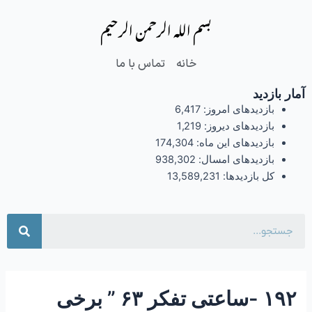
فتن
Post
بسم الله الرحمن الرحیم
ه
navigation
حتوا
خانه
تماس با ما
آمار بازدید
بازدیدهای امروز:
6,417
بازدیدهای دیروز:
1,219
بازدیدهای این ماه:
174,304
بازدیدهای امسال:
938,302
کل بازدیدها:
13,589,231
جست
۱۹۲ -ساعتی تفکر ۶۳ ” برخی