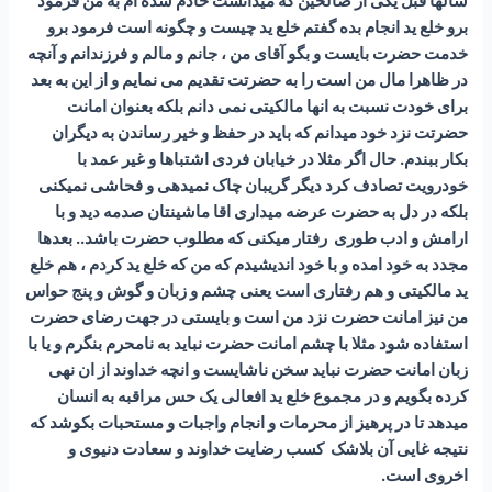
سالها قبل یکی از صالحین که میدانست خادم شده ام به من فرمود
برو خلع ید انجام بده گفتم خلع ید چیست و چگونه است فرمود برو
خدمت حضرت بایست و بگو آقای من ، جانم و مالم و فرزندانم و آنچه
در ظاهرا مال من است را به حضرتت تقدیم می نمایم و از این به بعد
برای خودت نسبت به انها مالکیتی نمی دانم بلکه بعنوان امانت
حضرتت نزد خود میدانم که باید در حفظ و خیر رساندن به دیگران
بکار ببندم. حال اگر مثلا در خیابان فردی اشتباها و غیر عمد با
خودرویت تصادف کرد دیگر گریبان چاک نمیدهی و فحاشی نمیکنی
بلکه در دل به حضرت عرضه میداری اقا ماشینتان صدمه دید و با
ارامش و ادب طوری رفتار میکنی که مطلوب حضرت باشد.. بعدها
مجدد به خود امده و با خود اندیشیدم که من که خلع ید کردم ، هم خلع
ید مالکیتی و هم رفتاری است یعنی چشم و زبان و گوش و پنج حواس
من نیز امانت حضرت نزد من است و بایستی در جهت رضای حضرت
استفاده شود مثلا با چشم امانت حضرت نباید به نامحرم بنگرم و یا با
زبان امانت حضرت نباید سخن ناشایست و انچه خداوند از ان نهی
کرده بگویم و در مجموع خلع ید افعالی یک حس مراقبه به انسان
میدهد تا در پرهیز از محرمات و انجام واجبات و مستحبات بکوشد که
نتیجه غایی آن بلاشک کسب رضایت خداوند و سعادت دنیوی و
اخروی است.