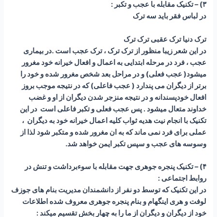
۳) – تکنیک مقابله با عجب و تکبر :
در لباس فقر باید سه ترک
ترک دنیا ترک عقبی ترک ترک
در این شعر زیبا منظور از ترک ترک ، ترک عجب است .در بیماری
عجب ، فرد در مرحله ابتدایی به اعمال و افعال خیرانه خود مغرور
میشود( عجب فعلی) و در مراحل بعد شخص مغرور شده و خود را
برتر از دیگران می پندارد ( عجب فاعلی) که در نتیجه موجب بروز
افعال خودپسندانه و در نتیجه منزجر شدن دیگران از او و غضب
خداوند متعال میشود . پس عجب فعلی و تکبر فاعلی است در این
تکنیک با انجام نیت هدیه ثواب کلیه اعمال خیرانه خود به دیگران ،
عملی برای فرد نمی ماند که به ان مغرور شده و متکبر شود لذا از
وسوسه های عجب و سپس تکبر ایمن خواهد شد.
۴) – تکنیک پنجره جوهری جهت مقابله با سوءبرداشت و تنش در
روابط اجتماعی :
در این تکنیک که توسط دو نفر از دانشمندان مدیریت بنام های جوزف
لوفت و هری اینگهام و بنام پنجره جوهری معروف شده اطلاعات
خود از دیگران و دیگران از ما را به چهار بخش تقسیم میکند :