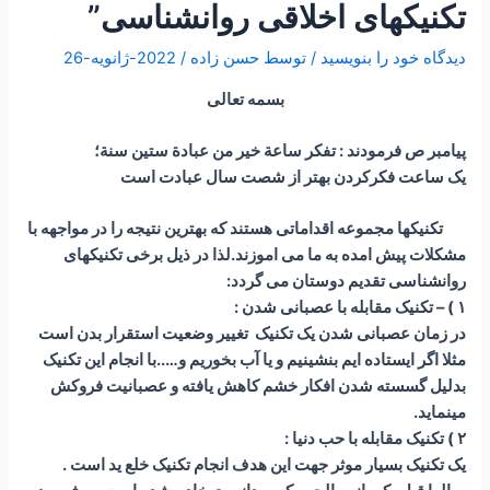
تکنیکهای اخلاقی روانشناسی”
دیدگاه‌ خود را بنویسید
/ توسط
حسن زاده
/
2022-ژانویه-26
بسمه تعالی
پیامبر ص فرمودند : تفكر ساعة خير من عبادة ستين سنة؛
یک ساعت فکرکردن بهتر از شصت سال عبادت است
تکنیکها مجموعه اقداماتی هستند که بهترین نتیجه را در مواجهه با
مشکلات پیش امده به ما می اموزند.لذا در ذیل برخی تکنیکهای
روانشناسی تقدیم دوستان می گردد:
۱ ) – تکنیک مقابله با عصبانی شدن :
در زمان عصبانی شدن یک تکنیک تغییر وضعیت استقرار بدن است
مثلا اگر ایستاده ایم بنشینیم و یا آب بخوریم و…..با انجام این تکنیک
بدلیل گسسته شدن افکار خشم کاهش یافته و عصبانیت فروکش
مینماید.
۲ ) تکنیک مقابله با حب دنیا :
یک تکنیک بسیار موثر جهت این هدف انجام تکنیک خلع ید است .