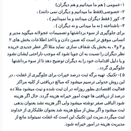
۱-عمومی ( هم ما میدانیم و هم دیگران)
۲- خصوصی(فقط ما میدانیم و دیگران نمی دانند) ،
۳- کور ( فقط دیگران میدانند و ما نمیدانیم ) ،
۴- ناشناخته ( نه ما میدانی و نه دیگران ) .
برای جلوگیری از سوء برداشتها و تصمیمات عجولانه میگوید مدیر و
انسانی موفق تر است که ضمن دادن و یا اخذ اطلاعات بخش های ۲
و ۳ و۴ ، به بخش یک شفاف سازی نماید مثلا اگر عطر جدیدی خریده
نظر دیگران را نسبت به ان جویا شود که موجب ناراحتی ایشان نشود
و یا دلیل اقدامات خود را به دیگران توضیح دهد تا از سوء برداشتها
جلوگیری گردد .
۵ )- تکنیک تهیه برگه ثبت درصد خیرات برای جلوگیری از غفلت ، در
این روش جدولی ترسیم میشود که مبالغ دریافتی از کلیه مراکز
فعالیت اقتصادی بطور روزانه در ان ثبت شده و نیت میشود مثلا ده
درصد از دریافتی ها جهت امور خیرانه هزینه گردد. حال اگر هزینه
شود الباقی صفر نوشته میشود ولی اگر هزینه نشد بعنوان بدهی
ثبت میشود و اگر بیش از مبلغ هزینه شد بعنوان طلبکاری از خداوند
ثبت میگردد.مزیت این تکنیک این است که غفلت نمیتواند مانع از
مدیریت هزینه در امور خیرانه شود.