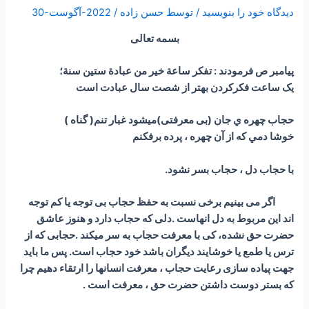
دیدگاه‌ خود را بنویسید
/ توسط
حسن زاده
/
2022-آگوست-30
بسمه تعالی
پیامبر ص فرمودند : تفكر ساعة خير من عبادة ستين سنة؛
یک ساعت فکرکردن بهتر از شصت سال عبادت است
حجاب چهره ي جان (بی معرفتی)ميشود غبار تنم( گناه )
خوشا دمي كه از آن چهره ، پرده برفكنم
با حجاب دل ، حجاب بسر نشود.
اگر می بینیم برخی نسبت به حفظ حجاب بی توجه یا کم توجه
اند این مربوط به دل انهاست .دلی که حجاب دارد و هنوز عاشق
حضرت حق نشده، کی با معرفت حجاب به سر میکند .حجابی که از
ترس یا طمع یا خوشایند دیگران باشد خود حجاب است. پس ما باید
جهت پیاده سازی رعایت حجاب ، معرفت انسانها را ارتقاء دهیم چرا
که بستر دوست داشتن حضرت حق ، معرفت است .