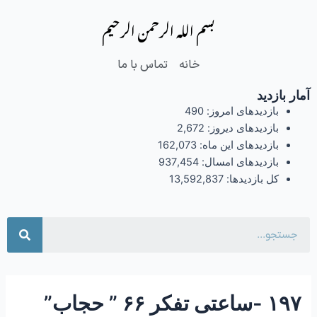
فتن
Post
بسم الله الرحمن الرحیم
ه
navigation
حتوا
خانه
تماس با ما
آمار بازدید
بازدیدهای امروز:
490
بازدیدهای دیروز:
2,672
بازدیدهای این ماه:
162,073
بازدیدهای امسال:
937,454
کل بازدیدها:
13,592,837
جست
۱۹۷ -ساعتی تفکر ۶۶ ” حجاب”