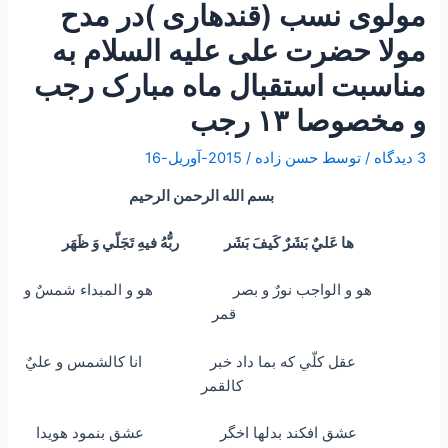
مولوی نسب (قندهاری )در مدح
مولا حضرت علی علیه السلام به
مناسبت استقبال ماه مبارک رجب
و مخصوصا ۱۳ رجب
3 دیدگاه
/ توسط
حسن زاده
/
2015-آوریل-16
بسم الله الرحمن الرحيم
ها عَليٌ بَشَرٌ كَيفَ بَشَر ربُّهُ فيهِ تَجَلّي وَ ظَهَر
هو و الواجب نورٌ و بصر هو و المبداء شمسٌ و
قمر
عقل كلّي كه بما داد خبر انا کالشمس و عليٌ
کالقمر
عشق افكند بدلها اخگر عشق بنمود هويدا