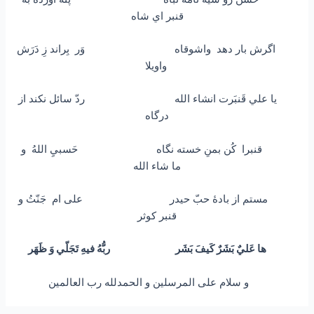
قنبر اي شاه
اگرش بار دهد واشوقاه وَر بِراند زِ دَرَش
واويلا
يا علي قَنبَرت انشاء الله ردّ سائل نكند از
درگاه
قنبرا كُن بمنِ خسته نگاه حَسبيِ اللهُ و
ما شاء الله
مستم از بادۀ حبّ حيدر علی ام جَنّتُ و
قنبر كوثر
ها عَليٌ بَشَرٌ كَيفَ بَشَر ربُّهُ فيهِ تَجَلّي وَ ظَهَر
و سلام علی المرسلین و الحمدلله رب العالمین