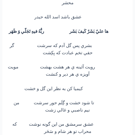
محشر
عشق باشد اسد الله حيدر
ها عليٌ بَشَرٌ كَيفَ بَشَر ربُّهُ فيهِ تَجَلّي وَ ظَهَر
بشري پس گل آدم كه سرشت گر
حقي تخم عبادت كه بِكِشت
رويت آئينه ي هر هشت بهشت مويت
آويزه ي هر دير و كنشت
كيميا كن به نظر اين گل و خشت
تا شود خشت و گِلَم حور سرشت من
نیم ناصبي و غالي زشت
عشق سرمشق من اين گونه نوشت كه
محراب تو هر شام و سَحَر