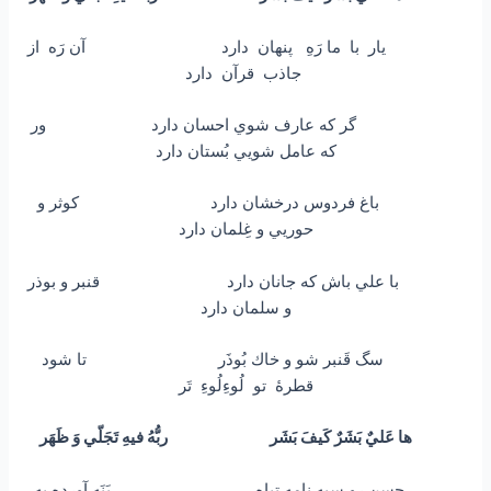
يار با ما رَهِ پنهان دارد آن رَه از
جاذب قرآن دارد
گر كه عارف شوي احسان دارد ور
كه عامل شويي بُستان دارد
باغ فردوس درخشان دارد كوثر و
حوريي و غِلمان دارد
با علي باش كه جانان دارد قنبر و بوذر
و سلمان دارد
سگ قَنبر شو و خاك بُوذَر تا شود
قطرۀ تو لُوءِلُوءِ تَر
ها عَليٌ بَشَرٌ كَيفَ بَشَر ربُّهُ فيهِ تَجَلّي وَ ظَهَر
حسن رو سيه نامه تباه پَنَه آورده به