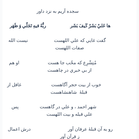
سجده آريم به نزد داور
ها عَليٌ بَشَرٌ كَيفَ بَشَر ربُّهُ فيهِ تَجَلّي وَ ظَهَر
گفت غايي كه علي اللهست نيست الله
صفات اللهست
مُتِشّرِع كه محّب جا هست او هم
از بي خبري در چاهست
خوب از بيت حجر آگاهست غافل از
قبلۀ شاهنشاهست
شهر احمد ، و علي در گاهست پس
علي قبله و بيت اللهست
رو به آن قبلۀ عرفان آور درش اعمال
ز قرآن آور