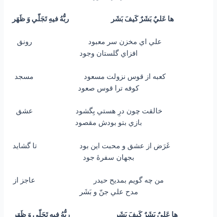
ها عَليٌ بَشَرٌ كَيفَ بَشَر ربُّهُ فيهِ تَجَلّي وَ ظَهَر
علي اي مخزن سر معبود رونق
افزاي گلستان وجود
كعبه از قوس نزولت مسعود مسجد
كوفه ترا قوس صعود
خالقت چون درِ هستي بِگشود عشق
بازي بتو بودش مقصود
غَرَض از عشق و محبت اين بود تا گشايد
بجهان سفرۀ جود
من چه گويم بمديح حيدر عاجز از
مدح علي جنّ و بَشَر
ها عَليٌ بَشَرٌ كَيفَ بَشَر ربُّهُ فيهِ تَجَلّي وَ ظَهَر