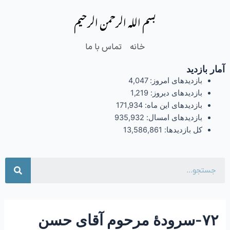
فتن
Post
بسم الله الرحمن الرحیم
ه
navigation
حتوا
خانه
تماس با ما
آمار بازدید
بازدیدهای امروز:
4,047
بازدیدهای دیروز:
1,219
بازدیدهای این ماه:
171,934
بازدیدهای امسال:
935,932
کل بازدیدها:
13,586,861
جست
۷۲-سرودۀ مرحوم آقای حسن