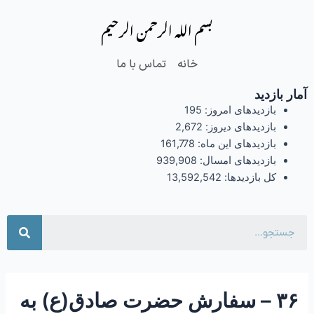
فتن
Post
بسم الله الرحمن الرحیم
ه
navigation
حتوا
خانه
تماس با ما
آمار بازدید
بازدیدهای امروز:
195
بازدیدهای دیروز:
2,672
بازدیدهای این ماه:
161,778
بازدیدهای امسال:
939,908
کل بازدیدها:
13,592,542
جست
۳۶ – سفارش حضرت صادق(ع) به