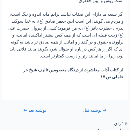
است روش و آيين جعفرى.
اگر شيعه ما داراى اين صفات نباشد برايم مايه اندوه و ننگ است،
و مردم می گویند: اين است آيين جعفر صادق (ع)، به خدا سوگند
پدرم ، حضرت باقر (ع) ،به من فرمود: كسى از پيروان حضرت على
(ع) زينت قبيله‏ اى است كه از همه كس بيشتر اداكننده امانت، و
برآورنده حقوق و در گفتار و امانت از همه صادق تر باشد به گونه‏
اى كه اگر از هر كس در باره او سؤال شود بگويند مانند فلانى بايد
بود، زيرا از ما امانتدارتر و درست گفتارتر است.
از کتاب آداب معاشرت از دیدگاه معصومین تالیف شیخ حر
عاملی ص ۱۷
→
نوشته قبل
نوشته بعد
←
5
1
رای