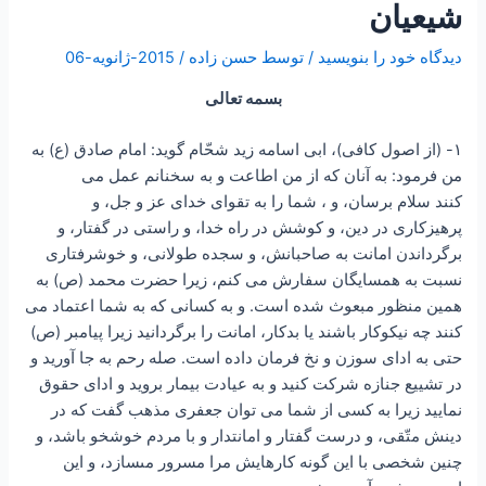
شیعیان
دیدگاه‌ خود را بنویسید
/ توسط
حسن زاده
/
2015-ژانویه-06
بسمه تعالی
۱- (از اصول کافی)، ابى اسامه زيد شحّام گويد: امام صادق (ع) به
من فرمود: به آنان كه از من اطاعت و به سخنانم عمل می
کنند سلام برسان، و ، شما را به تقواى خداى عز و جل، و
پرهيزکارى در دين، و كوشش در راه خدا، و راستى در گفتار، و
برگرداندن امانت به صاحبانش، و سجده طولانى، و خوشرفتارى
نسبت به همسايگان سفارش می کنم، زيرا حضرت محمد (ص) به
همين منظور مبعوث شده است. و به كسانى كه به شما اعتماد می
کنند چه نيكوكار باشند يا بدكار، امانت را برگردانيد زيرا پیامبر (ص)
حتى به اداى سوزن و نخ فرمان داده است. صله رحم به جا آوريد و
در تشييع جنازه شركت كنيد و به عيادت بيمار برويد و اداى حقوق
نماييد زيرا به كسى از شما مى‏ توان جعفرى مذهب گفت كه در
دينش متّقى، و درست گفتار و امانتدار و با مردم خوشخو باشد، و
چنين شخصى با اين گونه كارهايش مرا مسرور مى‏سازد، و اين