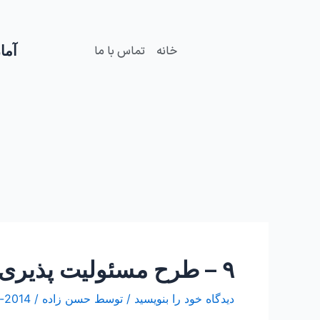
فتن
Post
ه
navigation
حتوا
آمار
خانه
تماس با ما
۹ – طرح مسئولیت پذیری Responsibility Initiative
دیدگاه‌ خود را بنویسید
/ توسط
حسن زاده
/
2014-نوامبر-20