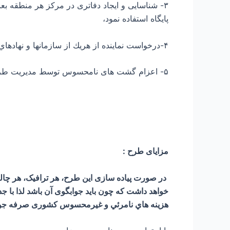
۳- شناسایی و ایجاد دفاتری در مرکز هر منطقه بع
پایگاه استفاده نمود،
۴-درخواست نماينده از هريك از سازمانها و نهادهاي مرتبط جهت حضور داِئمِ نماينده در هريك از مناطق اجرايي ،
۵- اعزام گشت های نامحسوس توسط مديريت طرح جهت بررسی نحوه عملکرد نمایندگان ذیربط و انجام تشویقات مادی و ارتقاء شغلی ایشان .
مزایای طرح :
در صورت پیاده سازی این طرح، هر ترافیک، هر چال
خواهد داشت که چون باید جوابگوی آن باشد لذا با 
هزينه هاي نامرئي و غيرمحسوس کشوری صرفه جوي