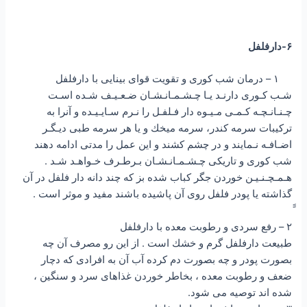
۶-دارفلفل
۱ – درمان شب كورى و تقويت قواى بينايى با دارفلفل
شـب كـورى دارنـد يـا چـشـمـانـشـان ضـعـيـف شـده اسـت
چـنـانـچـه كـمـى مـيـوه دار فـلفـل را نـرم سـايـيـده و آنرا به
تركيبات سرمه كندر، سرمه ميخك و يا هر سرمه طبى ديـگـر
اضـافـه نـمايند و در چشم كشند و اين عمل را مدتى ادامه دهند
شب كورى و تاريكى چـشـمـانـشـان بـرطـرف خـواهـد شـد .
هـمـچـنـيـن خوردن جگر كباب شده بز كه چند دانه دار فلفل در آن
گذاشته يا پودر فلفل روى آن پاشيده باشند مفيد و موثر است .
۲ – رفع سردى و رطوبت معده با دارفلفل
طبيعت دارفلفل گرم و خشك است . از اين رو مصرف آن چه
بصورت پودر و چه بصورت دم كرده آب آن به افرادى كه دچار
ضعف و رطوبت معده ، بخاطر خوردن غذاهاى سرد و سنگين ،
شده اند توصيه مى شود.