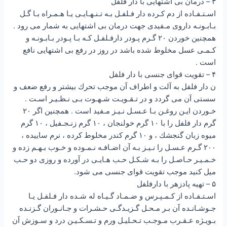
۳ – درمان بى اشتهايى با دار فلفل
اسـتـفـاده از دم كـرده دار فـلفـل بـه تـنـهـايـى يـا هـمـراه بـا گـل
بـابـونـه داروى مـفيدى جهت درمان بى اشتهايى به شمار مى رود .
همچنين خوردن ۲۰ گـرم پـودر دارفـلفـل كـه بـا پـودر بـابـونـه و
كـمـى عسل مخلوط شده باشد در روز در رفع بى اشتهايى نافع
است .
۴ – تقويت قواى جنسى با دار فلفل
ن دار فلفل به آلت و اطراف آن موجب تحرك بيشتر و رفع ضعف و
سستى آن مى گردد و در تـقـويـت شـهـوت بـى نـظـيـر اسـت .
خـوردن ايـن روغـن بـا عـسـل نـيـز مـفيد است . همچنين اگر ۲۰
گرم دار فلفل را با ۱۰ گرم خولنجان ، ۱۰ گرم زنـجـفيل ، ۱۰ گرم
ميوه زبان گنجشك ، و ۱۰ گرم كندر مخلوط كرده ، نرم ساييده ،
۲۰۰ گـرم عـسـل را نـيـز بـه آن اضـافـه نـمـوده و خـوب بـهـم زده و
خـمـيـر حـاصـل را بـه شـكـل حـب هـايـى در آورده و روزى دو حـب
ميل كنيد موجب تقويت قواى جنسى مى شود.
۵ – تهيه پادزهر با دارفلفل
اسـتـفـاده از كـمـپـرس و ضـمـاد گـيـاه له شـده دار فـلفـل يـا
جـوشـانـده آن بـر مـحـل گـزيـدگـى حـشـرات و جـانـوران گـزنـده
بـويـژه عـقـرب مـوجـب تـحـليـل ورم و تـسـكـيـن درد و سـوزش آن