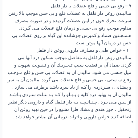
۹ – رفع بى حسى و فلج عضلات با دار فلفل
مـاليـدن روغن دار فلفل به عضلات فلج و بى حس موجب بالا رفتن
سرعت تحرك خون در ايـن عضلات گرديده و در صورت مصرف
مداوم موجب رفع بى حسى و درمان فلج عضلات مـى گـردد.
هـمـچـنين ضماد و كمپرس جوشانده اين گياه بر روى عضلات بى
حس در درمان آنها موثر است .
۱۰ – خواص طبى و مصارف دارويى روغن دار فلفل
مـاليـدن روغن دارفلفل به مفاصل موجب تسكين درد آنها مى
گردد. ضماد آن بر قضيب سبب تـحـريـك آن و تـقـويت شهوت و
ميل جنسى مى شود. ماليدن آن به عضلات بى حس و فلج مـوجـب
رفـع سـستى ، بى حسى و فلج عضلات مى گردد. ماليدن آن به سر
و پيشانى ، سـردردى را كـه از باد سرد باشد برطرف مى سازد .
ماليدن آن به پهلو، درد كليه و پـهـلو را كـه بـه عـلت سـردى بـاشـد
از بـيـن مـى بـرد . چـنـانـچـه بـه دار فـلفل گياه و دارويى ديگر نظير
زنجفيل ، جوز هندى و مشك طرا مشيع را در حين تهيه روغن آن
اضافه كنيد خواص دارويى و اثرات درمانى آن بيشتر خواهد شد .