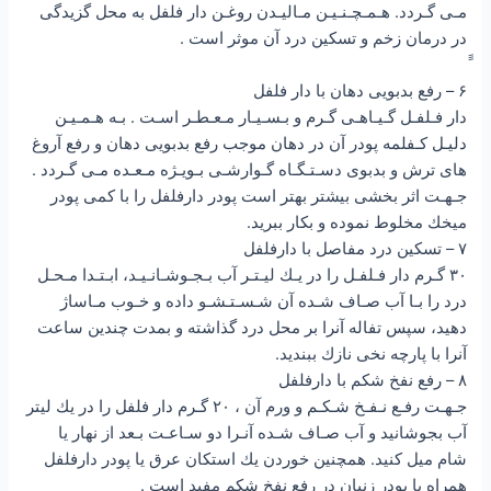
مـى گـردد. هـمـچـنـيـن مـاليـدن روغـن دار فلفل به محل گزيدگى
در درمان زخم و تسكين درد آن موثر است .
۶ – رفع بدبويى دهان با دار فلفل
دار فـلفـل گـيـاهـى گـرم و بـسـيـار مـعـطـر اسـت . بـه هـمـيـن
دليـل كـفلمه پودر آن در دهان موجب رفع بدبويى دهان و رفع آروغ
هاى ترش و بدبوى دسـتـگـاه گـوارشـى بـويـژه مـعـده مـى گـردد .
جـهـت اثر بخشى بيشتر بهتر است پودر دارفلفل را با كمى پودر
ميخك مخلوط نموده و بكار ببريد.
۷ – تسكين درد مفاصل با دارفلفل
۳۰ گـرم دار فـلفـل را در يـك ليـتـر آب بـجـوشـانـيـد، ابـتـدا مـحـل
درد را بـا آب صـاف شـده آن شـسـتـشـو داده و خـوب مـاساژ
دهيد، سپس تفاله آنرا بر محل درد گذاشته و بمدت چندين ساعت
آنرا با پارچه نخى نازك ببنديد.
۸ – رفع نفخ شكم با دارفلفل
جـهـت رفـع نـفـخ شـكـم و ورم آن ، ۲۰ گـرم دار فلفل را در يك ليتر
آب بجوشانيد و آب صـاف شـده آنـرا دو سـاعـت بـعد از نهار يا
شام ميل كنيد. همچنين خوردن يك استكان عرق يا پودر دارفلفل
همراه با پودر زنيان در رفع نفخ شكم مفيد است .