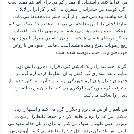
من افراط کنند و استفاده از مقدار کم من براى آنها هم مفید است
. گرد کوبیده من حشرات را متفرق مى کند و اگر آنرا در لابلاى
پارچه بپاشند بید نمى خورد و از گزند حشرات محفوظ مى ماند.
سابقا کچلى را با من معالجه مى کردند. به هضم غذا کمک مى کنم
. زهکش بلغم و ضد زهر مى باشم . من مقوى حافظه و اعصاب و
مسکن دردهاى عصبى هستم . جویدن دانه من همراه با مویز جهت
رفع رطوبات دماغ و معده مفید است . مالیدن میوه من با روغن
جهت فلج و بى حسى توصیه شده است .
اگر یک حبه قند را در یک قاشق فلزى قرار داده روى آتش ذوب
نمایند و بعد مقدارى گرد فلفل به آن مخلوط کرده گرم گرم در
حفره ى دندان هاى کرم خوردگى بریزند درد آن را تسکین داده و از
پیشرفت کرم خوردگى جلوگیرى مى کند. مالیدن من به لثه درد
دندان را ساکت مى کند.
من بلغم را از بین مى برم و جگر را گرم مى کنم و اشتها را زیاد
میکنم . من غذا را نرم و لطیف کرده و اخلاط غلیظ را از بین مى
برم من خون غلیظ را سبک مى کنم ، و براى درمان جذام مفید مى
باشم . من بادشکن بوده و دل درد را معالجه مى کنم و آروغ ترش