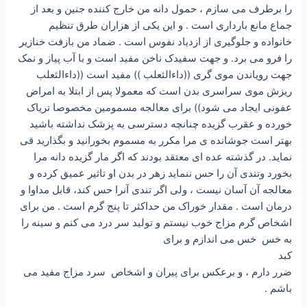
را برطرف مى سازم ، حمول دانه من خارج کننده جنین و بعد از
جماع مانع باردارى است . و این یکى از هزاران طرق تنظیم
خانواده و جلوگیرى از ازدیاد نفوس است . ضماد من بازفت خنازیر
را فرو مى برد. و جهت سفیدک ناخن مفید است و با آب پیاز و نمک
جهت رویاندن موى گرى ((داءالثعلب )) مفید است ((داءالثعلب
ریزش موى سراسرى بدن است که معمولا پس از ابتلا به امراض
عفونى ایجاد مى شود)) براى معالجه مسمومین مخصوصا تریاک
خورده و عقرب گزیده چنانچه دسترسى به پزشک نداشته باشید
بهتر است جوشانده ى مرا مکرر به مسموم بخورانید و بگذارید قى
نماید. در گذشته عده اى معتقد بودند که اگر مار گزیده دانه مرا
بخورد وتندى آن را حس ننماید زهر در بدن او تاثیر عمیق کرده و
معالجه آن آسان نیست ، ولى اگر تندى آنرا حس کند، قابل مداوا و
درمان است . مقدار خوراک من حداکثر تا پنج گرم است . من براى
اشخاص گرم مزاج خوب نیستم و تولید سر درد مى کنم و سینه را
به خس ‍ خس مى اندازم و براى
کبد
ضرر دارم ، و برعکس براى پیران و اشخاص ‍ سرد مزاج مفید مى
باشم .