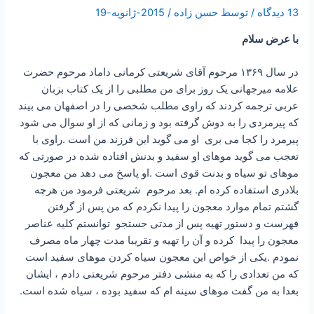
13 دیدگاه
/ توسط
حسن زاده
/
2015-ژانویه-19
با عرض سلام
در سال ۱۳۶۹ مرحوم آقای شریعتی کرمانی داماد مرحوم حضرت
علامه میرجهانی یک روز برای من مطلبی را از یک کتاب بزبان
عربی ترجمه کردند که راوی مطلب شخصی را در اصفهان می بیند
که پیرمردی را به دوش گرفته بود و زمانی که از او سوال می شود
پیرمرد را کجا می بری او می گوید این فرزند من است .راوی با
تعجب می گوید موهای او سفید و بدنش افتاده شده در صورتی که
موهای تو سیاه و بدنت قوی است .او پاسخ می دهد من معجون
بلادری استفاده کرده ام. بعد مرحوم شریعتی فرمود من هرچه
گشتم تمام موارد معجون را پیدا نکردم که من پس از گرفتن
فهرست و دستور تهیه پس از مدتی جستجو توانستم کلیه عناصر
معجون را پیدا کرده و آن را تهیه و تقریبا مدت چهار ماه مصرف
نمودم .یکی از خواص این معجون سیاه کردن موهای سفید است
که من تعدادی را که به منشی دفتر مرحوم شریعتی دادم ، ایشان
بعدا به من گفت موهای سینه ام که سفید بوده ، سیاه شده است.