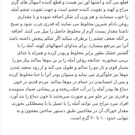
قطع می کند و اشتها آور نیز هست و قطع کننده اسهال های گرم
مزاج و کهنه و تقویت کننده چشم است و جهت تقویت چشم آمله
را خوب میسایند و هم وزن آن شکر اضافه نموده و با مقداری
روغن بادام شیرین مخلوط می نمایند که قدری چرب شود و صبح
ناشتا مقدار بیست گرم از مخلوط حاصل را میل می کنند. اضافه
بر آنکه ضعف چشم را برطرف میکند اگر شکم پیچش داشته باشد
آنرا نیز مرتفع میسازد. برای مداوای اسهالهای کهنه، آمله را با
گشنیز خشک بطور برابر مخلوط و پودر کرده و همراه با غذای
نرمی میخورند. چنانچه روغن آمله را بر بن موها بمالند پیاز مو را
بسیار قوی و تار مو را سالم و طویل می کند و از زود سفید شدن
موها نیز جلوگیری می نماید و میتوان پودر آنرا با حنا مخلوط کرده
و پس از خیسانیدن در حمام در موها بمالند. مردم قدیم در خون
دماغ ها پودر آمله را در آب خنک ریخته و بر پیشانی ضماد مینومده
و قدری نیز در جلو سر و صورت میریختند تا خون دماغ را بند آورد.
افراد سرد مزاج می توانند آمله را با عسل یا با مصطلکی بخورند.
مقدار خوراک آن در معاجبین طبق دستور ساختن معجون و به
تنهایی حدود ۱۰ تا ۲۰ گرم است.