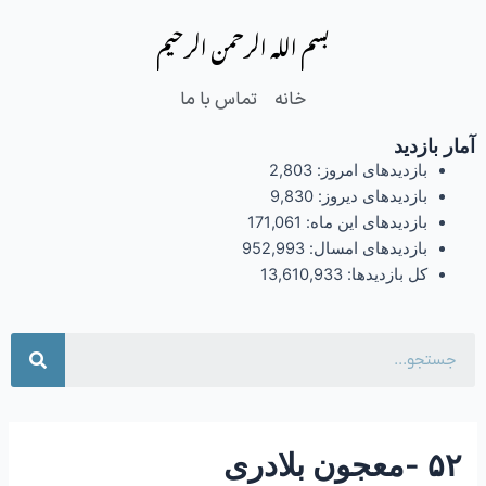
فتن
Post
بسم الله الرحمن الرحیم
ه
navigation
حتوا
خانه
تماس با ما
آمار بازدید
بازدیدهای امروز:
2,803
بازدیدهای دیروز:
9,830
بازدیدهای این ماه:
171,061
بازدیدهای امسال:
952,993
کل بازدیدها:
13,610,933
جست
۵۲ -معجون بلادری