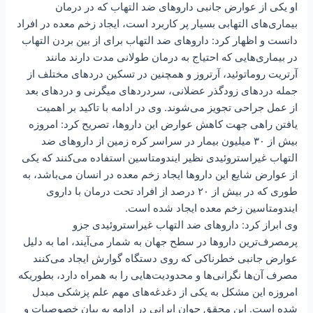
او یکی از عوارض جانبی داروهای ضد التهاب که در درمان
بیماری‌های التهابی بسیار پر کاربرد است، ایجاد زخم معده در افراد
دانست و اظهار کرد: داروهای ضد التهاب برای از بین بردن التهاب
در بیماری‌هایی که احتیاج به درمان طولانی مدت دارند مانند
آرتریت روماتوئید، آرتروز و همچنین در تسکین دردهای مختلف از
جمله دردهای زودگذر عضلانی، سردردهای میگرنی و دردهای بعد
از عمل جراحی تجویز می‌شوند. وی در ادامه با تاکید بر اهمیت
یافتن راهی جهت کاهش عوارض این داروها، تصریح کرد: امروزه
بیش از ۳۰ میلیون بیمار در سراسر کره زمین از داروهای ضد
التهاب غیراستروئیدی نظیر ایندومتاسین استفاده می‌کنند که یکی
از عوارض شایع این داروها ایجاد زخم معده در انسان می‌باشد، به
طوری که در بیش از ۲۰ درصد از افراد تحت درمان با داروی
ایندومتاسین زخم معده ایجاد شده است.
وی ابراز کرد: داروهای ضد التهاب غیراستروئیدی جزو
پرمصرف‌ترین داروها در سطح جهان به شمار می‌آیند، اما به دلیل
عوارض جانبی خطرناکی که روی دستگاه گوارش ایجاد می‌کنند
مصرف آن‌ها نگرانی‌ها و محدودیت‌هایی را به همراه دارد، بطوریکه
امروزه این مشکل به یکی از دغدغه‌های مهم علم پزشکی مبدل
شده است. این محقق جوان ایرانی در ادامه به بیان خصوصیات و