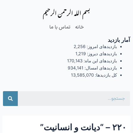
فتن
Post
بسم الله الرحمن الرحیم
ه
navigation
حتوا
خانه
تماس با ما
آمار بازدید
بازدیدهای امروز:
2,256
بازدیدهای دیروز:
1,219
بازدیدهای این ماه:
170,143
بازدیدهای امسال:
934,141
کل بازدیدها:
13,585,070
جست
۲۲۰ – “دیانت و انسانیت”