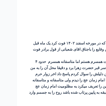
ماجرای زیر را اقای شعبانی دربان حرم امام رضا ع بشماره تماس ۰۹۱۵۱۱۰۰۲۶۱ نقل نمودند.ایشان گفتند برادر باجناقم که در مورخه اسفند ۱۴۰۲ فوت کرد یک ماه قبل
وقایع را باجناق اقای شعبانی از قول برادر فوت
ابتدا بشدت جانم گرفته شد بطوری که گویا ریه هایم کنده میشوند وبعد که ارام شد دیدم کنار بدنم ایستاده ام و ناظر حرکات همسرم هستم اما متاسفانه همسرم حدود ۴
د سر قبر حضرت زهرا برد و دقیقا محل آن را به من
ن دلیلش را سوال کردم پاسخ داد اخر زوار حرم
امام زمان عج را دیدم ولی متاسفانه و متاسفانه
 را تعربف میکرد به مظلومیت امام زمان عج
قه به پایین پرتاب شده باشد روح را به جسمم وارد