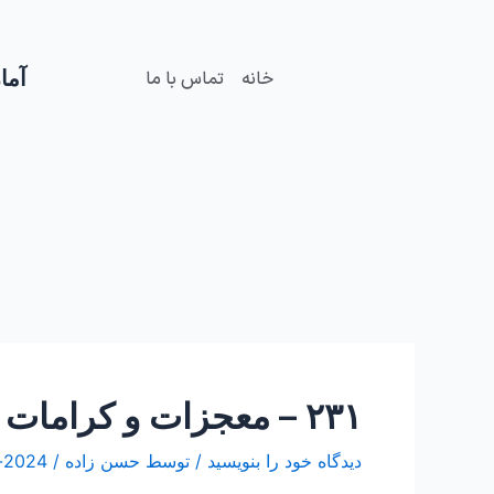
فتن
Post
ه
navigation
حتوا
آمار
خانه
تماس با ما
۲۳۱ – معجزات و کرامات ۲۸ “ماجرای برگشت روح میت به نقل دربان حرم”
دیدگاه‌ خود را بنویسید
/ توسط
حسن زاده
/
2024-می-02