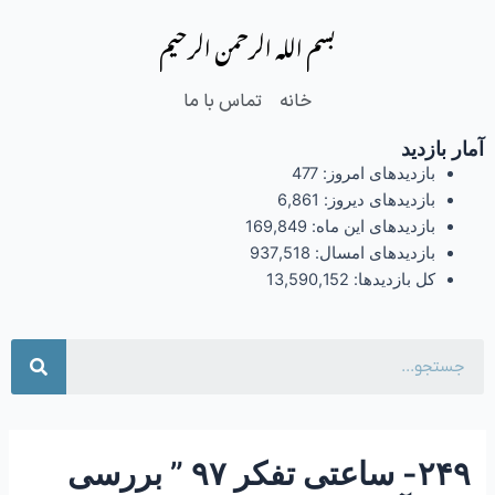
فتن
Post
بسم الله الرحمن الرحیم
ه
navigation
حتوا
خانه
تماس با ما
آمار بازدید
بازدیدهای امروز:
477
بازدیدهای دیروز:
6,861
بازدیدهای این ماه:
169,849
بازدیدهای امسال:
937,518
کل بازدیدها:
13,590,152
جست
۲۴۹- ساعتی تفکر ۹۷ ” بررسی