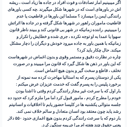
اگر میبینیم امار تصادفات و فوت افراد در جاده ها زیاد است ، ریشه
اش در باورهای است که در شهرها شکل میگیرند .چه کسی باورهای
رانندگی ایمن را میسازد ؟ مسلما این باورها در قاطعیت یا عدم
قاطعیت ماموران راهور در شهرها شکل گرفته و در جاده ها اثراتش
را میبینیم. راننده زمانیکه در شهر بی قانونی کند و ببیند ناظر قانون
سهوا یا عمدا به او توجه نکرده ، جری شده و خطایش را تکرار و
زمانیکه با همین باور به جاده میرود خودش و دیگران را دچار مشکل
میکند. حال چکار باید کرد؟
چاره در نظارت دقیق و مستمر وقوی و بدون اغماض در شهرهاست
که این باور در ذهن ها شکل گیرد که قانون مرا میبیند و در صورت
تخلف ، قاطع و سخت گیر و بدون هیچ اغماض است.
یکی از دوستان پسرم که به استالیا مهاجرت کرده سه نمونه از
برخورد پلیس را به پسرم گفت که خدمت عزیزان عرض میکنم :
بار اول که با سرعت غیر مجاز رانندگی کردم وقتی نا اشنا بودن
خودم را مطرح کردم ، مامور قبول کرد اما مرا ملزم کرد که حدود ده
جلسه متوالی یکشنبه ها در کلیسا حضور یابم تا اخلاقیات و انسانیتم
رشد یابد چون معتقد بود انسان متعادل و سالم خلاف نمی کند.
بار دوم که با سرعت رانندگی کردم بدون هیچ اغمازی حدود ۵۵۰ دلار
یعنی حقوق چند هفته ام مرا جریمه سنگین کرد.