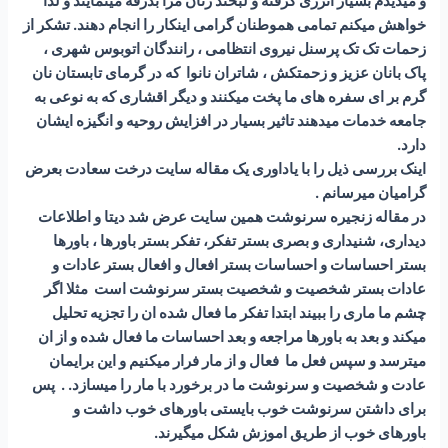
و میدیدم بسیار انرژی گرفته و لبخند زنان مرا بدرقه مینمایند و لذا
خواهش میکنم تمامی هموطنان گرامی اینکار را انجام دهند. تشکر از
زحمات تک تک پرسنل نیروی انتظامی ، رانندگان اتوبوس شهری ،
پاک بانان عزیز و زحمتکش ، شاتران نانوا که در گرمای تابستان نان
گرم بر ای سفره های ما پخت میکنند و دیگر اقشاری که به نوعی به
جامعه خدمات میدهند تاثیر بسیار در افزایش روحیه و انگیزه ایشان
دارد.
اینک بررسی ذیل را با یاداوری یک مقاله سایت درخت سعادت بعرض
گرامیان میرسانم .
در مقاله زنجیره سرنوشت همین سایت عرض شد دیتا و اطلاعات
دیداری، شنیداری و بصری بستر تفکر، تفکر بستر باورها ، باورها
بستر احساسات و احساسات بستر افعال و افعال بستر عادات و
عادات بستر شخصیت و شخصیت بستر سرنوشت است مثلا اگر
چشم ما ماری را ببیند ابتدا تفکر ما فعال شده ان را تجزیه تحلیل
میکند و بعد به باورها مراجعه و بعد احساسات ما فعال شده و از ان
میترسد و سپس فعل ما فعال و از مار فرار میکنیم و این برایمان
عادت و شخصیت و سرنوشت ما در برخورد با مار را میسازد. . پس
برای داشتن سرنوشت خوب بایستی باورهای خوب داشت و
باورهای خوب از طریق اموزش شکل میگیرند.