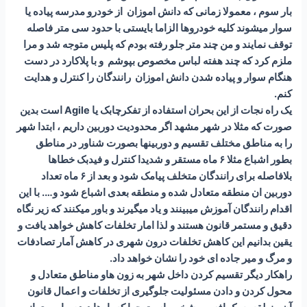
بار سوم ، معمولا زمانی که دانش اموزان از خودرو مدرسه پیاده یا
سوار میشوند کلیه خودروها الزاما بایستی با حدود سی متر فاصله
توقف نمایند و من چند متر جلو رفته بودم که پلیس متوجه شد و مرا
ملزم کرد که چند هفته لباس مخصوص بپوشم و با پلاکارد در دست
هنگام سوار و پیاده شدن دانش اموزان رانندگان را کنترل و هدایت
کنم.
یک راه نجات از این بحران استفاده از تفکرچابک یا Agile است بدین
صورت که مثلا در شهر مشهد اگر محدودیت دوربین داریم ، ابتدا شهر
را به مناطق مختلف تقسیم و دوربینها بصورت شناور در مناطق
بطور اشباع مثلا ۶ ماه مستقر و شدیدا کنترل و فیدبک خطاها
بلافاصله برای رانندگان متخلف پیامک شود و بعد از ۶ ماه تعداد
دوربین ان منطقه متعادل شده و منطقه بعدی اشباع شود و…. با این
اقدام رانندگان آموزش میبینند و یاد میگیرند و باور میکنند که زیر نگاه
دقیق و مستمر قانون هستند و لذا امار تخلفات کاهش خواهد یافت و
یقین بدانیم این کاهش تخلفات درون شهری در کاهش آمار تصادفات
و مرگ و میر جاده ای خود را نشان خواهد داد.
راهکار دیگر تقسیم کردن داخل شهر به زون هاو مناطق متعادل و
محول کردن و دادن مسئولیت جلوگیری از تخلفات و اعمال قانون