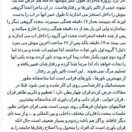
کار کرد. پروژه ماجرای طول عمر موشها که قبلا هم عرض شد یک
نمونه عینی از تاثیر باورها بر رفتارهاست. در ان ماجرا ابتدا گروهی
موش را داخل استخر می اندازند تا طول عمر انها در اب را بدست
اورند که میبینند بعداز ۱۷ دقبقه همگی میمیرند. مجدد گروهی دیگر را
میاندازند ولی این بار بعد از ده دقیقه همگی زنده را خارج میکنند و
پس از چند دقبقه استراحت مجدد این گروه را داخل اب می اندازند و
می بینند نه ۱۷ دقبقه بلکه پس از ۲۶ ساعت اخرین موش می میرد
دلیل؟ گروه اول باور نجات نداشتند لذا تسلیم اب شده و مردند اما
گروه دوم چون یکبار نجات پیدا کرده بودند باور کرده بودند یکی انها
را نجات خواهد داد لذا مرتبا شنا کرده و رفتارشان تغییر یافته و
تسلیم مرگ نمی‌شوند . این است تاثیر باور بر رفتار .
از مهمترین باورها ، باورهای قرانی است اما متاسفانه بطور
سیستماتیک و کارشناسی روی ان کار نشده و نمی شود. قبلا در
مقالات عرض کردم قران چهار بطن دارد ؛ تعظیم و تکریم ظاهر قران
، قران خوانی ، قران دانی و قران باوری که متاسفانه بیشترین
فعالیتهای متولیان فرهنگی روی دومی است یعنی قران خوانی نظیر
جلسات متعدد با قاریان مختلف داخلی و بین المللی و ….و از سه تای
دیگر غافلند و اگر هم باشد رندوم و بسیار ضعیف است حال انکه
قران باوری است که افراد را متحول و با اصلاح رفتارها جامعه را به