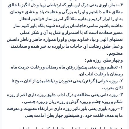
۴ – نماز باوری یعنی درک این باور که ارتباطی زیبا و دل انگیز با خالق
مطلق عالم داشتیم و او را به بزرگی و عظمت یاد و عشق خودمان
به او را ابراز کردیم و بدانیم مثلا اگر امروز نماز خواندیم انتظار
نداشته باشیم تمامی حاجاتمان براورده شوند بلکه باور کنیم نماز
مسیر سعادت است که با استمرار و عمل به آن و شکر عملی
نعمتهای الهی و بیاد خداوند بودن و او را همواره حاضر و ناظر دانستن
و عمل طبق رضایت او، حاجات ما براورده به خیر شده و سعادتمند
میشویم .
و چهار بطن روزه هم ؛
۱- تعظیم روزه یعنی پیشواز رفتن ماه رمضان و رعایت حرمت ماه
رمضان با رعایت اداب ان،
۲- روزه خوانی( گرفتن) یعنی نخوردن و نیاشامیدن از اذان صبح تا
اذان مغرب ،
۳- روزه دانی یعنی مطالعه و درک اداب دقیق روزه داری اعم از روزه
شکم و روزه چشم و روزه گوش و روزه زبان و روزه جنسی ،
۴ – روزه باوری یعنی باور تاثیر روزه داری در ارتقاء معنویت و معرفت
ما به هدف خلقت خود . و همینطور چهار بطن امامت یعنی