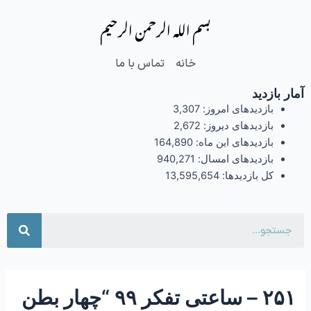
فتن
Post
بسم الله الرحمن الرحیم
ه
navigation
حتوا
خانه
تماس با ما
آمار بازدید
بازدیدهای امروز:
3,307
بازدیدهای دیروز:
2,672
بازدیدهای این ماه:
164,890
بازدیدهای امسال:
940,271
کل بازدیدها:
13,595,654
جست
۲۵۱ – ساعتی تفکر ۹۹ “چهار بطن