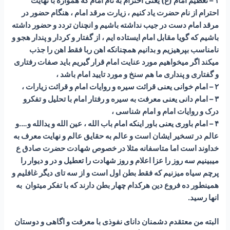
۱ – تعظیم امام (ع) یعنی احترام به نام امام که همواره با نهایت
احترام از نام حضرت یاد کنیم ، زیارت مرقد امام ، هنگام حضور در
مرقد امام دست در جیب نداشته باشیم و انچنان تردد و حضور داشته
باشیم که گویا مقابل امام ایستاده ایم ، از گفتار و کردار و پندار هجو و
نامناسب بپرهیزیم و بدانیم همچنانکه اهن ربا فقط اهن را جذب
میکند اگر میخواهیم مورد عنایت امام قرار گیریم باید صفات رفتاری
و گفتاری و پنداری ما هم سنخ و مورد تایید امام باشد ،
۲ – امام خوانی یعنی قرائت سیره و روایات امام و قرائت زیارات ،
۳ – امام دانی یعنی معرفت به سیره و رفتار امام با تحلیل و تفکرو
درک و روایات امام و امام شناسی ،
۴ – امام باوری یعنی باور اینکه امام باب الله ، عین الله و یدالله و….و
عالم در تسخیر ایشان است و عالم به حقایق عالم و نهایت معرف به
خداوند است اما متاسفانه مثلا در خصوص شهادت حضرت صادق ع
میبینیم سه روز را عزا اعلام و روز شهادت را تعطیل و در و دیوار را
پرچم سیاه میزنیم که فقط بطن اول است و از سه تای دیگر غافلیم و
همینطور ده فروع دین هرکدام چهار بطن دارند که با تفکر میتوان به
انها رسید.
البته من معتقدم دشمنان دانای نفوذی با معرفت و اگاهی و دوستان