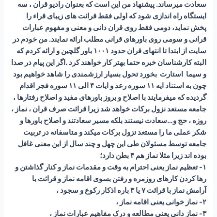
سعادت میرساند. پیشنهاد من این است که بعنوان رادیو قران ، سه
ایستگاه راه اندازی شود که اولی فقط قرائت های زیبای قراء را
پخش نماید، دومی فقط روی قران دانی و معنی و مفهوم عبارات
قرانی و سومی روی باورهای قرانی مطلب ارائه نمایند. من خودم در
سایت از ابتدا تا انتهای قران حدود ۱۰۰۱ باور گلچین و ارائه کردم که
البته کارشناسان خبره حتما بهتر کار خواهند کرد .اگر این پیام در صدا
و سیما استارت بخورد تحول بسیار ارزشمندی را شاهد خواهیم بود
چون به استناد ایه ۱۱ سوره رعد و ایات ۴ الی ۱۱ سوره فجر اقدام
گردیده که میفرمایند با اصلاح و بروز باورهای مفید و اصلاح رفتارها ،
جامعه مستعد نزول برکات خواهد شد زیرا قرائت صرف قران ، نماز ،
روزه ، حج و…سعادت نیستند بلکه مسیر سعادتند و اصلاح باورها و
شکر عملی ما را مستعد نزول برکات میکند و متاسفانه در تربیت
جامعه توسط مسئولان طی این چهل و چند سال از این معنی غافل
بوده اند زیرا مثلا نماز هم ۴ بطن دارد؛
۱- تعظیم نماز یعنی احترام به وقت و مقدمات نماز و کنار گذاشتن و
رها کردن کارهای روزمره و رفتن بسوی اقامه نماز و قرائت با
آرامش نماز با قرائت ۷ یا ۳ باره اذکار رکوع و سجود ،
۲- نماز خوانی یعنی اقامه نماز ،
۳- نماز دانی یعنی مطالعه و درک مفاهیم عبارات نماز ،