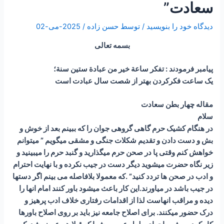
سعادت”
دیدگاه‌ خود را بنویسید
/ توسط
حسن زاده
/
2025-می-02
بسمه تعالی
پیامبر فرمودند : تفكر ساعة خير من عبادة ستين سنة؛
یک ساعت فکرکردن بهتر از شصت سال عبادت است
مقاله چهار بطن سعادت
سلام
در هنگام کشیک حرم گاهی گروهی جوان را که ببینم بعد از خوش و
بش و دست دادن و تقدیم شکلات جنگی و مشقی میگویم ” میتوانم
خواهش کنم وقتی پا در صحن حرم میگذارید و گنبد حرم را میبینید و
زیر نگاه حضرت میشوید دیگر دست در جیب نکرده و با نهایت احترام
و ادب در صحن ها تردد کنید” .که معمولا بلافاصله می بینم اگر دستها
در جیب باشد در میاورند.این کار باعث میشود باور کنند امام انها را
دیده و مراقب انهاست لذا از اقدامات رفتاری خلاف ادب پرهیز و
درک حضور میکنند. برای اصلاح جامعه نیز باید بر روی اصلاح باورها