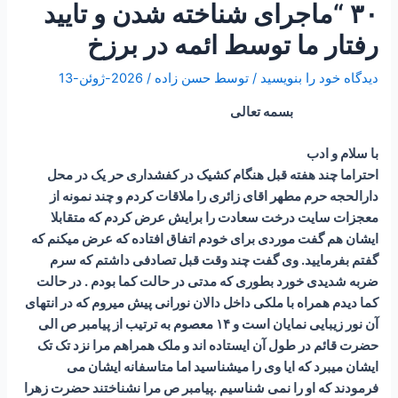
۳۰ “ماجرای شناخته شدن و تایید
رفتار ما توسط ائمه در برزخ
دیدگاه‌ خود را بنویسید
/ توسط
حسن زاده
/
2026-ژوئن-13
بسمه تعالی
با سلام و ادب
احتراما چند هفته قبل هنگام کشیک در کفشداری حر یک در محل
دارالحجه حرم مطهر اقای زائری را ملاقات کردم و چند نمونه از
معجزات سایت درخت سعادت را برایش عرض کردم که متقابلا
ایشان هم گفت موردی برای خودم اتفاق افتاده که عرض میکنم که
گفتم بفرمایید. وی گفت چند وقت قبل تصادفی داشتم که سرم
ضربه شدیدی خورد بطوری که مدتی در حالت کما بودم . در حالت
کما دیدم همراه با ملکی داخل دالان نورانی پیش میروم که در انتهای
آن نور زیبایی نمایان است و ۱۴ معصوم به ترتیب از پیامبر ص الی
حضرت قائم در طول آن ایستاده اند و ملک همراهم مرا نزد تک تک
ایشان میبرد که ایا وی را میشناسید اما متاسفانه ایشان می
فرمودند که او را نمی شناسیم .پیامبر ص مرا نشناختند حضرت زهرا