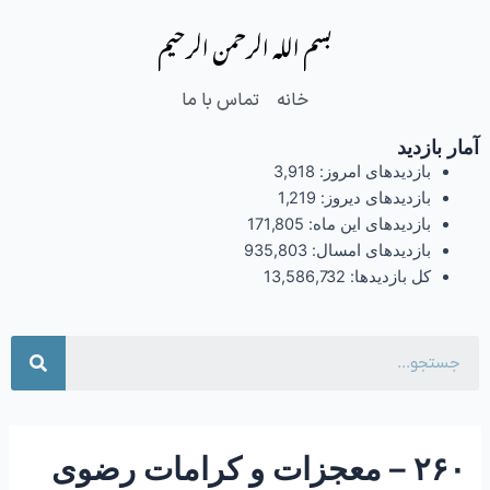
فتن
Post
بسم الله الرحمن الرحیم
ه
navigation
حتوا
خانه
تماس با ما
آمار بازدید
بازدیدهای امروز:
3,918
بازدیدهای دیروز:
1,219
بازدیدهای این ماه:
171,805
بازدیدهای امسال:
935,803
کل بازدیدها:
13,586,732
جست
۲۶۰ – معجزات و کرامات رضوی