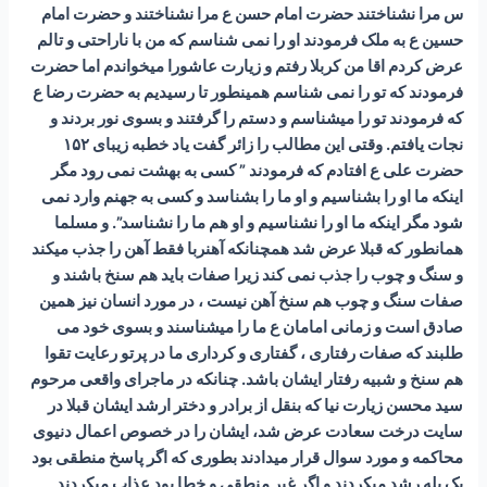
س مرا نشناختند حضرت امام حسن ع مرا نشناختند و حضرت امام
حسین ع به ملک فرمودند او را نمی شناسم که من با ناراحتی و تالم
عرض کردم اقا من کربلا رفتم و زیارت عاشورا میخواندم اما حضرت
فرمودند که تو را نمی شناسم همینطور تا رسیدیم به حضرت رضا ع
که فرمودند تو را میشناسم و دستم را گرفتند و بسوی نور بردند و
نجات یافتم. وقتی این مطالب را زائر گفت یاد خطبه زیبای ۱۵۲
حضرت علی ع افتادم که فرمودند ” کسی به بهشت نمی رود مگر
اینکه ما او را بشناسیم و او ما را بشناسد و کسی به جهنم وارد نمی
شود مگر اینکه ما او را نشناسیم و او هم ما را نشناسد”. و مسلما
همانطور که قبلا عرض شد همچنانکه آهنربا فقط آهن را جذب میکند
و سنگ و چوب را جذب نمی کند زیرا صفات باید هم سنخ باشند و
صفات سنگ و چوب هم سنخ آهن نیست ، در مورد انسان نیز همین
صادق است و زمانی امامان ع ما را میشناسند و بسوی خود می
طلبند که صفات رفتاری ، گفتاری و کرداری ما در پرتو رعایت تقوا
هم سنخ و شبیه رفتار ایشان باشد. چنانکه در ماجرای واقعی مرحوم
سید محسن زیارت نیا که بنقل از برادر و دختر ارشد ایشان قبلا در
سایت درخت سعادت عرض شد، ایشان را در خصوص اعمال دنیوی
محاکمه و مورد سوال قرار میدادند بطوری که اگر پاسخ منطقی بود
یک پله رشد میکردند و اگر غیر منطقی و خطا بود عذاب میکردند