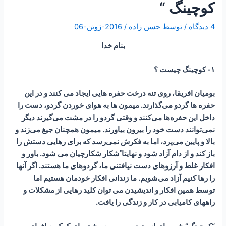
کوچینگ “
4 دیدگاه
/ توسط
حسن زاده
/
2016-ژوئن-06
بنام خدا
۱- کوچینگ چیست ؟
بومیان ﺍﻓﺮﯾﻘﺎ، ﺭﻭﯼ ﺗﻨﻪ ﺩﺭﺧﺖ ﺣﻔﺮﻩ ﻫﺎﯾﯽ ﺍﯾﺠﺎﺩ ﻣﯽ ﮐﻨﻨﺪ ﻭ ﺩﺭ ﺍﯾﻦ
ﺣﻔﺮﻩ ﻫﺎ ﮔﺮﺩﻭ ﻣﯽ‌ﮔﺬﺍﺭﻧﺪ. ﻣﯿﻤﻮﻥ ﻫﺎ ﺑﻪ ﻫﻮﺍﯼ ﺧﻮﺭﺩﻥ ﮔﺮﺩﻭ، ﺩﺳﺖ ﺭﺍ
ﺩﺍﺧﻞ ﺍﯾﻦ ﺣﻔﺮﻩ‌ﻫﺎ ﻣﯽ‌ﮐﻨﻨﺪ ﻭ ﻭﻗﺘﯽ ﮔﺮﺩﻭ ﺭﺍ ﺩﺭ ﻣﺸﺖ ﻣﯽ‌ﮔﯿﺮﻧﺪ ﺩﯾﮕر
نمی‌توﺍﻧﻨﺪ ﺩﺳﺖ ﺧﻮﺩ ﺭﺍ ﺑﯿﺮﻭﻥ ﺑﯿﺎﻭﺭﻧﺪ. ﻣﯿﻤﻮﻥ ﻫﻤﭽﻨﺎﻥ ﺟﯿﻎ ﻣﯽ‍ﺯﻧﺪ ﻭ
ﺑﺎﻻ ﻭ ﭘﺎﯾﯿﻦ ﻣﯽ‍ﭘﺮﺩ، ﺍﻣﺎ ﺑﻪ ﻓﮑﺮﺵ ﻧﻤﯽ‌ﺭﺳﺪ ﮐﻪ ﺑﺮﺍﯼ ﺭﻫﺎﯾﯽ ﺩﺳﺘﺶ ﺭﺍ
ﺑﺎﺯ ﮐﻨﺪ ﻭ ﺍﺯ ﺩﺍﻡ ﺁﺯﺍﺩ ﺷﻮﺩ ﻭ ﻧﻬﺎﯾﺘﺎ ًﺷﮑﺎﺭ ﺷﮑﺎﺭﭼﯿﺎﻥ ﻣﯽ ﺷﻮﺩ. باور و
ﺍﻓﮑﺎﺭ ﻏﻠﻂ ﻭ ﺁﺭﺯﻭﻫﺎﯼ ﺩﺳﺖ ﻧﯿﺎﻓﺘﻨﯽ ﻣﺎ، ﮔﺮﺩﻭﻫﺎﯼ ﻣﺎ ﻫﺴﺘﻨﺪ. ﺍﮔﺮ ﺁﻧﻬﺎ
ﺭﺍ ﺭﻫﺎ ﮐﻨﯿﻢ ﺁﺯﺍﺩ ﻣﯽ‌ﺷﻮﯾﻢ. ما زندانی افکار خودمان هستیم اما
توسط همین افکار و اندیشیدن می توان کلید رهایی از مشکلات و
راههای کامیابی در کار و زندگی را یافت.