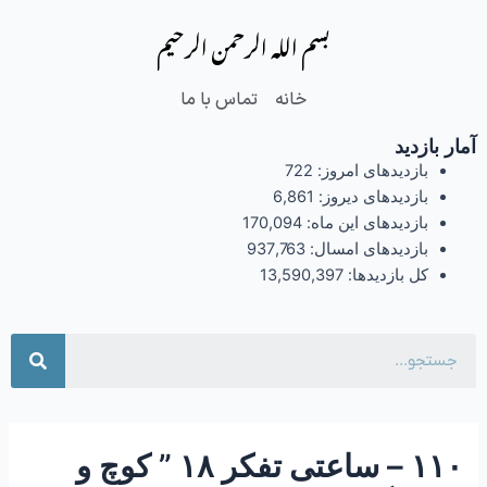
فتن
Post
بسم الله الرحمن الرحیم
ه
navigation
حتوا
خانه
تماس با ما
آمار بازدید
بازدیدهای امروز:
722
بازدیدهای دیروز:
6,861
بازدیدهای این ماه:
170,094
بازدیدهای امسال:
937,763
کل بازدیدها:
13,590,397
جست
۱۱۰ – ساعتی تفکر ۱۸ ” کوچ و