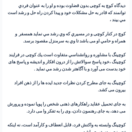
ديدگاه كوچ به کوچی بدون قضاوت بوده و او را به عنوان فردي
توانمند كه قادر به حل مشكلات خود و پيدا كردن راه حل و رشد است
مي بيند ،
كوچ در كنار کوچی و در مسيري كه وي رشد مي نمايد همسفر و
همراه و حامي او می باشد تا وي به سرمنزل مقصود برسد.
كوچينگ با مشاوره و روانشناسي متفاوت است.يك کوچی در فرايند
كوچينگ ،خود پاسخ سوالاتش را از درون افکار و اندیشه و پاسخ های
خود بدست می آورد و با آگاهتر شدن رشد مي نمايد .
کوچینگ به جای مطرح کردن نظرات جدید ایده ها را از ذهن افراد
بیرون می کشد.
به جای تحمیل عقاید راهکارهای ذهنی شخص را پویا نموده و پرورش
می دهد، به جای رهنمون دادن، وی را به تفکر وا می دارد.
کوچینگ وابسته به واکنش فرد، قابل انعطاف و کارآمد است، نه اینکه
تجویزی و دستوری باشد.