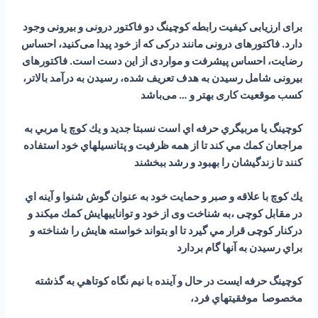
برای ارزیابی کیفیت رابطه کوچینگ دو فاکتور درونی و بیرونی وجود
دارد. فاکتورهای درونی مانند درکی که از خود پیدا می‌کنید، احساس
رضایت، احساس پیشرفت و مواردی از این دست است. فاکتورهای
بیرونی شامل رسیدن به هدف تعریف شده، رسیدن به درآمد بالاتر،
کسب موقعیت کاری بهتر و … می‌باشد
كوچينگ يا مربيگري حرفه اي است نسبتا جديد و يك كوچ يا مربي به
مراجعان كمك مي كند تا از همه ظرفيت و پتانسيلهاي خود استفاده
كنند تا زندگيشان را بهبود و رشد ببخشند
يك كوچ با علاقه و صبر و حمايت خود به عنوان گوش شنوا و آينه اي
در مقابل کوچی ،به شناخت وی از خود و تواناييهايش كمك ميكند و
دركنار کوچی قرار مي گيرد تا او بتواند خواسته هايش را شناخته و
براي رسيدن به آنها گام بردارد
كوچينگ حرفه ايست در حال و آینده با نيم نگاه كوتاهي به گذشته
مخصوصا موفقيتهاي فرد،