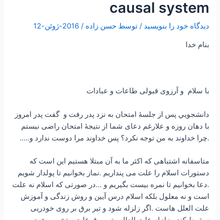
causal system
دیدگاه‌ خود را بنویسید
/ توسط
حسن زاده
/
2016-ژوئن-12
بنام خدا
با سلام و آرزوی قبولی طاعات و عبادات
دانشجويي پس از جلسۀ امتحان به نزد پدر رفت و گفت پدر امروز
با دهان روزه و علارغم دعای شما از نتیجۀ امتحان راضی نیستم
.چرا خداوند به من توجه نکرد؟ پس خداوند مرا دوست ندارد و…..
متاسفانه اشتباهی که اکثر ما به آن مبتلا هستیم این است که
دستورات اسلام را علت می پنداریم .نماز بخوانیم تا پولدار شویم
.دعا بخوانیم تا نمره بیست بگیریم و …در صورتی که اسلام نه علت
است و نه معلول بلکه اسلام درس آیین و روش زندگی و آموزش
علت العلل هاست .اگر زلزله شود و تیر برق بر روی خودریی
سقوط کند ، زلزله علت العلل ، تیر برق علت و تخریب خودرو