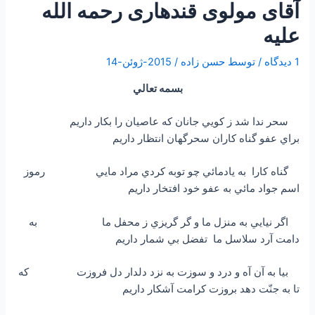
آقای مولوی قندهاری رحمه الله
علیه
1 دیدگاه
/ توسط
حسن زاده
/
2015-ژوئن-14
بسمه تعالي
سحر ندا شد ز كويي جانان كه عاصيان را بكار داريم
براي عفو گناه كاران سحرگهان انتظار داريم
گناه كارا به يادمائي چو توبه كردي مراد مايي رموز
اسم جواد مائي به عفو خود افتخار داريم
اگر نيايي به منزل ما و گر گريزي ز محفل ما به
دامت آرد سلاسل ما تفضل بي شمار داريم
بيا به آن آه و درد و سوزت به نزد دلدار دل فروزت كه
تا به جنّت دهد بروزت كرامت آشكار داريم