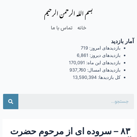
فتن
Post
بسم الله الرحمن الرحیم
ه
navigation
حتوا
خانه
تماس با ما
آمار بازدید
بازدیدهای امروز:
719
بازدیدهای دیروز:
6,861
بازدیدهای این ماه:
170,091
بازدیدهای امسال:
937,760
کل بازدیدها:
13,590,394
جست
۸۳ – سروده ای از مرحوم حضرت