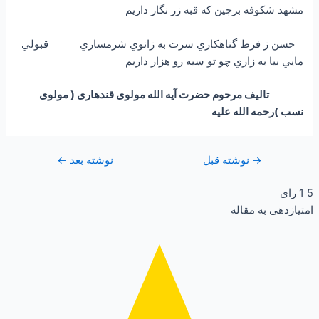
مشهد شكوفه برچين كه قبه زر نگار داريم
حسن ز فرط گناهكاري سرت به زانوي شرمساري قبولي
مايي بيا به زاري چو تو سيه رو هزار داريم
تالیف مرحوم حضرت آیه الله مولوی قندهاری ( مولوی
نسب )رحمه الله علیه
→
نوشته قبل
نوشته بعد
←
5
1
رای
امتیازدهی به مقاله