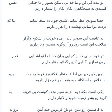
تو بنده گي كن و ما خدايي ، مكن تصور ز ما جدايي نفس
كشيدي به صبحگاهي، يگان يگان را شمار داريم
خطا نمودي عطا نمايم، شدي چو نادم سخا نمايم بيا كه
دردت دوا نمايم، بهشت دار القرار داريم
به عافيت آيي سويي دلدار مده خودت را شكنج و آزار
صلاحت اين است زود رو آر وگرنه سجين و نارداريم
تو خود نداني كه از كجايي بدان كه با ما تو آشنايي قدم
برون نه ازين گدایی كزين گدائيت عار داريم
درين كهن دير بي لطافت نظر فكندم ز فرط رحمت برو
به اخلاص و استكانت به هفت موضع مزار داريم
يكي است مكه دوم مدينه سيم نجف كوست بي قرينه به
كربلا رو بشو زمينه شهيد والاتبار داريم
به كاظمين رو ببین دو باغ فردوس خلد آيين برو به