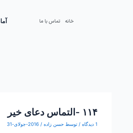
فتن
Post
ه
navigation
حتوا
آمار
خانه
تماس با ما
۱۱۴ -التماس دعای خیر
1 دیدگاه
/ توسط
حسن زاده
/
2016-جولای-31