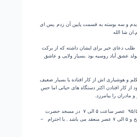
یدم و سه بوسته به قسمت پایین آن زدم .پس ای
.ان شا الله
انی را وداع گفت لذا از آن عزیزان طلب دعای خیر برای ایشان داشته که از برکت
د عشق آباد روسیه بود .بسیار ولایی و عاشق
لم و هوشیاری اش از کار افتاده یا بسیار ضعیف
 از کار افتادن اکثر دستگاه های حیاتی اما حس
مادران را بیامرزد.
مراسم تشییع فردا ساعت ۱۱ در صحن آزادی حرم مطهر حضرت رضا علیه السلام و مجلس ترحیم روز سه شنبه ۹۵/۵/۱۲ عصر ساعت ۵ الی ۷ در مسجد حضرت
محمد (ص) در امام خمینی ۶۰ و روز چهار شنبه صبح و عصر در مسجد قبا واقع در خیام ۲۱ ، ۹:۳۰ الی ۱۱:۳۰ صبح و ۵ الی ۷ عصر منعقد می باشد . با احترام –