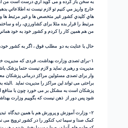
به سخن باز كرده و می گوید آري درست است من از س
خارج واريز مي كنيم تو لازم نيست نه اطلاعاتي بده
هاي كليدي كشور غير متخصص ها و غير مرتبط ها و
مرتبط را قرار بده مثلا برای كشاورزي، راه و ساخت
من هم همين كار را كردم و كشور خود به خود هما
حال با عنایت به دو مطلب فوق ، اگر به کشور خودما
۱-برای تصدی وزارت بهداشت، فردی که مدیریت خوان
مدیریت و رهبری نماید و لازم نیست حتما پزشک با
وار برای تصدی مسئولین مراکز درمانی پزشکان معر
براحتی می تواند این مراکز را مدیریت نماید .البته ب
پزشکان است به مشکل بر می خورد چون با منافع ایش
شود پس دور از ذهن نیست که بگوییم وزارت بهداشت
۲- وزارت آموزش و پرورش هم با همین دیدگاه تبدی
کمک صدا و سیما تب کنکور را در کشور ترویج می ن
که جلوه های آنها در صدا و سیما پخش شده و هرر