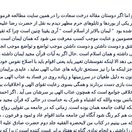
 و اما اگر دوستان مقاله درخت سعادت را در همین سایت مطالعه فرمود
ی از بوردها و تابلوهای حرم مطهر دیدم به نقل از حضرت رضا علیه الس
شده بود ” ایمان بالاتر از اسلام است ” آری یقینا چنین است چرا که
عصومین و عنایت موجب کسب معرفت می شود که همان ایمان است و و
ق و دوست داشتن و دوست داشتن موجب تواضع و تواضع موجب انجام 
داشته و همان اسلام است .حال اگر به آیات قرآن مجید ایمان داشته باشی
ی دهد الا اینکه نفوسشان تغییر یابد یعنی اقوام باید با اصلاح نفوس
ن جز اینکه ما را نیز مستحق تازیانه های عذاب الهی نماید ، عایدی بر
 و ثمود و فرعون به دلیل طغیان در سرزمینها و زیاده روی در فساد به عذاب ا
است بازی دست بردارند و همگی بسوی رعایت تقوای الهی و اخلاقیات ب
ت اخلاقی جوامع است که همچون عذاب الهی بر سرشان می آید . اگر احمد
انس بوده والله که اشتباه و شرک به خداست در حالی که قرآن مجید می
که لیاقت جامعه همان بوده است. زمانی که در جامعه بی تقوایی رواج یا
 هم کم رنگ شود آنگاه این جامعه مانند اقوام عاد و ثمود و فرعون ،
می بینیم در کتاب من لایحضره الفقیه جلد دوم حضرت صادق علیه السلا
ا داشتی و انجام ندادی گناه تو هفتاد برابر غیبت کننده است ؛زیرا که