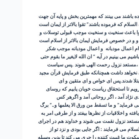
ه باشند می بینند که مهمترین بخش و پایه آن جهت
لام که فرموده باشند” تقوا بالاتر از ایمان است
 تقوا باعث سنخیت و سنخیت موجب قبولی توسلات و
 در خصوص فرمایش ایمان بالاتر از اسلام است
اعمال مودبانه و اعمال مودبانه موجب شکر
م می بینیم در آیه ” ان الله لایغیر ما بقوم حتی
 خود ،مستعد نزول رحمت الهی شوند .پس سیاست
ایمان نخواهد داشت همچنانکه طبق فرمایش قرآن مجید
لهی مبتلا شدند.پس ای خواص و ای متقین و ای
رویم تا استحقاق ریاست خوبان یابیم که روسای
ی نژاد آمد ، اگر روحانی آمد و اگرهر کس
 فرماید” و ما تسقط من ورق الا یعلمها و..” برگ
فته و اخلاقیات از نظرها بیفتد و از طرفی امر به
 مستعد نزول نقمت می شوند و خداوند هم در اجرای
م می فرمایند : اگر جایی بودی و نزد تو از
 سکوت ما غیبت کننده را جری می کند تا بدین وسیله