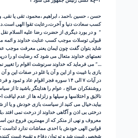
۴-چه کسی رئیس جمهور می شود ؟
حسن ، حسین ،احمد ، ابراهیم ،محمود، تقی یا نقی.
کسب سعادت دنیا و آخرت،رعایت تقوا الهی است.در یک
” و در بورد دیگری از حضرت رضا علیه السلام نقل 
قبولی توسلات موجب کسب عنایت خداوند و ائمه م
شاید بتوان گفت چون ایمان یعنی معرفت موجب عش
نعمتهای خداوند متعال می شود که رضایت او را درپی 
…” می فرماید که خداوند سرنوشت اقوام را تغییر نم
بازی با غیبت و از این و آن یا غلو در صفات این و آ
در آیات ۷ الی ۱۴ سوره فجر اقوام عاد
روشنفکران صالح ، عوام را هدایتگر باشید تا از سی
نالایق و اختلاسها و سیلها و زلزله ها از عدم لیاق
بیاید،خیال می کنید از سیاست بازی خودش و یا از ش
درختی بی اذن و آگاهی خداوند از درخت نمی افتد ،بل
معروف و نهی از منکر که از مهمترین فروع دین است
قوانین الهی خودش با احدی مماشات ندارد لذاست که 
شخصی غیبت شد و تو توان دفاع و تقبیح غیبت کننده ر