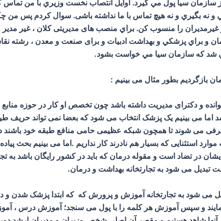
ازمان سيا پول مي گيرد. اوايل انتصاب نخست وزيري با من تماس گرفت
ي و نه بگيري و نه هيچ تماس با ما نداشته باشی. سوال کردم پس من چ
 غیرمدیران را منسوب كن. براي منصب های مدیریتی کلان ، غیر مدیر
مان و براي پزشكي و بهداشت ادبيات و برای صنعت و معدن ، رشته نقاش
ني شد كه سازمان سيا مي خواست بشود.
ن بازگردیم بطور مثال می بینیم :
ده و دکترای مدیریت داشته باشد چون تخصص او کار در حوزه منابع ان
شد اما می بینیم یک پزشک انتخاب می شود که بعضا نمی تواند حریف 
فی می شوند تا همچون شبکه عظیمی حامی منافع طبقه خود باشند در 
ه موارد استثنایی که بسیار هم نادرند کار نداریم .اما می بینیم بحث پی
ان در تضاد است و مقوله درمان که باید در کشور رایگان باشد به تج
 تبدیل می شود به تجارتخانه بهداشت و درمان.
ل می شود به تجارتخانه آموزش و پرورش که که ابتدا پزشک شدن و درآ
مایند و سپس آموزش هر کلمه را با پول می سنجد؛ آموزش درس ، آموز
وز آنها شاهد هستیم و مقصر آن اصلی شخص وزیران و مدیران ارشد دو