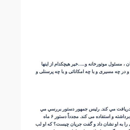
 ، مسئول موتورخانه و…..خیر هیچکدام از اینها
ر چه مسیری و با چه امکاناتی و با چه پرسنلی و
دريافت مي كند. رئيس جمهور دستور بررسي مي
دهد اما ۶ ماه بعد مي گويند كه نه اطلاعاتي داد و نه گرفت اما همچنان به حساب او در خارج کشور پول واريز مي شود و او برداشته و استفاده می کند. مجدداً دستور ۶ ماه
ي را به او نشان داد و گفت جريان چيست؟ كه او لب