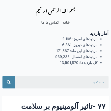
فتن
Post
بسم الله الرحمن الرحیم
ه
navigation
حتوا
خانه
تماس با ما
آمار بازدید
بازدیدهای امروز:
2,195
بازدیدهای دیروز:
6,861
بازدیدهای این ماه:
171,567
بازدیدهای امسال:
939,236
کل بازدیدها:
13,591,870
جست
۷۷ -تاثیر آلومینیوم بر سلامت