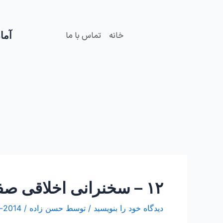
فتن
Post
ه
navigation
حتوا
آمار
خانه
تماس با ما
۱۲ – سخنرانی اخلاقی صفات متقین استاد کاظم نیکنام(جلسه سوم)
دیدگاه‌ خود را بنویسید
/ توسط
حسن زاده
/
2014-نوامبر-22