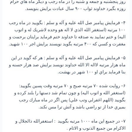
روز پنجشنبه و جمعه و شنبه را در ماه رجب و ديگر ماه هاي حرام
روزه بگيرد خداوند ثواب ۹۰۰ سال عبادت برايش بنويسد.
۴- فرمايش پيامبر صل الله علیه و آله و سلم : بگوييد در ماه رجب
۱۰۰ مرتبه (استغفر الله الذي لا اله هو وحده لاشريك له و اتوب
اليه) و ختم نماييد به صدقه تا خداوند ختم فرمايد برايتان برحمت و
مغفرت و كسي كه ۴۰۰ مرتبه بگويد نويسند برايش اجر ۱۰۰ شهيد.
۵- فرمايش پيامبر صل الله علیه و آله و سلم : هر كه گويد در اين
ماه هزار مرتبه لااله الا الله خداوند نويسد برايش صد هزار حسنه و
بنا فرمايد براي او ۱۰۰ شهر در بهشت.
۶- روايت شده ۷۰ مرتبه صبح و ۷۰ مرتبه وقت پسين بگوييد:
(استغفر الله و اتوب اليه) و چون تمام شد دستها را بلند كرده و
بگوييد (اللهم اغفرلي وتب علي) پس اگر در ماه مبارك رجب
بميري خدا از تو راضي باشد و آتش ترا مس نكند.
۷- در جمیع اين ماه ۱۰۰۰ مرتبه بگويید : استغفرالله ذالجلال و
الاكرام من جميع الذنوب و الاثام .