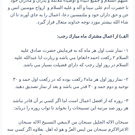
علیهم السلام و جميع انبياء و اوصياء ملائكه و پدران و مادران خود
تا خضرت آدم علی نبینا و آله و علیه السلام و ارواح مومنين انس و
جن و حق داران خود و ملتمسين دعا، اعمال را به جاي آورند تا ان
شاء الله بيشتر مورد توجه خداوند متعال قرار گيرد.
الف) از اعمال مشترك ماه مبارك رجب:
۱- نماز شب اول هر ماه كه به فرمايش حضرت صادق علیه
السلام ۲ ركعت (حمد+انعام) مي باشد و زيارت ابا عبدالله علیه
السلام در روز اول رجب كه داراي فضيلت بسيار مي باشد.
۲- نماز روز اول هر ماه۲ ركعت بوده كه در ركعت اول حمد و ۳۰
توحيد و دوم حمد و ۳۰ قدر مي باشد و بعد از نماز تصديق دهید.
۳- روزه كه از افضل اعمال است اما اگر كسي بر آن قادر نباشد
هر روز صد مرتبه اين تسبيحات را بخواند تا ثواب روزه را دريابد:
سبحان الاله الجليل سبحان من لاينبغي التسبيح الاله سبحان
الاعزالاكرم سبحان من لبس العزّ و هو له اهل. بعلاوه اگر كسي سه