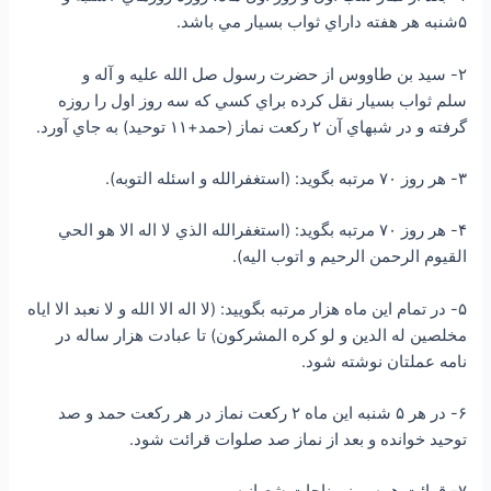
۵شنبه هر هفته داراي ثواب بسيار مي باشد.
۲- سيد بن طاووس از حضرت رسول صل الله علیه و آله و
سلم ثواب بسيار نقل كرده براي كسي كه سه روز اول را روزه
گرفته و در شبهاي آن ۲ ركعت نماز (حمد+۱۱ توحيد) به جاي آورد.
۳- هر روز ۷۰ مرتبه بگويد: (استغفرالله و اسئله التوبه).
۴- هر روز ۷۰ مرتبه بگويد: (استغفرالله الذي لا اله الا هو الحي
القيوم الرحمن الرحيم و اتوب اليه).
۵- در تمام اين ماه هزار مرتبه بگوييد: (لا اله الا الله و لا نعبد الا اياه
مخلصين له الدين و لو كره المشركون) تا عبادت هزار ساله در
نامه عملتان نوشته شود.
۶- در هر ۵ شنبه اين ماه ۲ ركعت نماز در هر ركعت حمد و صد
توحيد خوانده و بعد از نماز صد صلوات قرائت شود.