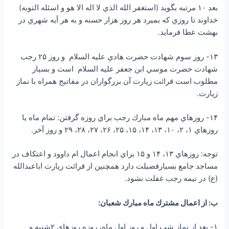
بعد ۱۰ مرتبه بگويد (استغفر الله الذي لا اله الا هو و اسئله التوبه)
خداوند تا روزي كه بميرد هر روز هزار حسنه و به هر آيه شهري در
بهشت عطا فرمايد.
۱۳- روز سوم شهادت حضرت هادي علیه السلام و روز ۲۵ رجب
شهادت حضرت موسي ابن جعفر علیه السلام است و بسيار
مطلوب است قرائت زيارت آن بزرگواران در مفاتيح همراه با نماز
زيارت.
۱۴- روزهاي مهم ماه مبارك رجب براي روزه گرفتن: تمام ماه يا
روزهاي ۱، ۲، ۱۰، ۱۳، ۱۴، ۱۵، ۲۵، ۲۶، ۲۷، ۲۸، ۲۹ و روز آخر.
توجه: روزهاي ۱۳، ۱۴ و ۱۵ براي انجام اعمال ام داوود و اعتكاف در
مساجد جامع بسيارفضیلت دارد همچنين از قرائت زيارت اباعبدالله
(ع) در نيمه رجب غفلت نشود.
ب: از اعمال مشترك ماه مبارك شعبان:
۱- بعد از نماز شب اول و روز اول ماه، روزه روزهاي ۲شنبه و