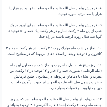
۸- فرمايش پيامبر صل الله علیه و آله و سلم : بخوانيد ده هزار يا
هزار يا صد مرتبه سوره توحيد.
۹- فرمايش پيامبر صل الله علیه و آله و سلم : بجای آورید در يك
شب از اين ماه ۲ ركعت نماز و در هر ركعت يك حمد و ۵۰ توحيد تا
گويا صد سال روزه گرفته باشید در راه خدا.
۱۰- نماز هر شب ماه مبارك رجب : ۲ ركعت، در هر ركعت حمد و ۳
كافرون و ۱ توحيد و بعد از اسلام دعاي مربوط كه در مفاتيح است.
۱۱- روزه پنج شنبه اول ماه رجب و نماز شب جمعه اول اين ماه
(ليله الرغايب) بصورت حمد و ۳ قدر و ۱۲ توحيد در ۱۲ ركعت بين
مغرب و عشاء با دماهاي مربوطه در مفاتيح ، طبق فرمايش
حضرت رسول صل الله علیه و آله و سلم جهت برآمدن حاجات
دين و دنيا بوده و فضيلت بسيار دارد.
۱۲- به روايت از پيامبر صل الله علیه و آله و سلم : هر كه در روز
جمعه ماه رجب ۴ ركعت (حمد+ ۷ آيه الكرسي+ ۴ توحيد) بخواند و