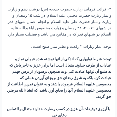
۳- قرائت فرماييد زيارت حضرت خديجه (س) درشب دهم و زيارت
و نماز زيارت حضرت مجتبي علیه السلام در شب ۱۵ رمضان و
زيارت و نماز حضرت علي علیه السلام و انجام اعمال شبهاي قدر
در شبهاي ۱۹، ۲۱، ۲۲ رمضان و زيارت مخصوص اباعبدالله علیه
السلام در شبهاي قدر كه در مفاتيح مي باشد و فضيلت بسيار دارد
توجه: نماز زيارات ۲ ركعت و نظير نماز صبح است .
توجه: شرط ثوابهايي كه اندكي از آنها نوشته شده قبولي نماز و
عبادات از طرف خداوند متعال است اما برادر عزيز نه تاجر باش كه
به طمع آن ثوابها عبادت كنی و نه همچون ترسويان از ترس جهنم
عبادت كن، بلكه به شوق رضاي حق و بجاي آوردن عملي كه
معصومین علیهم السلام فرموده باشند و به عنوان تمرين اطاعت از
معصومين علیهم السلام آنها را بجاي آور، باشد که انشاءالله مرضي
حق گردد.
با آرزوی توفیقات آن عزیز در کسب رضایت خداوند متعال و التماس
دعای خیر