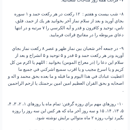
۷- قرائت همه روز مناجات شعبانيه.
۸- شب بيست و هفتم : ۱۲ ركعت در هر ركعت حمد و ۱ سوره
بجاي آورید و بعد از سلام نماز آخر بخوانيد هر يك از حمد، فلق،
ناس، توحيد و كافرون و قدر و آيه الكرسي را ۷ مرتبه و در انتها
دعاي مربوطه را در مفاتيح قرائت فرماييد.
۹- در جمعه آخر شعبان بين نماز ظهر و عصر ۸ ركعت نماز بجاي
آوريد ودر هر ركعت حمد و ۵ قدر و ۵ توحيد و ۵ انشراح و بعد از
سلام اين دعا را (در معراج المومن) بخوانيد : اللهم يا اكرم من كل
كريم و يا اسرع مجيب و يا اقرب سميع اشركني في جميع ما
اعطيت عبادك في هذا اليوم و ما قبله و ما بعده بحق محمد و اله و
اصحابه و بحق القران العظيم امين امين برحمتك يا ارحم الراحمين
.
۱۰- روزهاي مهم براي روزه گرفتن: تمام ماه يا روزهاي ۱، ۲، ۳، ۴،
۵، ۱۳، ۱۴، ۱۵ و سه روز آخر ماه كه هر كس اين سه روز را روزه
بگيرد ثواب روزه ۲ ماه متوالي برايش نوشته شود.