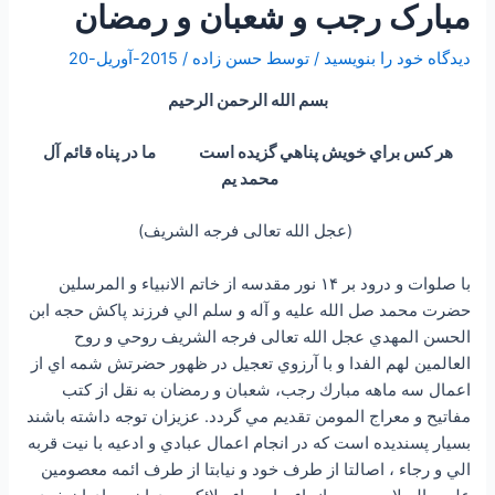
مبارک رجب و شعبان و رمضان
دیدگاه‌ خود را بنویسید
/ توسط
حسن زاده
/
2015-آوریل-20
بسم الله الرحمن الرحيم
هر كس براي خويش پناهي گزيده است ما در پناه قائم آل
محمد يم
(عجل الله تعالی فرجه الشریف)
با صلوات و درود بر ۱۴ نور مقدسه از خاتم الانبياء و المرسلين
حضرت محمد صل الله علیه و آله و سلم الي فرزند پاكش حجه ابن
الحسن المهدي عجل الله تعالی فرجه الشریف روحي و روح
العالمين لهم الفدا و با آرزوي تعجيل در ظهور حضرتش شمه اي از
اعمال سه ماهه مبارك رجب، شعبان و رمضان به نقل از كتب
مفاتيح و معراج المومن تقديم مي گردد. عزيزان توجه داشته باشند
بسيار پسنديده است كه در انجام اعمال عبادي و ادعيه با نيت قربه
الي و رجاء ، اصالتا از طرف خود و نيابتا از طرف ائمه معصومين