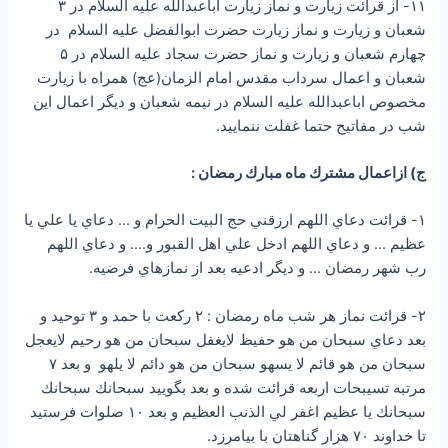
۱۱- از قرائت زيارت و نماز زيارت اباعبدالله علیه السلام در ۳
شعبان و زيارت و نماز زيارت حضرت ابوالفضل علیه السلام در
چهارم شعبان و زيارت و نماز حضرت سجاد علیه السلام در ۵
شعبان و اعمال سرداب مقدس امام الزمان(عج) همراه با زيارت
مخصوص اباعبدالله علیه السلام در نيمه شعبان و ديگر اعمال اين
شب در مفاتيح حتما غفلت ننماييد.
ج) ازاعمال مشترك ماه مبارك رمضان :
۱- قرائت دعاي اللهم ارزقني حج البيت الحرام و … دعاي يا علي يا
عظيم … و دعاي اللهم ادخل علي اهل القبور و…. و دعاي اللهم
رب شهر رمضان … و ديگر ادعيه بعد از نمازهاي فرضيه.
۲- قرائت نماز هر شب ماه رمضان : ۲ ركعت با حمد و ۳ توحيد و
بعد دعاي سبحان من هو حفيظ لايغفل سبحان من هو رحيم لايعجل
سبحان من هو قائم لا يسهو سبحان من هو دائم لا یلهو و بعد ۷
مرتبه تسيبحات اربعه قرائت شده و بعد بگوييد سبحانك سبحانك
سبحانك يا عظيم اغفر لي الذنب العظيم و بعد ۱۰ صلوات فرستيد
تا خداوند ۷۰ هزار گناهتان با بيامرزد.