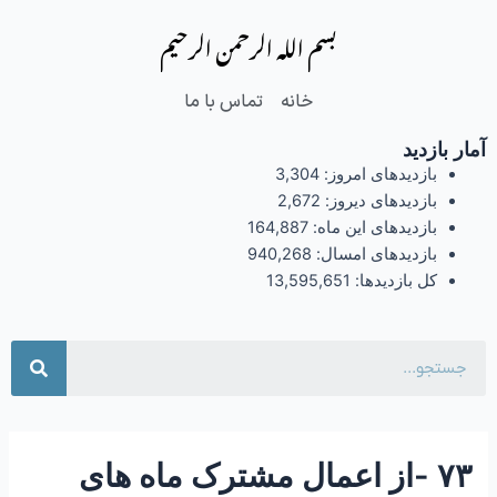
فتن
Post
بسم الله الرحمن الرحیم
ه
navigation
حتوا
خانه
تماس با ما
آمار بازدید
بازدیدهای امروز:
3,304
بازدیدهای دیروز:
2,672
بازدیدهای این ماه:
164,887
بازدیدهای امسال:
940,268
کل بازدیدها:
13,595,651
جست
۷۳ -از اعمال مشترک ماه های