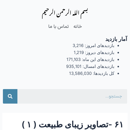
فتن
Post
بسم الله الرحمن الرحیم
ه
navigation
حتوا
خانه
تماس با ما
آمار بازدید
بازدیدهای امروز:
3,216
بازدیدهای دیروز:
1,219
بازدیدهای این ماه:
171,103
بازدیدهای امسال:
935,101
کل بازدیدها:
13,586,030
جست
۶۱ -تصاویر زیبای طبیعت ( ۱ )