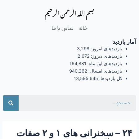
فتن
Post
بسم الله الرحمن الرحیم
ه
navigation
حتوا
خانه
تماس با ما
آمار بازدید
بازدیدهای امروز:
3,298
بازدیدهای دیروز:
2,672
بازدیدهای این ماه:
164,881
بازدیدهای امسال:
940,262
کل بازدیدها:
13,595,645
جست
۲۴ – سخنرانی های ۱ و ۲ صفات