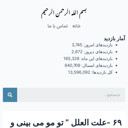
فتن
Post
بسم الله الرحمن الرحیم
ه
navigation
حتوا
خانه
تماس با ما
آمار بازدید
بازدیدهای امروز:
3,745
بازدیدهای دیروز:
2,672
بازدیدهای این ماه:
165,328
بازدیدهای امسال:
940,709
کل بازدیدها:
13,596,092
جست
۶۹ -علت العلل ” تو مو می بینی و