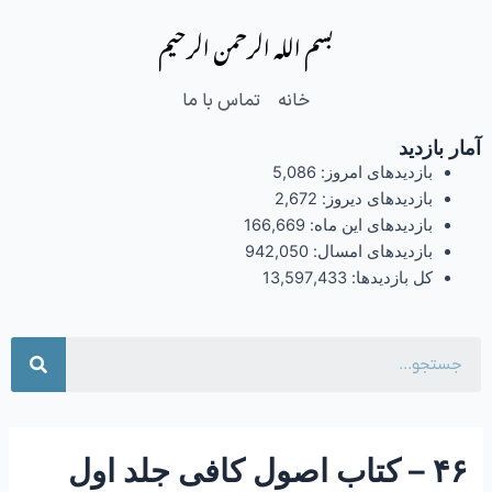
فتن
Post
بسم الله الرحمن الرحیم
ه
navigation
حتوا
خانه
تماس با ما
آمار بازدید
بازدیدهای امروز:
5,086
بازدیدهای دیروز:
2,672
بازدیدهای این ماه:
166,669
بازدیدهای امسال:
942,050
کل بازدیدها:
13,597,433
جست
۴۶ – کتاب اصول کافی جلد اول