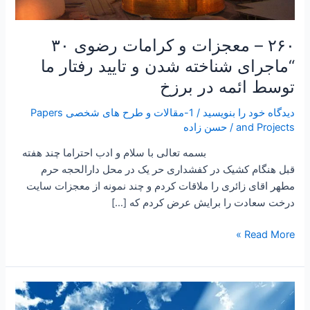
تایید
رفتار
ما
۲۶۰ – معجزات و کرامات رضوی ۳۰
توسط
“ماجرای شناخته شدن و تایید رفتار ما
ائمه
توسط ائمه در برزخ
در
برزخ
دیدگاه‌ خود را بنویسید
/
1-مقالات و طرح های شخصی Papers
and Projects
/
حسن زاده
بسمه تعالی با سلام و ادب احتراما چند هفته
قبل هنگام کشیک در کفشداری حر یک در محل دارالحجه حرم
مطهر اقای زائری را ملاقات کردم و چند نمونه از معجزات سایت
درخت سعادت را برایش عرض کردم که […]
Read More »
۲۵۹
–