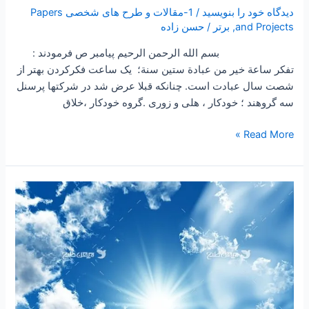
دیدگاه‌ خود را بنویسید
/
1-مقالات و طرح های شخصی Papers
and Projects
,
برتر
/
حسن زاده
بسم الله الرحمن الرحیم پیامبر ص فرمودند :
تفكر ساعة خير من عبادة ستين سنة؛ یک ساعت فکرکردن بهتر از
شصت سال عبادت است. چنانکه قبلا عرض شد در شرکتها پرسنل
سه گروهند ؛ خودکار ، هلی و زوری .گروه خودکار ،خلاق
Read More »
۲۵۸
–
ساعتی
تفکر
۱۰۴
”
مقاله
دولت