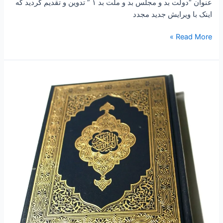
عنوان “دولت بد و مجلس بد و ملت بد ۱ ” تدوین و تقدیم گردید که
اینک با ویرایش جدید مجدد
Read More »
۲۵۷
-ساعتی
تفکر
۱۰۳
”
گلچین
۵۰
باور
برتر
از
کل
قران
از