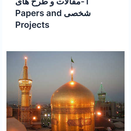
1-مقالات و طرح های
شخصی Papers and
Projects
۲۶۰
–
معجزات
و
کرامات
رضوی
۳۰
“ماجرای
شناخته
شدن
و