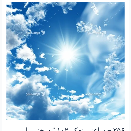
۲۵۶
–
ساعتی
تفکر
۱۰۲
”
سخنی
با
ریاست
محترم
جمهوری
جناب
دکتر
پزشکیان
“
۲۵۶ – ساعتی تفکر ۱۰۲ ” سخنی با