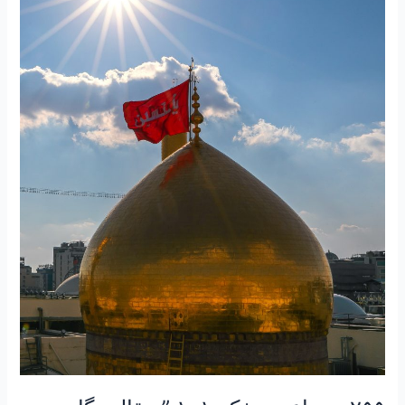
”
مقاله
نگاهی
به
زیارت
اربعین
و
زیارت
پیاده
علی
ابن
موسی
الرضا
ع”