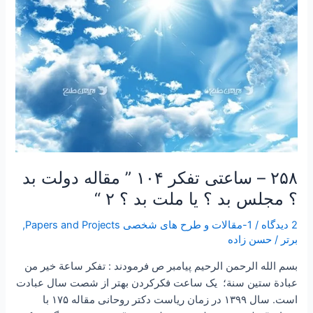
بد
؟
مجلس
بد
؟
یا
ملت
بد
؟
۲
۲۵۸ – ساعتی تفکر ۱۰۴ ” مقاله دولت بد
“
؟ مجلس بد ؟ یا ملت بد ؟ ۲ “
2 دیدگاه
/
1-مقالات و طرح های شخصی Papers and Projects
,
برتر
/
حسن زاده
بسم الله الرحمن الرحیم پیامبر ص فرمودند : تفكر ساعة خير من
عبادة ستين سنة؛ یک ساعت فکرکردن بهتر از شصت سال عبادت
است. سال ۱۳۹۹ در زمان ریاست دکتر روحانی مقاله ۱۷۵ با