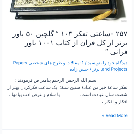
کتاب
۱۰۰۱
باور
قرانی
۲۵۷ -ساعتی تفکر ۱۰۳ ” گلچین ۵۰ باور
“
برتر از کل قران از کتاب ۱۰۰۱ باور
قرانی “
دیدگاه‌ خود را بنویسید
/
1-مقالات و طرح های شخصی Papers
and Projects
,
برتر
/
حسن زاده
بسم الله الرحمن الرحیم پیامبر ص فرمودند :
تفكر ساعة خير من عبادة ستين سنة؛ یک ساعت فکرکردن بهتر از
شصت سال عبادت است. با سلام و عرض ادب پیامها ،
افکار و افکار ،
Read More »