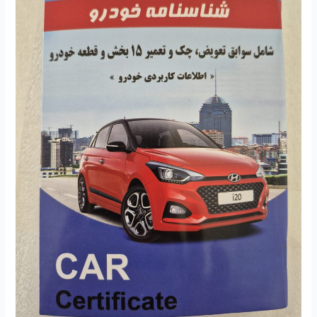
تفکر
۱۰۰
“مقاله
قران
های
انسانی
و
انسانهای
قرانی”