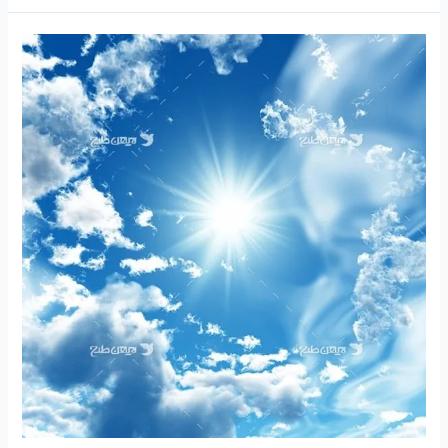
۲۵۰-
ساعتی
تفکر
۹۸
“شخصیت
سالم”