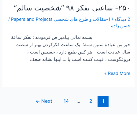
۲۵۰- ساعتی تفکر ۹۸ “شخصیت سالم”
2 دیدگاه
/
1-مقالات و طرح های شخصی Papers and Projects
/
حسن زاده
بسمه تعالی پیامبر ص فرمودند : تفكر ساعة
خير من عبادة ستين سنة؛ یک ساعت فکرکردن بهتر از شصت
سال عبادت است هر کس طمع دارد ، خسیس است ،
دروغگوست ، غیبت کننده است یا ….اینها نشانه ضعف
Read More »
←
Next
14
…
2
1