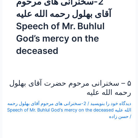
2-سخنرانی های مرحوم
آقای بهلول رحمه الله علیه
Speech of Mr. Buhlul
God’s mercy on the
deceased
۵ – سخنرانی مرحوم حضرت آقای بهلول
۵
–
رحمه الله علیه
سخنرانی
دیدگاه‌ خود را بنویسید
/
2-سخنرانی های مرحوم آقای بهلول رحمه
مرحوم
الله علیه Speech of Mr. Buhlul God's mercy on the deceased
حضرت
/
حسن زاده
آقای
بهلول
رحمه